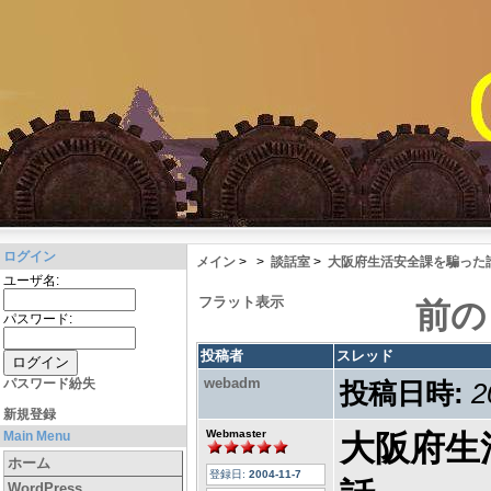
ログイン
メイン
>
>
談話室
>
大阪府生活安全課を騙った
ユーザ名:
フラット表示
前の
パスワード:
投稿者
スレッド
webadm
パスワード紛失
投稿日時:
2
新規登録
Webmaster
Main Menu
大阪府生
ホーム
登録日:
2004-11-7
WordPress