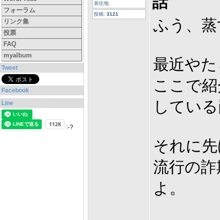
話
居住地:
フォーラム
投稿:
3121
ふう、蒸
リンク集
投票
FAQ
myalbum
最近やた
Tweet
ここで紹
Facebook
している
Line
:-?
それに先
流行の詐
よ。