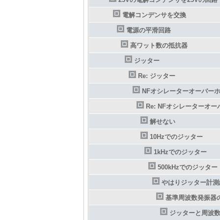
電解コンデンサを交換
電源の平滑回路
高ワット数の抵抗器
ジッター
Re: ジッター
NFオシレーターオーバー
Re: NFオシレーターオ
解せない
10Hzでのジッター
1kHzでのジッター
500kHzでのジッター
やはりジッター計測
基準周波数発振器
ジッターと周波