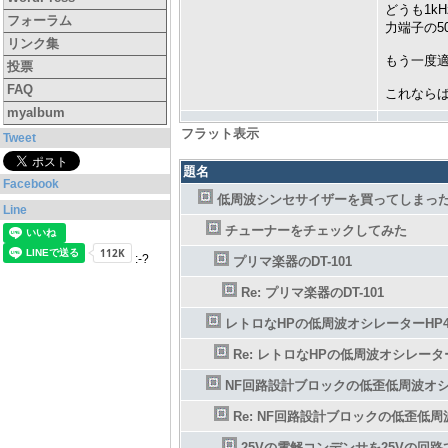
どうも1k
フォーラム
力端子の5
リンク集
もう一度適
投票
FAQ
これなら
myalbum
フラット表示
Tweet
題名
Facebook
低周波シンセサイザーを買ってしまっ
Line
チューナーをチェックしてみた
:-?
プリマ楽器のDT-101
Re: プリマ楽器のDT-101
レトロなHPの低周波オシレーターHP42
Re: レトロなHPの低周波オシレーター
NF回路設計ブロックの低歪低周波オ
Re: NF回路設計ブロックの低歪低
25Vの電解コンデンサを25Vの回