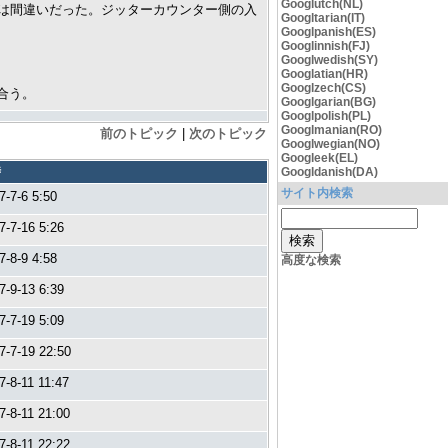
Googlutch(NL)
のは間違いだった。ジッターカウンター側の入
Googltarian(IT)
Googlpanish(ES)
Googlinnish(FJ)
Googlwedish(SY)
Googlatian(HR)
Googlzech(CS)
合う。
Googlgarian(BG)
Googlpolish(PL)
Googlmanian(RO)
前のトピック
|
次のトピック
Googlwegian(NO)
Googleek(EL)
時
Googldanish(DA)
サイト内検索
7-7-6 5:50
7-7-16 5:26
7-8-9 4:58
高度な検索
7-9-13 6:39
7-7-19 5:09
7-7-19 22:50
7-8-11 11:47
7-8-11 21:00
7-8-11 22:22