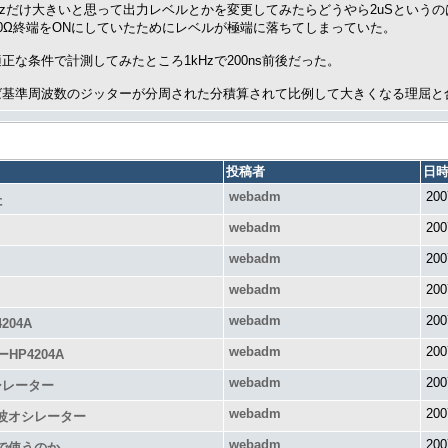
Hzだけ大きいと思って出力レベルとかを変更してみたらどうやら2uSという
0Ω終端をONにしていたためにレベルが極端に落ちてしまっていた。
正な条件で計測してみたところ1kHzで200ns前後だった。
ば基準周波数のジッターが分周された分積算されて比例して大きくなる理屈と
投稿者
日
webadm
200
た
webadm
200
webadm
200
webadm
200
webadm
200
04A
webadm
200
HP4204A
webadm
200
シレーター
webadm
200
周波オシレーター
webadm
200
路で使うのか