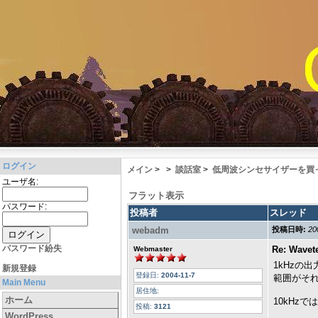
ログイン
メイン
>
>
談話室
>
低周波シンセサイザーを買
ユーザ名:
フラット表示
パスワード:
投稿者
スレッド
webadm
投稿日時:
20
パスワード紛失
Re: Wave
Webmaster
1kHzの
新規登録
登録日:
2004-11-7
範囲がそ
Main Menu
居住地:
ホーム
10kHz
投稿:
3121
WordPress