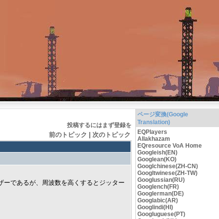
ページ変換(Google
Translation)
投稿するにはまず登録を
EQPlayers
前のトピック
|
次のトピック
Allakhazam
EQresource VoA Home
Googleish(EN)
Googlean(KO)
Googlchinese(ZH-CN)
Googltwinese(ZH-TW)
Googlussian(RU)
ンセサイザーであるが、周波数を高くするとジッター
Googlench(FR)
Googlerman(DE)
Googlabic(AR)
Googlindi(HI)
Googluguese(PT)