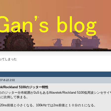
ってしまった
07-8-22 2:01
tek/Rockland 5100のジッター特性
出力のジッター分布範囲が2uSもあるWavetek/Rockland 5100低周波シ
れに比例して狭まる。
では20ns前後と小さくなる。100kHzでは2ns前後と１０分の１になる。