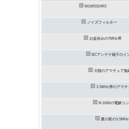
MSM5524RS
ノイズフィルター
お盆休みの7MHz帯
BCアンテナ端子のイ
大陸のアマチュア無
3.5MHz帯のアマ
R-1000の電解コ
夏の夜の3.5M