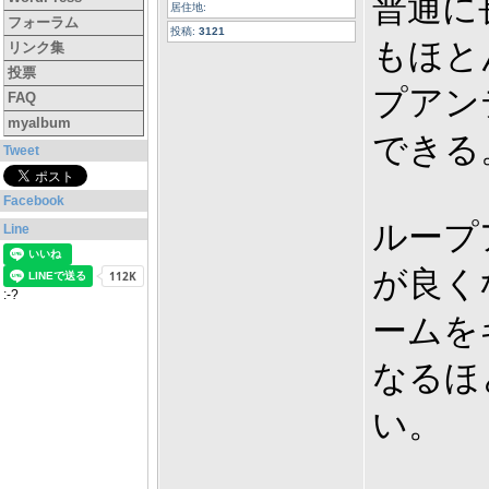
普通に
居住地:
フォーラム
投稿:
3121
もほと
リンク集
投票
プアン
FAQ
myalbum
できる
Tweet
Facebook
ループ
Line
が良く
:-?
ームを
なるほ
い。