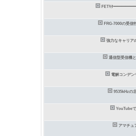
FETｷﾀ━━━━━━(
FRG-7000の受信
強力なキャリア
通信型受信機
電解コンデン
9535kHz
YouTu
アマチュ