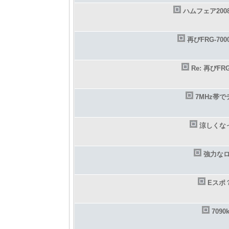
ハムフェア200
再びFRG-70
Re: 再びF
7MHz帯
涼しくな
強力な
Eスポ
709