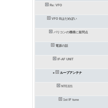
Re: VFO
VFO Bはだめぽい
バリコンの機構に疑問点
電源の話
IF-AF UNIT
»
ループアンテナ
NTE221
1st IF tune