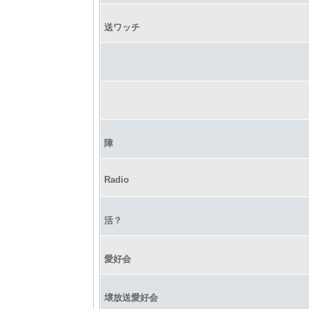
送ワッチ
障
Radio
活？
愛好会
壌放送愛好会