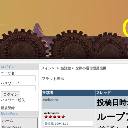
ログイン
メイン
>
>
談話室
>
念願の通信型受信機
ユーザ名:
フラット表示
パスワード:
投稿者
スレッド
webadm
パスワード紛失
投稿日時
新規登録
Webmaster
Main Menu
ループ
ホーム
登録日:
2004-11-7
WordPress