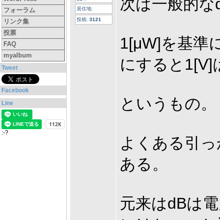
次は一般的な
居住地:
フォーラム
投稿:
3121
リンク集
投票
1[μW]を基準
FAQ
myalbum
にすると1[V]
Tweet
Facebook
というもの。
Line
:-?
よくある引っ
ある。
元来はdBは