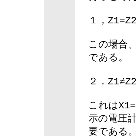
１，Z1=Z
この場合、D
である。
２．Z1≠Z2
これはX1
示の電圧
要である