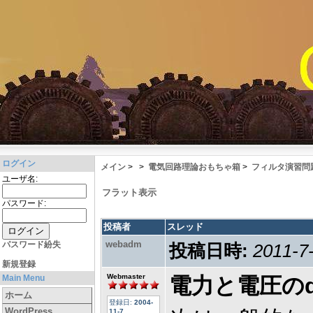
ログイン
メイン
>
>
電気回路理論おもちゃ箱
>
フィルタ演習問
ユーザ名:
フラット表示
パスワード:
投稿者
スレッド
webadm
パスワード紛失
投稿日時:
2011-7
新規登録
Webmaster
Main Menu
電力と電圧の
ホーム
登録日:
2004-
WordPress
11-7