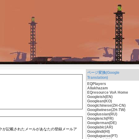
ページ変換(Google
Translation)
EQPlayers
Allakhazam
EQresource VoA Home
Googleish(EN)
Googlean(KO)
Googlchinese(ZH-CN)
Googltwinese(ZH-TW)
Googlussian(RU)
Googlench(FR)
Googlerman(DE)
Googlabic(AR)
クが記載されたメールがあなたの登録メールア
Googlindi(HI)
Googluguese(PT)