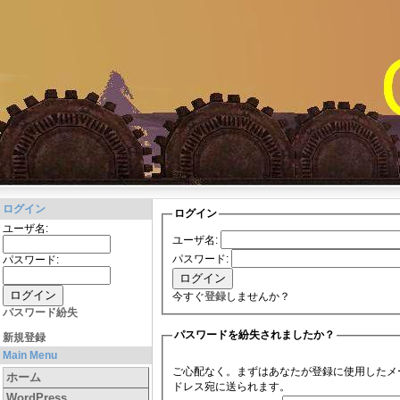
ログイン
ログイン
ユーザ名:
ユーザ名:
パスワード:
パスワード:
今すぐ
登録
しませんか？
パスワード紛失
パスワードを紛失されましたか？
新規登録
Main Menu
ご心配なく。まずはあなたが登録に使用したメ
ホーム
ドレス宛に送られます。
WordPress