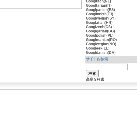
Googlutch(NL)
Googltarian(IT)
Googlpanish(ES)
Googlinnish(FJ)
Googlwedish(SY)
Googlatian(HR)
Googlzech(CS)
Googlgarian(BG)
Googlpolish(PL)
Googlmanian(RO)
Googlwegian(NO)
Googleek(EL)
Googldanish(DA)
サイト内検索
高度な検索