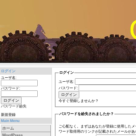
ログイン
ログイン
ユーザ名:
ユーザ名:
パスワード:
パスワード:
今すぐ
登録
しませんか？
パスワード紛失
パスワードを紛失されましたか？
新規登録
Main Menu
ご心配なく。まずはあなたが登録に使用したメ
ホーム
ワード取得用のリンクが記載されたメールがあ
WordPress