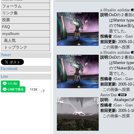
フォーラム
a Illsalin solidar
リンク集
説明:
DoDの２番目
投票
はWarrior 
のでNuker居
FAQ
題でした。
myalbum
投稿者 :
Gan
-
Ga
高人気
前回更新:
2005-10
この画像へ投票
トップランク
a Illsalin solidar
Tweet
説明:
DoDの２番目
はWarrior 
のでNuker居
Facebook
題でした。
Line
投稿者 :
Gan
-
Ga
前回更新:
2005-10
この画像へ投票
:-?
Aerin'Dar
説明:
Akahig
投稿者 :
Gan
-
Ga
前回更新:
2005-1-
この画像へ投票