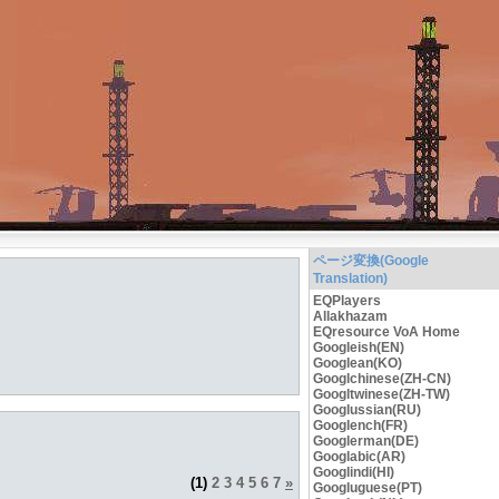
ページ変換(Google
Translation)
EQPlayers
Allakhazam
EQresource VoA Home
Googleish(EN)
Googlean(KO)
Googlchinese(ZH-CN)
Googltwinese(ZH-TW)
Googlussian(RU)
Googlench(FR)
Googlerman(DE)
Googlabic(AR)
Googlindi(HI)
(1)
2
3
4
5
6
7
»
Googluguese(PT)