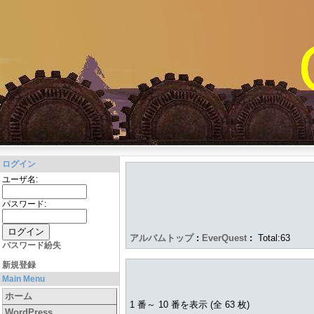
ログイン
ユーザ名:
パスワード:
アルバムトップ
:
EverQuest
:
Total:63
パスワード紛失
新規登録
Main Menu
ホーム
1 番～ 10 番を表示 (全 63 枚)
WordPress