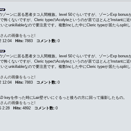
のゾーンに居る悪者タコ人間種族。level 50ぐらいですが、ゾーンExp bonus
typeで怖くないですが、Cleric typeのAcolyteというのが居てほとんどInstantに近
ないとunkillableなので要注意です。複数Incした中にCleric typeが居たらs
n さんの画像をもっと!
-2 12:04
Hits:
7883
コメント数:
0
のゾーンに居る悪者タコ人間種族。level 50ぐらいですが、ゾーンExp bonus
typeで怖くないですが、Cleric typeのAcolyteというのが居てほとんどInstantに近
ないとunkillableなので要注意です。複数Incした中にCleric typeが居たらs
n さんの画像をもっと!
-2 12:04
Hits:
7883
コメント数:
0
eのAD keyを作った時にLair壁ぞいにぐるっと後ろの方に回って撮影したもの。
n さんの画像をもっと!
16 2:28
Hits:
4892
コメント数:
0