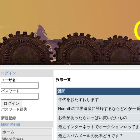
ログイン
投票一覧
ユーザ名:
パスワード:
質問
年代をおたずねします
Norrathの世界遺産に登録するならどれが一
パスワード紛失
お金があったらいっぱい買いたいもの
新規登録
Main Menu
最近インターネットでオークションやってま
ホーム
最近スパムメールの比率どうです？
WordPress