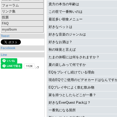
貴方の本当の年齢は
フォーラム
リンク集
この世で一番怖いのは
投票
最近多い朝食メニュー
FAQ
好きなペットは
myalbum
好きな音楽のジャンルは
Tweet
好きなお酒は？
Facebook
秋の味覚と言えば
Line
たまの休暇には何をされますか？
夏の楽しみって何ですか
:-?
EQをプレイし続けている理由
現在EQでご使用のビデオカードはなんです
EQプレイ中によく飲む飲み物
家を持つとしたらどこが一番？
好きなEverQuest Packは？
一番気になる箇所