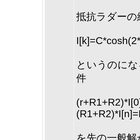
抵抗ラダーの繰り
I[k]=C*cosh(2
というのにな
件
(r+R1+R2)*I[0
(R1+R2)*I[n]=
を先の一般解から求