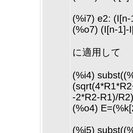
(%i7) e2: (I[n-
(%o7) (I[n-1]-
に適用して
(%i4) subst((
(sqrt(4*R1*R
-2*R2-R1)/R2)^
(%o4) E=(%k[2
(%i5) subst((