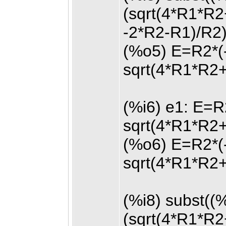
(sqrt(4*R1*R
-2*R2-R1)/R2)
(%o5) E=R2*(-
sqrt(4*R1*R2
(%i6) e1: E=R
sqrt(4*R1*R2
(%o6) E=R2*(-
sqrt(4*R1*R2
(%i8) subst((
(sqrt(4*R1*R2+