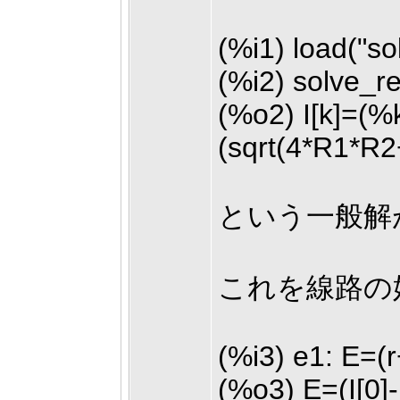
(%i1) load("so
(%i2) solve_rec
(%o2) I[k]=(%
(sqrt(4*R1*R2
という一般解
これを線路の
(%i3) e1: E=(r
(%o3) E=(I[0]-