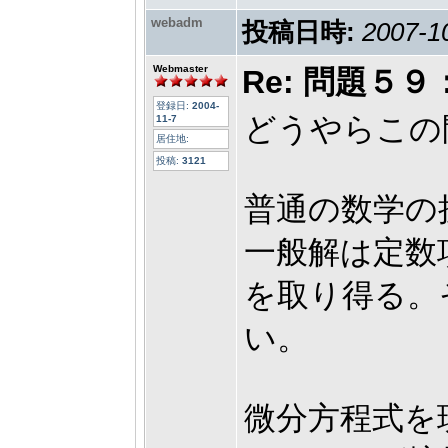
webadm
投稿日時:
2007-1
Webmaster
Re: 問題
登録日:
2004-
どうやらこの
11-7
居住地:
投稿:
3121
普通の数学の
一般解は定数
を取り得る。
い。
微分方程式を