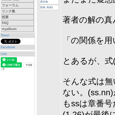
居住地:
フォーラム
投稿:
3121
リンク集
投票
著者の解の真
FAQ
myalbum
Tweet
「の関係を用いて
Facebook
Line
とあるが、式(1
:-?
そんな式は無い
ない。(ss
もssは章番
(1.26)が最