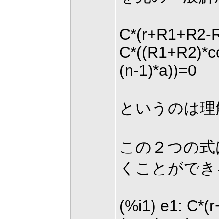
C*(r+R1+R2-R
C*((R1+R2)*co
(n-1)*a))=0
というのは理
この２つの式
くことができる
(%i1) e1: C*(