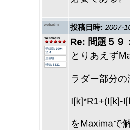
webadm
投稿日時:
2007-1
Webmaster
Re: 問題
登録日:
2004-
とりあえずM
11-7
居住地:
投稿:
3121
ラダー部分の
I[k]*R1+(I[k]-I
をMaximaで