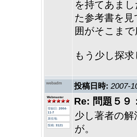
を持てあまし
た参考書を見
囲がそこまで
もう少し探求
webadm
投稿日時:
2007-1
Webmaster
Re: 問題
登録日:
2004-
少し著者の解
11-7
居住地:
が。
投稿:
3121