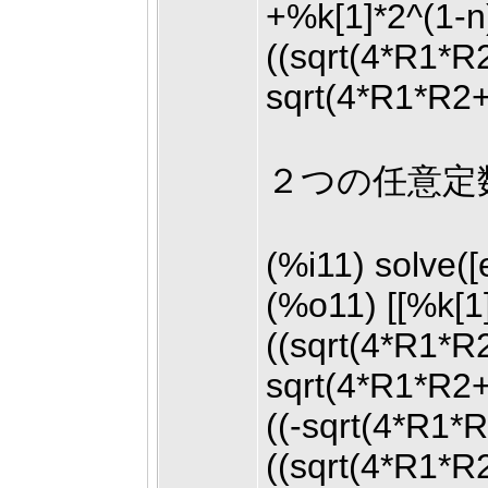
+%k[1]*2^(1-n
((sqrt(4*R1*R
sqrt(4*R1*R2
２つの任意定数(
(%i11) solve([
(%o11) [[%k[1
((sqrt(4*R1*
sqrt(4*R1*R2
((-sqrt(4*R1
((sqrt(4*R1*