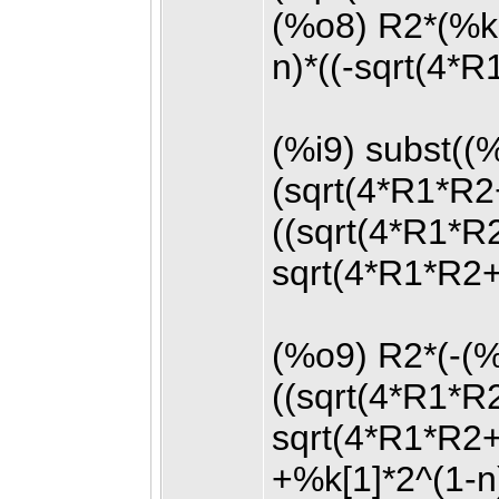
(%o8) R2*(%k[
n)*((-sqrt(4*
(%i9) subst((
(sqrt(4*R1*R2
((sqrt(4*R1*R
sqrt(4*R1*R2+
(%o9) R2*(-(%
((sqrt(4*R1*R
sqrt(4*R1*R2
+%k[1]*2^(1-n