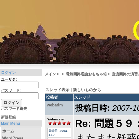
ログイン
メイン
>
>
電気回路理論おもちゃ箱
>
直流回路の演習
ユーザ名:
スレッド表示
|
新しいものから
パスワード:
投稿者
スレッド
webadm
投稿日時:
2007-1
パスワード紛失
新規登録
Webmaster
Re: 問題
Main Menu
ホーム
登録日:
2004-
またまた疑惑
11-7
WordPress