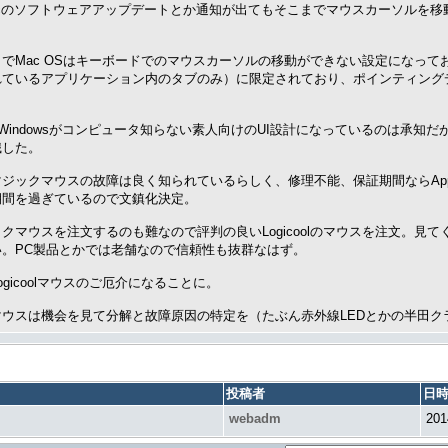
acのソフトウェアアップデートとか通知が出てもそこまでマウスカーソルを移
でMac OSはキーボードでのマウスカーソルの移動ができない設定になっ
れているアプリケーション内のタブのみ）に限定されており、ポインティング
sftのWindowsがコンピュータ知らない素人向けのUI設計になっているのは承知
識した。
ジックマウスの故障は良く知られているらしく、修理不能、保証期間ならApple
期間を過ぎているので文鎮化決定。
クマウスを注文するのも難なので評判の良いLogicoolのマウスを注文。見
い。PC製品とかでは老舗なので信頼性も抜群なはず。
ogicoolマウスのご厄介になることに。
マウスは機会を見て分解と故障原因の特定を（たぶん赤外線LEDとかの半田ク
投稿者
日
webadm
201