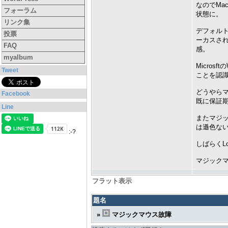
なのでM
フォーラム
状態に。
リンク集
デフォルト
投票
ーカスさ
FAQ
感。
myalbum
Micro
Tweet
ことを認
どうやらマ
Facebook
既に保証
Line
またマジッ
は遜色な
:-?
しばらくL
マジック
フラット表示
題名
»
マジックマウス故障