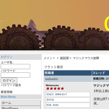
ログイン
メイン
>
>
談話室
>
マジックマウス故障
ユーザ名:
フラット表示
パスワード:
投稿者
スレッド
webadm
投稿日時:
20
パスワード紛失
マジックマ
Webmaster
1年以上前
新規登録
登録日:
2004-11-7
Main Menu
症状はB
居住地:
ホーム
状。
投稿:
3121
WordPress