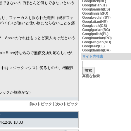
Googlutch(NL)
動できないのでほとんど何もできないという
Googltarian(IT)
Googlpanish(ES)
Googlinnish(FJ)
ており、フォーカスも限られた範囲（現在フォ
Googlwedish(SY)
Googlatian(HR)
デバイスが無いと使い物にならないことを痛
Googlzech(CS)
Googlgarian(BG)
Googlpolish(PL)
だが、Appleのそれはもっとど素人向けだという
Googlmanian(RO)
Googlwegian(NO)
Googleek(EL)
Googldanish(DA)
 Store持ち込みで無償交換対応らしいが、
サイト内検索
てくれはマジックマウスに劣るものの、機能性
高度な検索
ラックか故障かな）
前のトピック
|
次のトピック
時
4-12-16 18:03