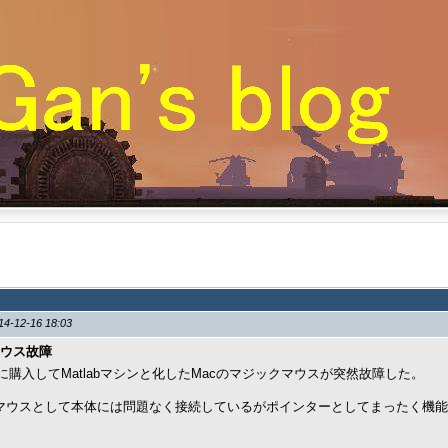
14-12-16 18:03
ウス故障
に購入してMatlabマシンと化したMacのマジックマウスが突然故障した。
Tマウスとして本体には問題なく接続しているがポインターとしてまったく機