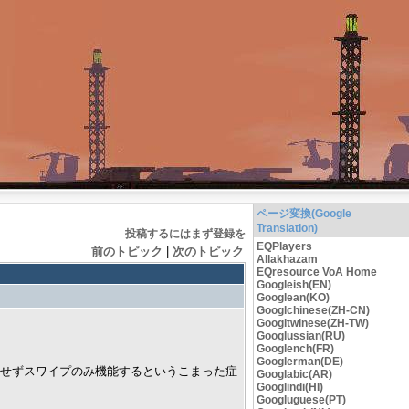
ページ変換(Google
Translation)
投稿するにはまず登録を
EQPlayers
前のトピック
|
次のトピック
Allakhazam
EQresource VoA Home
Googleish(EN)
Googlean(KO)
Googlchinese(ZH-CN)
Googltwinese(ZH-TW)
Googlussian(RU)
Googlench(FR)
Googlerman(DE)
能せずスワイプのみ機能するというこまった症
Googlabic(AR)
Googlindi(HI)
Googluguese(PT)