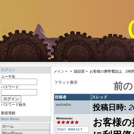
ログイン
メイン
>
>
談話室
>
お客様の携帯電話は、2時
ユーザ名:
フラット表示
前の
パスワード:
投稿者
スレッド
webadm
パスワード紛失
投稿日時:
2
新規登録
Webmaster
Main Menu
お客様の
ホーム
登録日:
2004-11-7
WordPress