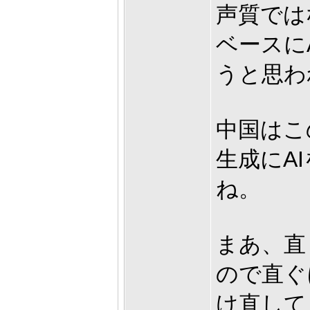
声質では
ベースに
うと思わ
中国はこ
生成にA
ね。
まあ、直
ので直ぐ
け直して