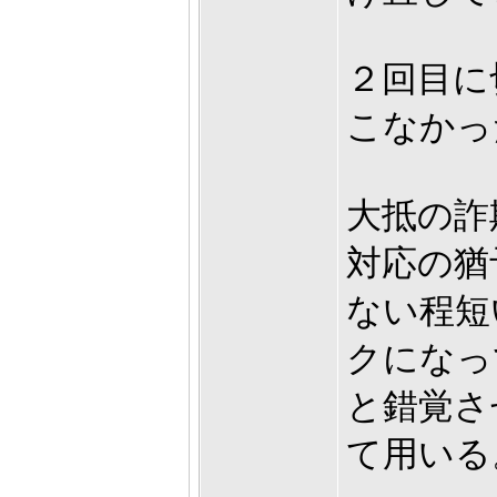
２回目に
こなかっ
大抵の詐
対応の猶
ない程短
クになっ
と錯覚さ
て用いる