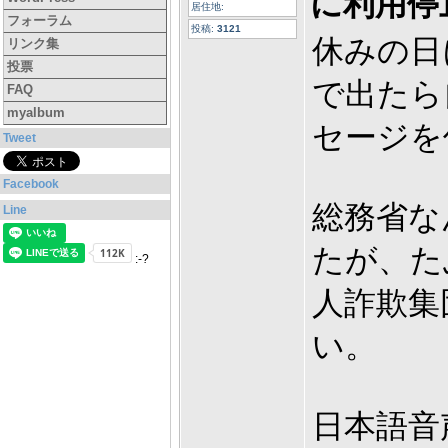
に利用停
居住地:
フォーラム
投稿:
3121
休みの日
リンク集
投票
で出たら
FAQ
myalbum
セージを
Tweet
Facebook
総務省な
Line
たが、た
:-?
人詐欺集
い。
日本語音