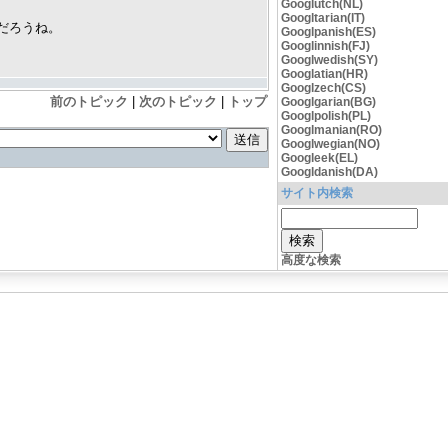
Googlutch(NL)
Googltarian(IT)
だろうね。
Googlpanish(ES)
Googlinnish(FJ)
Googlwedish(SY)
Googlatian(HR)
Googlzech(CS)
前のトピック
|
次のトピック
|
トップ
Googlgarian(BG)
Googlpolish(PL)
Googlmanian(RO)
Googlwegian(NO)
Googleek(EL)
Googldanish(DA)
サイト内検索
高度な検索