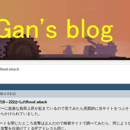
ood attack
06-1-3 5:11
.218～222からのflood attack
ーに急激な負荷上昇が起きているので見てみたら意図的に当サイトをつぶそうとする攻撃
からかけられていました。
pポートを閉じたところ攻撃は止んだので検索サイトで調べてみたら、同じよ
攻撃を仕掛けてくるIPアドレスも同じ。