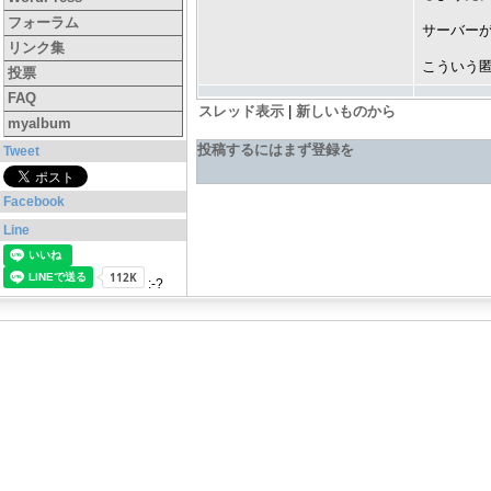
フォーラム
サーバー
リンク集
こういう匿
投票
FAQ
スレッド表示
|
新しいものから
myalbum
投稿するにはまず登録を
Tweet
Facebook
Line
:-?