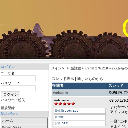
ログイン
メイン
>
>
談話室
>
69.50.176.218～222からのfl
ユーザ名:
スレッド表示
|
新しいものから
パスワード:
投稿者
スレッド
webadm
投稿日時:
20
パスワード紛失
69.50.176
Webmaster
またサーバ
新規登録
登録日:
2004-11-7
アドレス
Main Menu
居住地:
ホーム
一旦htt
投稿:
3121
るようだ。
WordPress