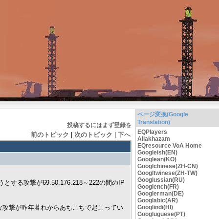
ページ変換(Google
Translation)
投稿するにはまず登録を
EQPlayers
前のトピック
|
次のトピック
|
下へ
Allakhazam
EQresource VoA Home
Googleish(EN)
Googlean(KO)
Googlchinese(ZH-CN)
Googltwinese(ZH-TW)
Googlussian(RU)
が69.50.176.218～222の間のIP
Googlench(FR)
Googlerman(DE)
Googlabic(AR)
うな攻撃が昨年暮れからあちこちで起こってい
Googlindi(HI)
Googluguese(PT)