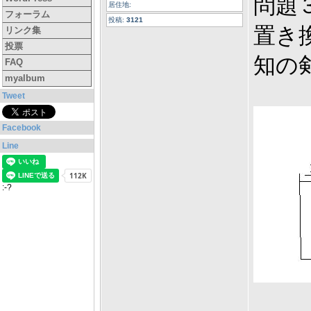
問題
居住地:
フォーラム
投稿:
3121
置き
リンク集
投票
知の
FAQ
myalbum
Tweet
Facebook
Line
:-?