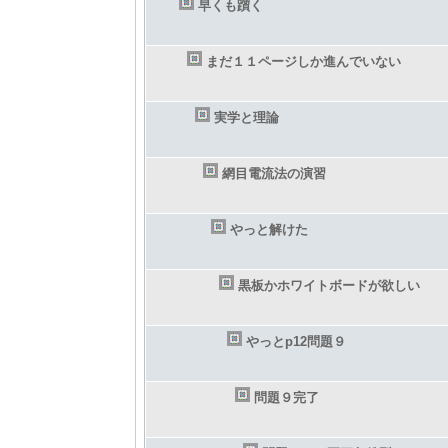
早くも躓く
まだ１１ページしか進んでいない
実学と理論
網目電流法の演習
やっと解けた
黒板かホワイトボードが欲しい
やっとp12問題９
問題９完了