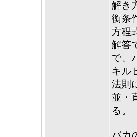
解き
衡条
方程
解答
で、
キル
法則
並・
る。
バカ