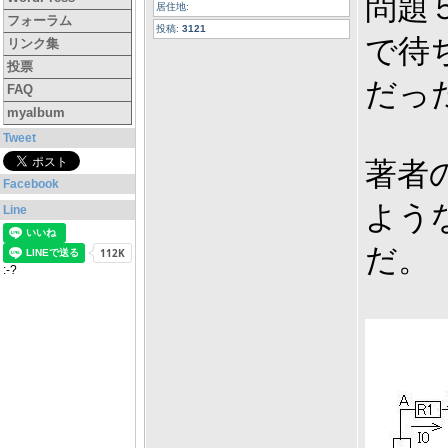
問題
居住地:
フォーラム
投稿:
3121
で待
リンク集
投票
だった(
FAQ
myalbum
Tweet
著者
Facebook
よう
Line
だ。
:-?