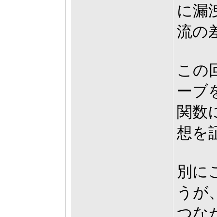
に漏
流の
この
ーブ
関数
想を
別に
うが
つな