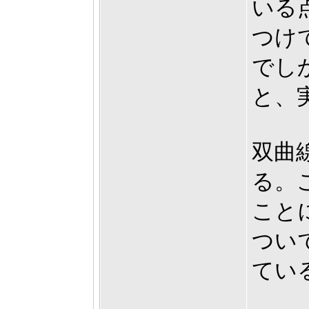
いる
つけ
でし
と、
双曲
る。
こと
つい
てい