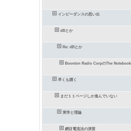
インピーダンスの思い出
dBとか
Re: dBとか
Boonton Radio CorpのThe Notebook
早くも躓く
まだ１１ページしか進んでいない
実学と理論
網目電流法の演習