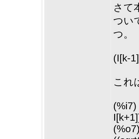
さて
つい
つ。
(I[k-1
これ
(%i7) 
I[k+1]
(%o7)