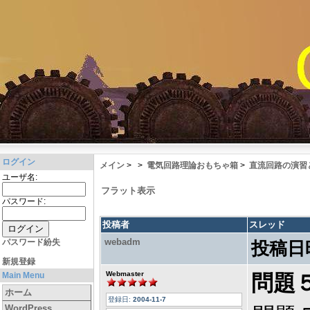
ログイン
メイン
>
>
電気回路理論おもちゃ箱
>
直流回路の演習
ユーザ名:
フラット表示
パスワード:
投稿者
スレッド
webadm
パスワード紛失
投稿日
新規登録
Webmaster
Main Menu
問題
ホーム
登録日:
2004-11-7
WordPress