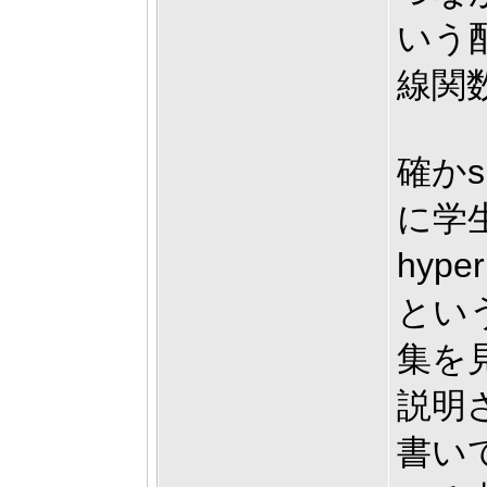
いう
線関
確かs
に学
hyp
とい
集を
説明
書い