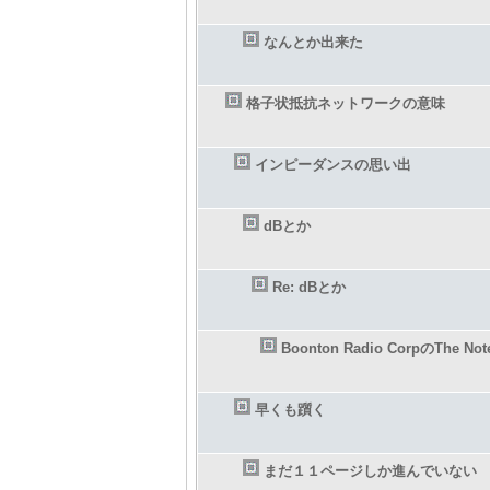
なんとか出来た
格子状抵抗ネットワークの意味
インピーダンスの思い出
dBとか
Re: dBとか
Boonton Radio CorpのThe Not
早くも躓く
まだ１１ページしか進んでいない