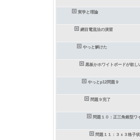
実学と理論
網目電流法の演習
やっと解けた
黒板かホワイトボードが欲し
やっとp12問題９
問題９完了
問題１０：正三角錐型ワ
問題１１：３ｘ３格子状