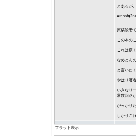
とあるが
=rcosh(2n
原稿段階
この本の
これは躓
なめとん
と言いた
やはり著
いきなり
常数回路が
がっかり
しかりこ
フラット表示