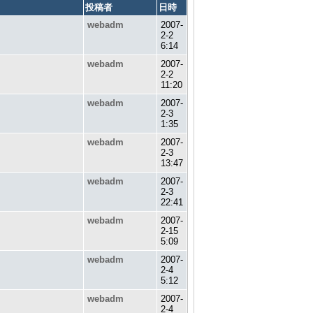
投稿者
日時
webadm
2007-
2-2
6:14
webadm
2007-
2-2
11:20
webadm
2007-
2-3
1:35
webadm
2007-
2-3
13:47
webadm
2007-
2-3
22:41
webadm
2007-
2-15
5:09
webadm
2007-
2-4
5:12
webadm
2007-
2-4