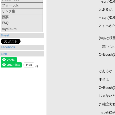
=-sqrt(R1R
フォーラム
とあるが、
リンク集
投票
=-sqrt(R1R
FAQ
とすべきだろ
myalbum
Tweet
(b)あと
「式(f),
Facebook
Line
C=Ecosh(2
」
:-?
とあるが
本当は
C=Ecosh(2
じゃない
(c)連立
=rcosh(2n