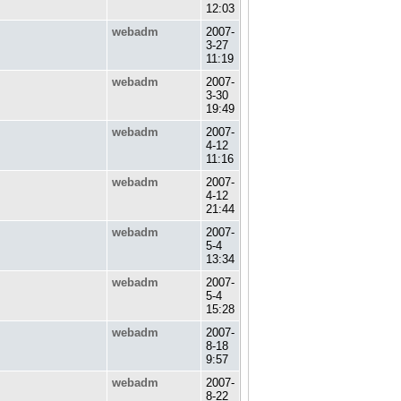
12:03
webadm
2007-
3-27
11:19
webadm
2007-
3-30
19:49
webadm
2007-
4-12
11:16
webadm
2007-
4-12
21:44
webadm
2007-
5-4
13:34
webadm
2007-
5-4
15:28
webadm
2007-
8-18
9:57
webadm
2007-
8-22