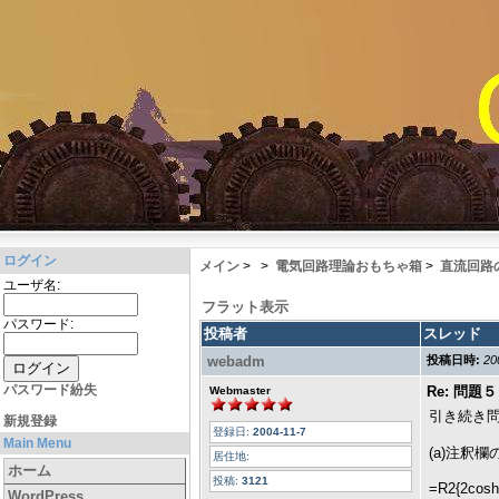
ログイン
メイン
>
>
電気回路理論おもちゃ箱
>
直流回路
ユーザ名:
フラット表示
パスワード:
投稿者
スレッド
webadm
投稿日時:
20
パスワード紛失
Re: 問
Webmaster
引き続き
新規登録
登録日:
2004-11-7
Main Menu
(a)注釈
居住地:
ホーム
投稿:
3121
=R2{2cosh(
WordPress