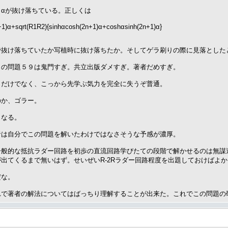
、αが抜け落ちている。正しくは
+1)α+sqrt(R1R2){sinhαcosh(2n+1)α+coshαsinh(2n+1)α}
で抜け落ちていたか写植時に抜け落ちたか。そしてゲラ刷りの際に見落とした
この問題５９は鬼門すぎ。共立出版ダメすぎ。著者だめすぎ。
くだけでなく、こっから先学ぶ気力を完全に失うぞ普通。
のか、ゴラー。
くなる。
者は自分でこの問題を解いたわけではなさそうな予感が濃厚。
一般的な抵抗ラダー回路を初歩の直流回路学びたての段階で解かせるのは無謀
出てくるまで無いはず。せいぜいR-2Rラダー回路程度を出題しておけばよ
だな。
れで著者の解法についてはばっちり理解することが出来た。これでこの問題の