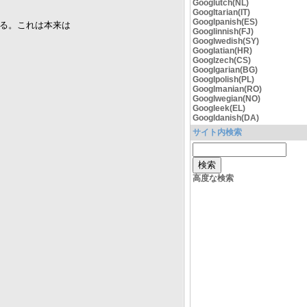
Googlutch(NL)
Googltarian(IT)
Googlpanish(ES)
いる。これは本来は
Googlinnish(FJ)
Googlwedish(SY)
Googlatian(HR)
Googlzech(CS)
Googlgarian(BG)
Googlpolish(PL)
Googlmanian(RO)
Googlwegian(NO)
Googleek(EL)
Googldanish(DA)
サイト内検索
高度な検索