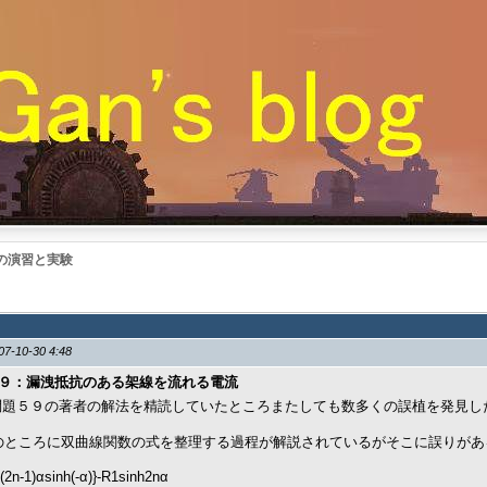
の演習と実験
07-10-30 4:48
題５９：漏洩抵抗のある架線を流れる電流
問題５９の著者の解法を精読していたところまたしても数多くの誤植を発見し
欄のところに双曲線関数の式を整理する過程が解説されているがそこに誤りがあ
2n-1)αsinh(-α)}-R1sinh2nα