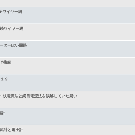
子ワイヤー網
接続ワイヤー網
ーターぽい回路
Y接続
、１９
：枝電流法と網目電流法を誤解していた疑い
流計
流計と電圧計