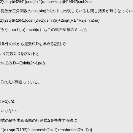
2){2sqrt(R2/R1)cos(2n-1)αsinα+2sqrt(R1/4R2)sinh2nα
何故か三角関数のcos,sinが式の中に出現しているし閉じ括弧が無くなって
2){2sqrt(R2/R1)cosh(2n-1)αsinh(α)+2sqrt(R1/4R2)sinh2nα}
う。sinh(-α)=-sinh(α）もこの式の変形のミソだ。
境界条件の式から定数C,Dを求める記述で
(g)より定数C,Dを求めると
n+1)/Δ D=-Esinh(2n-1)α/Δ
、Cの式が間違っている。
n+1)α/Δ
といけない。
方程式の解を求める際の行列式Δを整理する際に
+1)α+sqrt(R1R2){sinhαcosh(2n+1)+coshαsinh(2n+1)α}