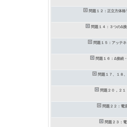
問題１２：正立方体格
問題１４：３つのΔ
問題１５：アッテネ
問題１６：Δ接続・
問題１７、１８
問題２０，２１
問題２２：電
問題２３：電