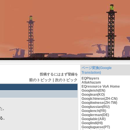
ページ変換(Google
Translation)
投稿するにはまず登録を
EQPlayers
前のトピック
|
次のトピック
Allakhazam
EQresource VoA Home
Googleish(EN)
Googlean(KO)
Googlchinese(ZH-CN)
Googltwinese(ZH-TW)
Googlussian(RU)
た。
Googlench(FR)
Googlerman(DE)
る。
Googlabic(AR)
Googlindi(HI)
Googluguese(PT)