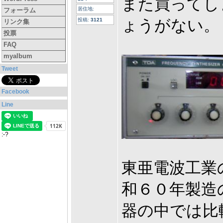
また買ってし
居住地:
フォーラム
ょうがない。
投稿:
3121
リンク集
投票
FAQ
myalbum
Tweet
Facebook
Line
:-?
東亜電波工業
和６０年製造
器の中では比