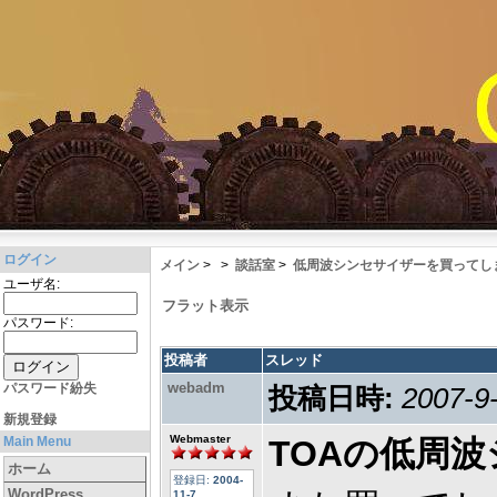
ログイン
メイン
>
>
談話室
>
低周波シンセサイザーを買ってし
ユーザ名:
フラット表示
パスワード:
投稿者
スレッド
webadm
パスワード紛失
投稿日時:
2007-9-
新規登録
Webmaster
Main Menu
TOAの低周
ホーム
登録日:
2004-
WordPress
11-7