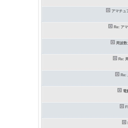
アマチュ
Re: 
周波数
Re
Re
電
F