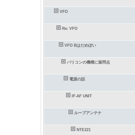
VFO
Re: VFO
VFO Bはだめぽい
バリコンの機構に疑問点
電源の話
IF-AF UNIT
ループアンテナ
NTE221