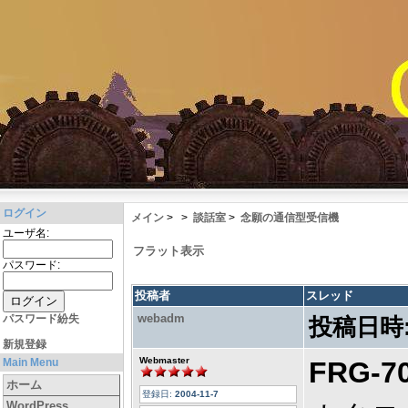
ログイン
メイン
>
>
談話室
>
念願の通信型受信機
ユーザ名:
フラット表示
パスワード:
投稿者
スレッド
webadm
パスワード紛失
投稿日時
新規登録
Webmaster
Main Menu
FRG-
ホーム
登録日:
2004-11-7
WordPress