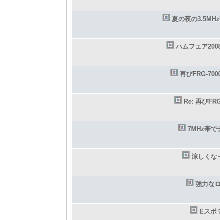
夏の夜の3.5M
ハムフェア200
再びFRG-70
Re: 再びF
7MHz帯
涼しくな
強力な
Eスポ