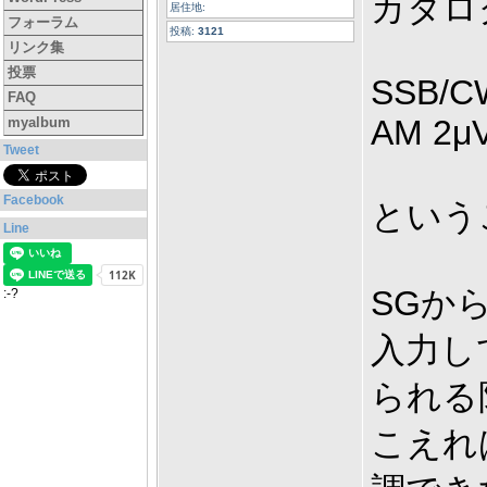
カタロ
居住地:
フォーラム
投稿:
3121
リンク集
投票
SSB/CW
FAQ
AM 2μV
myalbum
Tweet
Facebook
という
Line
SGか
:-?
入力し
られる
こえれ