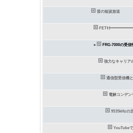
昔の短波放送
FETｷﾀ━━━━━━(
»
FRG-7000の受
強力なキャリア
通信型受信機
電解コンデン
9535kHz
YouTu