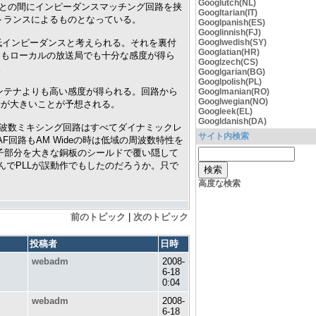
Googlutch(NL)
路との間にインピーダンスマッチング回路を挟
Googltarian(IT)
トランスによるものとなっている。
Googlpanish(ES)
Googlinnish(FJ)
じ低インピーダンスと考えられる。それを裏付
Googlwedish(SY)
Googlatian(HR)
てもローカルの放送局でも十分な感度が得ら
Googlzech(CS)
。
Googlgarian(BG)
Googlpolish(PL)
プアンテナよりも高い感度が得られる。回路から
Googlmanian(RO)
Googlwegian(NO)
衰が大きいことが予想される。
Googleek(EL)
Googldanish(DA)
周波数ミキシング回路はすべてダイナミックレ
サイト内検索
回路もAM Wideの時は低域の周波数特性を
子部分を大きな銅板のシールドで覆い隠して
でPLLが誤動作でもしたのだろうか。只で
高度な検索
前のトピック
|
次のトピック
投稿者
日時
webadm
2008-
6-18
0:04
webadm
2008-
6-18