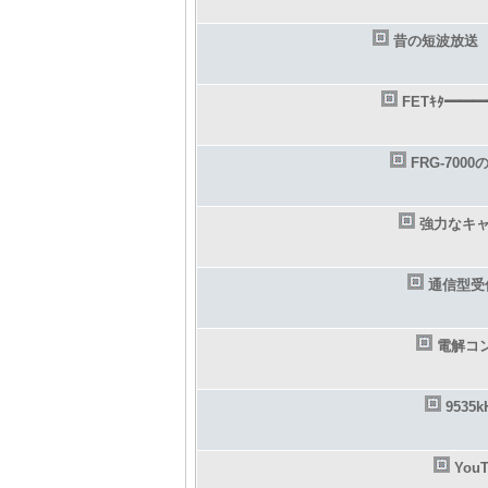
昔の短波放送
FETｷﾀ━━━
FRG-700
強力なキ
通信型受
電解コ
9535
Yo