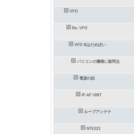
VFO
Re: VFO
VFO Bはだめぽい
バリコンの機構に疑問点
電源の話
IF-AF UNIT
ループアンテナ
NTE221