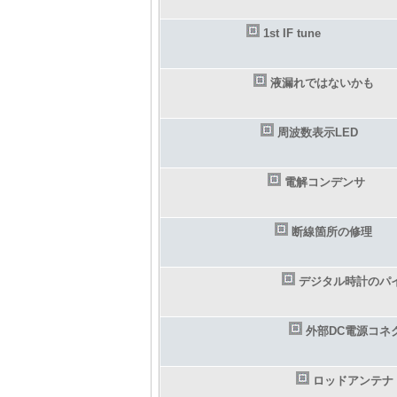
1st IF tune
液漏れではないかも
周波数表示LED
電解コンデンサ
断線箇所の修理
デジタル時計のパ
外部DC電源コネ
ロッドアンテナ