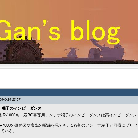
08-8-16 22:57
ナ端子のインピーダンス
000もR-1000も一応BC帯専用アンテナ端子のインピーダンスは高インピーダ
G-7000の回路図や実際の配線を見ても、SW帯のアンテナ端子と同様にプ
っている。