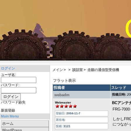
ログイン
メイン
>
>
談話室
>
念願の通信型受信機
ユーザ名:
フラット表示
パスワード:
投稿者
スレッド
webadm
投稿日時:
20
パスワード紛失
BCアンテ
Webmaster
FRG-7
新規登録
登録日:
2004-11-7
Main Menu
しかしFR
居住地:
ホーム
につなが
投稿:
3121
WordPress