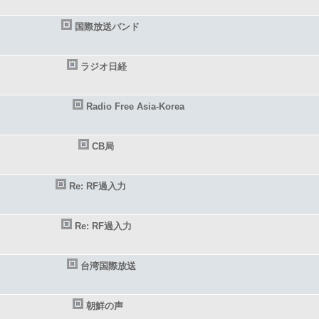
国際放送バンド
ラジオ日経
Radio Free Asia-Korea
CB局
Re: RF過入力
Re: RF過入力
台湾国際放送
朝鮮の声