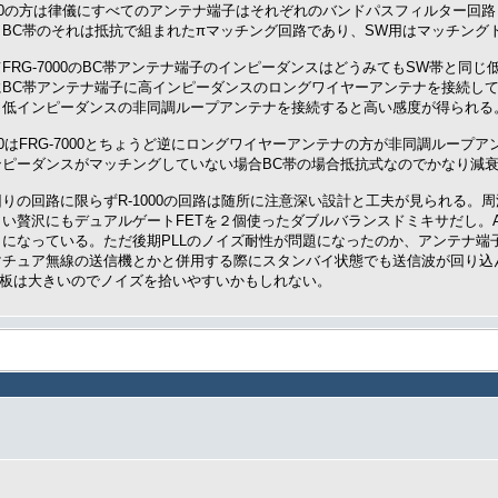
000の方は律儀にすべてのアンテナ端子はそれぞれのバンドパスフィルター回
。BC帯のそれは抵抗で組まれたπマッチング回路であり、SW用はマッチング
FRG-7000のBC帯アンテナ端子のインピーダンスはどうみてもSW帯と同
にBC帯アンテナ端子に高インピーダンスのロングワイヤーアンテナを接続し
、低インピーダンスの非同調ループアンテナを接続すると高い感度が得られる
000はFRG-7000とちょうど逆にロングワイヤーアンテナの方が非同調ルー
ンピーダンスがマッチングしていない場合BC帯の場合抵抗式なのでかなり減
りの回路に限らずR-1000の回路は随所に注意深い設計と工夫が見られる。
い贅沢にもデュアルゲートFETを２個使ったダブルバランスドミキサだし。AF
うになっている。ただ後期PLLのノイズ耐性が問題になったのか、アンテナ端
マチュア無線の送信機とかと併用する際にスタンバイ状態でも送信波が回り込ん
基板は大きいのでノイズを拾いやすいかもしれない。