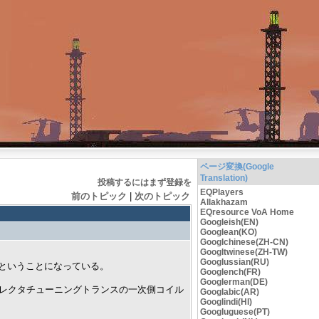
ページ変換(Google
Translation)
投稿するにはまず登録を
EQPlayers
前のトピック
|
次のトピック
Allakhazam
EQresource VoA Home
Googleish(EN)
Googlean(KO)
Googlchinese(ZH-CN)
Googltwinese(ZH-TW)
Googlussian(RU)
ンスということになっている。
Googlench(FR)
Googlerman(DE)
リセレクタチューニングトランスの一次側コイル
Googlabic(AR)
Googlindi(HI)
Googluguese(PT)