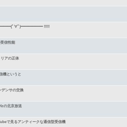
━━━(ﾟ∀ﾟ)━━━━━━ !!!!!
0の受信性能
ャリアの正体
信機というと
ンデンサの交換
kHzの北京放送
uTubeで見るアンティークな通信型受信機