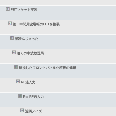
FETソケット実装
第一中間周波増幅のFETを換装
猫踏んじゃった
遠くの中波放送局
破損したフロントパネル化粧板の修繕
RF過入力
Re: RF過入力
近隣ノイズ