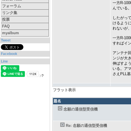
一方R-1
フォーラム
んでいる
リンク集
したがって
投票
けるよう
FAQ
れないが
myalbum
一方R-1
Tweet
すればイ
アンテナ回
Facebook
ンジが大き
Line
伸ばすよ
いる。ア
さえPLL
:-?
フラット表示
題名
念願の通信型受信機
Re: 念願の通信型受信機