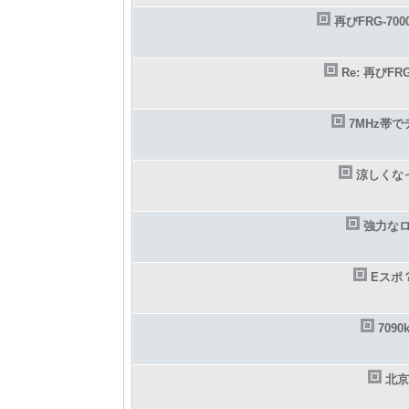
再びFRG-70
Re: 再びF
7MHz帯
涼しくな
強力な
Eスポ
709
北京