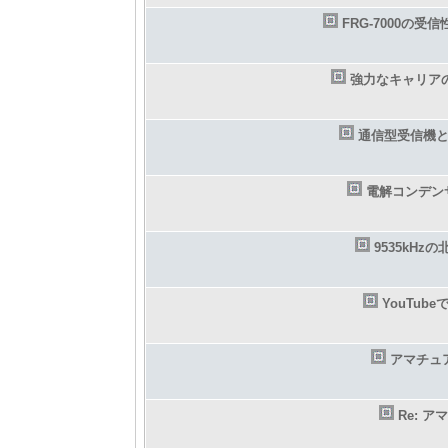
FRG-7000の受信
強力なキャリア
通信型受信機
電解コンデン
9535kHz
YouTu
アマチュ
Re: 