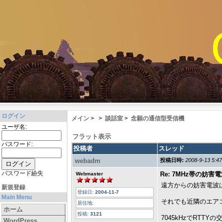
ログイン
メイン
>
>
談話室
>
念願の通信型受信機
ユーザ名:
フラット表示
パスワード:
投稿者
スレッド
webadm
投稿日時:
2008-9-13 5:47
パスワード紛失
Re: 7MHz帯の妨害
Webmaster
遠方からの妨害電波
新規登録
登録日:
2004-11-7
Main Menu
それでも近隣のエア
居住地:
ホーム
投稿:
3121
7045kHzでRT
WordPress