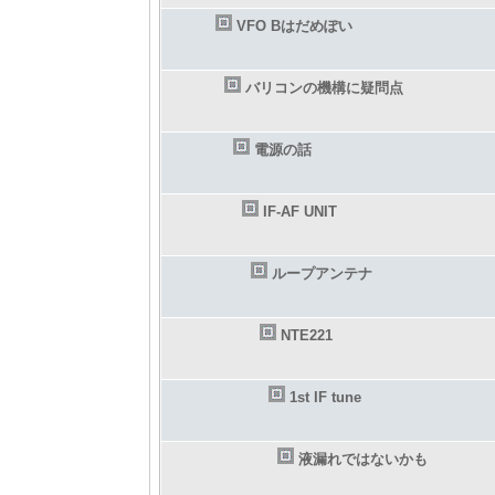
VFO Bはだめぽい
バリコンの機構に疑問点
電源の話
IF-AF UNIT
ループアンテナ
NTE221
1st IF tune
液漏れではないかも