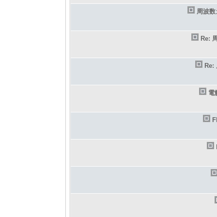
周波数
Re
Re
電
F