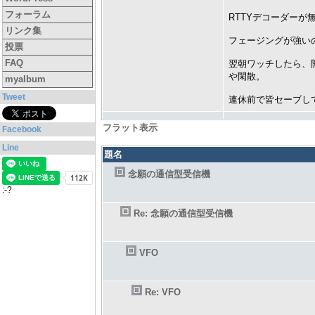
フォーラム
RTTYデコーダー
リンク集
フェージングが強い
投票
FAQ
翌朝ワッチしたら、
や閑散。
myalbum
Tweet
連休前で皆セーブし
フラット表示
Facebook
Line
題名
念願の通信型受信機
:-?
Re: 念願の通信型受信機
VFO
Re: VFO