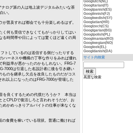
Googlutch(NL)
Googltarian(IT)
、アナログ派の人は地上波デジタルみたいな茶
Googlpanish(ES)
面白い。
Googlinnish(FJ)
Googlwedish(SY)
Googlatian(HR)
ウが普及すれば都会でも十分楽しめるはず。
Googlzech(CS)
Googlgarian(BG)
たく何も受信できなくてもがっかりしてはい
Googlpolish(PL)
なる時間帯や日によっては驚くほど遠くの局
Googlmanian(RO)
Googlwegian(NO)
Googleek(EL)
Googldanish(DA)
リフトしているのは送信する側だったりする
サイト内検索
部のハーネスや機構の丁寧な作りをみれば優れ
利益率が悪かったのかもしれない。FRG-7
-7000は引退した名設計者に後を引き継い
7のものを継承し欠点を改良したものだがコス
高度な検索
れ以上になったのはFRG-7000が登場した
多い。音を良くするための代償だろうか？ 本当は
とCPLDで復活しろと言われそうだが、お
ためかめっきりアルバイトの仕事が来なくな
当面の食費を稼いでいる現状。普通に働ければ