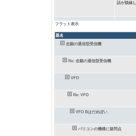
話が脱線
フラット表示
題名
念願の通信型受信機
Re: 念願の通信型受信機
VFO
Re: VFO
VFO Bはだめぽい
バリコンの機構に疑問点