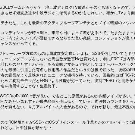
L/BCLブームだろうか？ 地上波アナログTV放送がそのうち無くなるので
向きもせず短波放送や中波ラジオに傾倒するのかもしれない。確かにTVより
ンテナだな。これも最新のアクティブループアンテナとかノイズ軽減のノウハ
はコンディションが時々刻々、季節や日によって差があるので、たまたままっ
バンド内で外来ノイズが受信できるならまだ良い兆候。コンディションが良く
チャンスがやってくる。
のワドレーループ方式のものは周波数安定度いいよね、SSB受信していてもド
ォーミングアップをしないと周波数が数百Hzは変わる）。特にFRG-7は内
計したのだとすぐわかる。ある意味アマチュア用としてはオーバースペックで
のを最後に引退した有名な技術者の作品だというのは後で知った。後継のFRG
者の意図がよく反映されたユニークな機構を持っている。回路的にはFRG-
ために初期モデルだとFRG-7より性能が劣っていた。後期でFRG-7と同等かそ
汚名を挽回することなく生産終了。
KENWOODのR-1000は音が良い。でもどこに原因があるのか内部ノイズが
調べてみたい気もするが優先順位が今は低くしている。周波数カウンタをとっと
部品が買えない。今月アルバイトの入金があるので、それが頼り。最近不況の
のでROM焼きとかSSDへのOSプリインストール作業とかのアルバイトで
れども...日中は体が動かない。