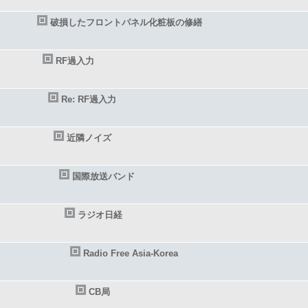
破損したフロントパネル化粧板の修繕
RF過入力
Re: RF過入力
近隣ノイズ
国際放送バンド
ラジオ日経
Radio Free Asia-Korea
CB局