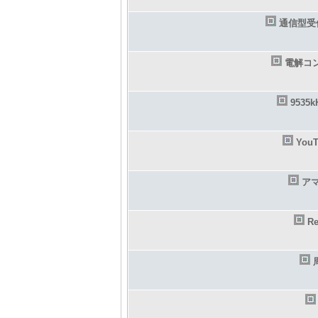
通信型受
電解コ
9535
Yo
ア
R