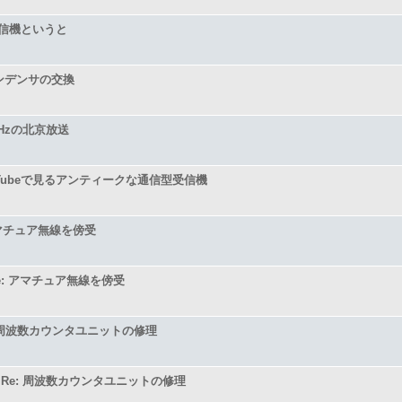
信機というと
ンデンサの交換
kHzの北京放送
uTubeで見るアンティークな通信型受信機
マチュア無線を傍受
e: アマチュア無線を傍受
周波数カウンタユニットの修理
Re: 周波数カウンタユニットの修理