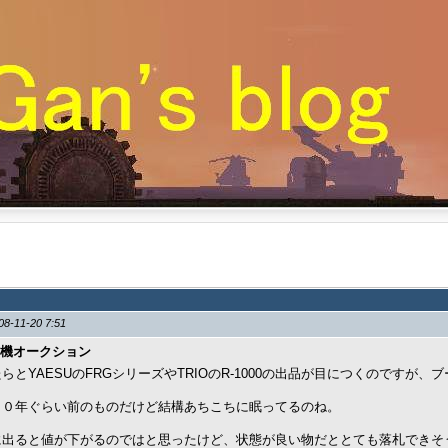
08-11-20 7:51
機オークション
らとYAESUのFRGシリーズやTRIOのR-1000の出品が目につくのですが、
３０年ぐらい前のものだけど結構あちこちに眠ってるのね。
に出ると値が下がるのではと思ったけど、状態が良い物だととても落札できそ