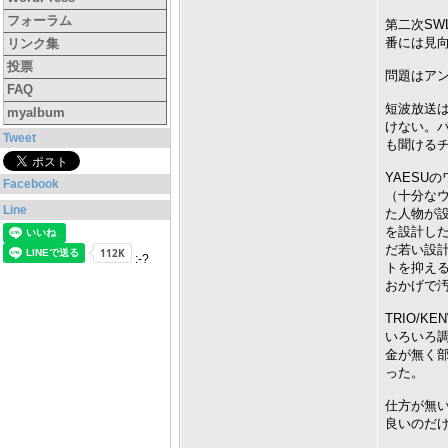
フォーラム
第二次SW
番には見
リンク集
投票
問題はア
FAQ
短波放送
myalbum
けない。
Tweet
も聞ける
YAESU
Facebook
（十分なウ
Line
た人物が設
を設計した
だ若い設計
:-?
トを抑える
おかげで
TRIO/
いろいろ
金が無く
った。
仕方が無い
良いのだけ