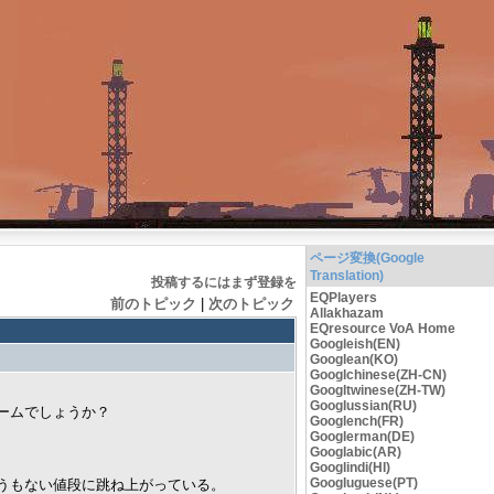
ページ変換(Google
Translation)
投稿するにはまず登録を
EQPlayers
前のトピック
|
次のトピック
Allakhazam
EQresource VoA Home
Googleish(EN)
Googlean(KO)
Googlchinese(ZH-CN)
Googltwinese(ZH-TW)
Googlussian(RU)
ブームでしょうか？
Googlench(FR)
Googlerman(DE)
Googlabic(AR)
Googlindi(HI)
Googluguese(PT)
うもない値段に跳ね上がっている。