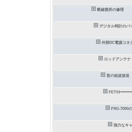
断線箇所の修理
デジタル時計のパ
外部DC電源コネ
ロッドアンテナ
昔の短波放送
FETｷﾀ━━━
FRG-700
強力なキ