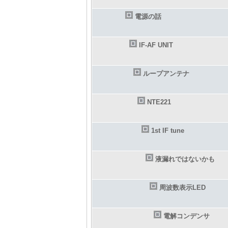
電源の話
IF-AF UNIT
ループアンテナ
NTE221
1st IF tune
液漏れではないかも
周波数表示LED
電解コンデンサ