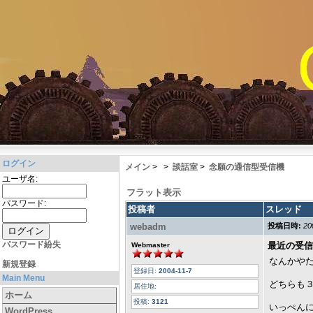
ログイン
メイン
>
>
談話室
>
念願の通信型受信機
ユーザ名:
フラット表示
パスワード:
投稿者
スレッド
webadm
投稿日時:
20
パスワード紛失
最近の受信
Webmaster
なんかやた
新規登録
登録日:
2004-11-7
Main Menu
どちらも
居住地:
ホーム
投稿:
3121
いっぺん
WordPress