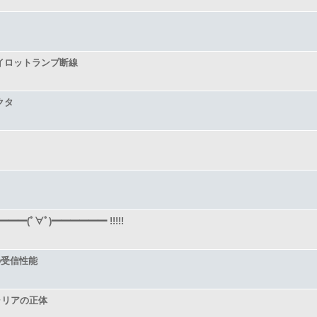
イロットランプ断線
クタ
━━━(ﾟ∀ﾟ)━━━━━━ !!!!!
0の受信性能
ャリアの正体