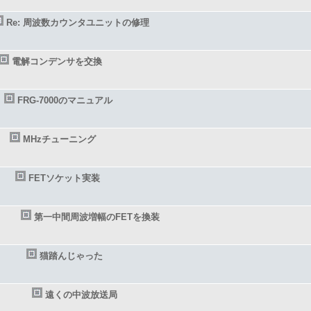
Re: 周波数カウンタユニットの修理
電解コンデンサを交換
FRG-7000のマニュアル
MHzチューニング
FETソケット実装
第一中間周波増幅のFETを換装
猫踏んじゃった
遠くの中波放送局