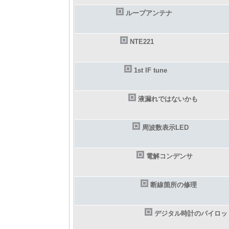
ループアンテナ
NTE221
1st IF tune
液漏れではないかも
周波数表示LED
電解コンデンサ
断線箇所の修理
デジタル時計のパイロッ