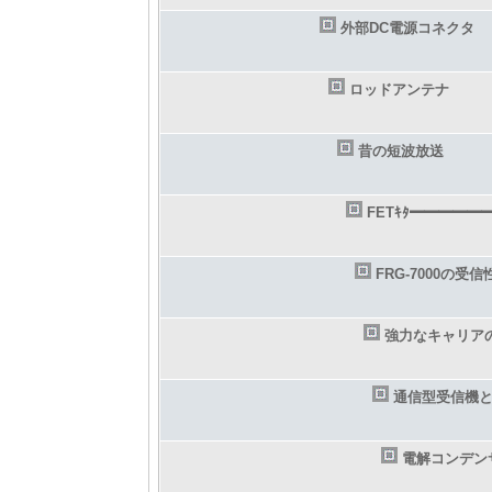
外部DC電源コネクタ
ロッドアンテナ
昔の短波放送
FETｷﾀ━━━━━━(
FRG-7000の受信
強力なキャリア
通信型受信機
電解コンデン