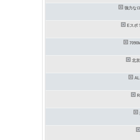
強力な
Eスポ
709
北京
A
R