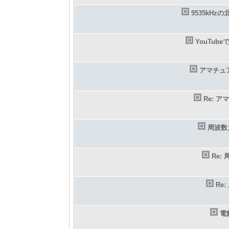
9535kHz
YouTu
アマチュ
Re: 
周波数
Re
Re
電