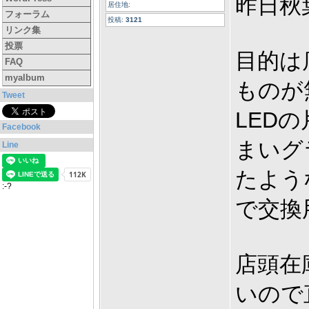
昨日秋
居住地:
フォーラム
投稿:
3121
リンク集
投票
目的は
FAQ
myalbum
ものが
Tweet
LED
Facebook
まいグ
Line
たよう
:-?
で交換
店頭在
いので