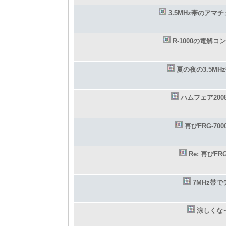
3.5MHz帯のアマ
R-1000の電解コ
夏の夜の3.5M
ハムフェア200
再びFRG-70
Re: 再びF
7MHz帯
涼しくな