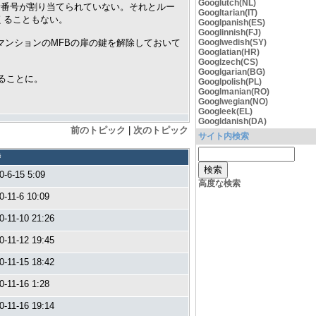
Googlutch(NL)
話番号が割り当てられていない。それとルー
Googltarian(IT)
くることもない。
Googlpanish(ES)
Googlinnish(FJ)
マンションのMFBの扉の鍵を解除しておいて
Googlwedish(SY)
Googlatian(HR)
Googlzech(CS)
Googlgarian(BG)
ることに。
Googlpolish(PL)
Googlmanian(RO)
Googlwegian(NO)
Googleek(EL)
Googldanish(DA)
前のトピック
|
次のトピック
サイト内検索
時
0-6-15 5:09
高度な検索
0-11-6 10:09
0-11-10 21:26
0-11-12 19:45
0-11-15 18:42
0-11-16 1:28
0-11-16 19:14