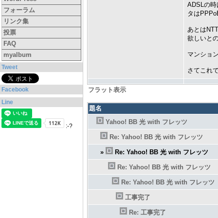
ADSLの
フォーラム
タはPPP
リンク集
あとはNT
投票
欲しいと
FAQ
マンショ
myalbum
Tweet
さてこれ
Facebook
フラット表示
Line
題名
Yahoo! BB 光 with フレッツ
:-?
Re: Yahoo! BB 光 with フレッツ
»
Re: Yahoo! BB 光 with フレッツ
Re: Yahoo! BB 光 with フレッツ
Re: Yahoo! BB 光 with フレッツ
工事完了
Re: 工事完了