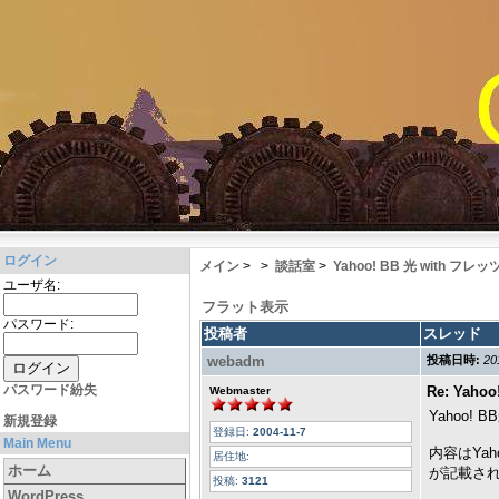
ログイン
メイン
>
>
談話室
>
Yahoo! BB 光 with フレッ
ユーザ名:
フラット表示
パスワード:
投稿者
スレッド
webadm
投稿日時:
20
パスワード紛失
Re: Yaho
Webmaster
Yahoo
新規登録
登録日:
2004-11-7
Main Menu
内容はYa
居住地:
ホーム
が記載さ
投稿:
3121
WordPress