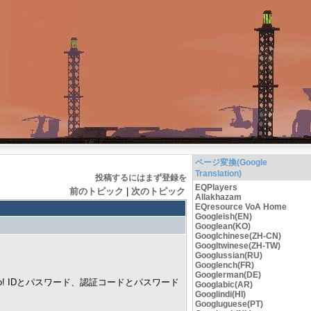
ページ変換(Google
Translation)
投稿するにはまず登録を
EQPlayers
前のトピック
|
次のトピック
Allakhazam
EQresource VoA Home
Googleish(EN)
Googlean(KO)
Googlchinese(ZH-CN)
Googltwinese(ZH-TW)
Googlussian(RU)
Googlench(FR)
Googlerman(DE)
o! IDとパスワード、認証コードとパスワード
Googlabic(AR)
Googlindi(HI)
Googluguese(PT)