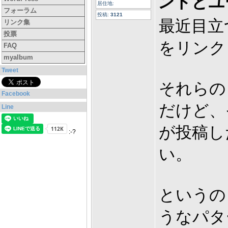
ントとユ
居住地:
フォーラム
投稿:
3121
最近目立つ
リンク集
投票
をリンク
FAQ
myalbum
Tweet
それらの
Facebook
だけど、
Line
が投稿し
:-?
い。
というの
うなパタ