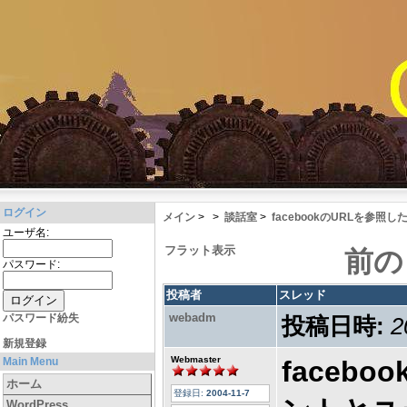
ログイン
メイン
>
>
談話室
>
facebookのURLを参
ユーザ名:
フラット表示
前の
パスワード:
投稿者
スレッド
webadm
パスワード紛失
投稿日時:
2
新規登録
Webmaster
Main Menu
faceb
ホーム
登録日:
2004-11-7
WordPress