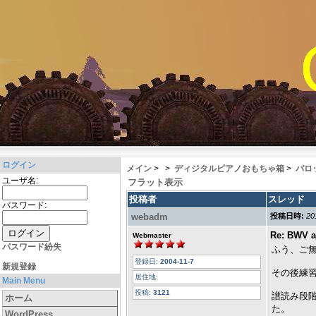
ログイン
メイン
>
>
ディジタルピアノおもちゃ箱
>
バロ
ユーザ名:
フラット表示
投稿者
スレッド
パスワード:
webadm
投稿日時:
20
Re: BWV a
Webmaster
パスワード紛失
ふう、ご無
登録日:
2004-11-7
新規登録
その後練
居住地:
Main Menu
投稿:
3121
譜読み段
ホーム
た。
WordPress