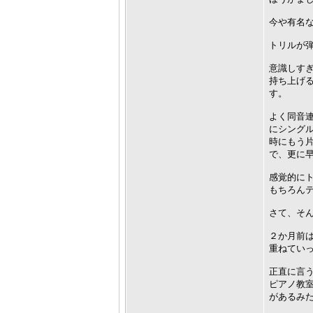
今や有名
トリルが
意識しす
持ち上げ
す。
よく同音
にシング
時にもう
で、更に
感覚的にト
もちろん
さて、そ
２か月前
重ねてい
正直に言
ピアノ教
があるみ