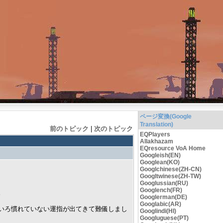
ページ変換(Google
Translation)
前のトピック
|
次のトピック
EQPlayers
Allakhazam
EQresource VoA Home
Googleish(EN)
Googlean(KO)
Googlchinese(ZH-CN)
Googltwinese(ZH-TW)
Googlussian(RU)
Googlench(FR)
。
Googlerman(DE)
Googlabic(AR)
いろ慣れていない運指が出てきて難儀しまし
Googlindi(HI)
Googluguese(PT)