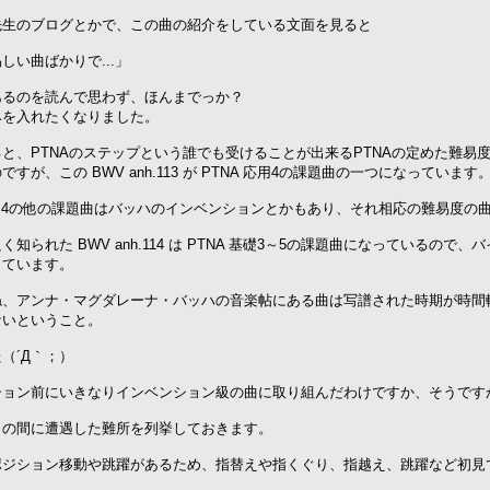
先生のブログとかで、この曲の紹介をしている文面を見ると
しい曲ばかりで...」
あるのを読んで思わず、ほんまでっか？
みを入れたくなりました。
と、PTNAのステップという誰でも受けることが出来るPTNAの定めた難易
すが、この BWV anh.113 が PTNA 応用4の課題曲の一つになっています
応用4の他の課題曲はバッハのインベンションとかもあり、それ相応の難易度の
く知られた BWV anh.114 は PTNA 基礎3～5の課題曲になっているの
っています。
ね、アンナ・マグダレーナ・バッハの音楽帖にある曲は写譜された時期が時間
ないということ。
（´Д｀；）
ション前にいきなりインベンション級の曲に取り組んだわけですか、そうです
月の間に遭遇した難所を列挙しておきます。
ポジション移動や跳躍があるため、指替えや指くぐり、指越え、跳躍など初見