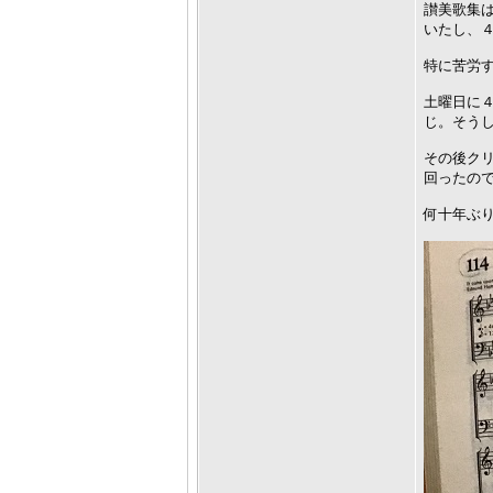
讃美歌集
いたし、
特に苦労
土曜日に
じ。そう
その後ク
回ったの
何十年ぶ