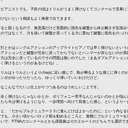
なピアニストでも、子供の頃はトリルがうまく弾けなくてコンクールで見事に
弾けないという相談もよく検索で出てきます。
ぎると固くなるので、無意識だけど意図的に指先を鍵盤から終止離さず足踏み
るのではなくて、力を抜いて鍵盤が戻ってくる力に委ねて鍵盤に指先をのっけ
連打とかはシングルアクションのアップライトピアノでは早く弾けないという
ルアクションだと鍵盤が完全に戻ってからでないとハンマーが戻らないのが原
片方は完全に戻っているのでその問題は無いのでした（まあダブルアクション
早く弾けるというのがあるけどね）。
リルはトリルというよりcharpに近い感じで、鳥が囀るような感じに弾くの
テンポがゆったりだったら、ゆっくり弾いていいわけだけど。
んなこんなでだいぶ仕上がりつつあるのはうれしいことです。
は全く弾けないじゃないかとか、ポリフォニー苦手なんじゃないのかとか悩ん
ったら今は弾けるようになり、一歩理想へ向けて前進した感じ。というより一
うと、「だからブルクミュラー２５に進んどけばよかったのに」という内なる
室でも、小さい頃からバロック期を勧めるところと、無難にブルクミュラーを
たいで、PTNAのコンクールとかも課題曲はその２ルートのどちらでも選択で