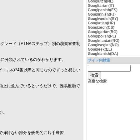
Googlutch(NL)
Googltarian(IT)
Googlpanish(ES)
Googlinnish(FJ)
Googlwedish(SY)
Googlatian(HR)
Googlzech(CS)
Googlgarian(BG)
Googlpolish(PL)
Googlmanian(RO)
度グレード（PTNAステップ）別の演奏審査制
Googlwegian(NO)
。
Googleek(EL)
Googldanish(DA)
曲に分類されているのがわかります。
サイト内検索
で、バイエルの74番以降と同じなのでずっと易しい
高度な検索
軸上に並んでいるというだけで、難易度順で
か。
で弾けない部分を優先的に片手練習