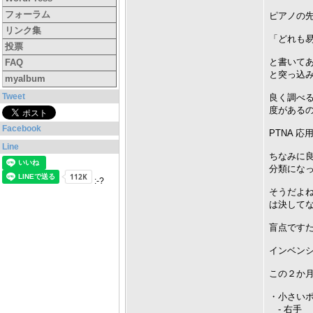
フォーラム
ピアノの
リンク集
「どれも易
投票
と書いて
FAQ
と突っ込
myalbum
Tweet
良く調べる
度があるので
Facebook
PTNA 
Line
ちなみに良
分類にな
:-?
そうだよ
は決して
盲点ですた
インベン
この２か
・小さい
- 右手