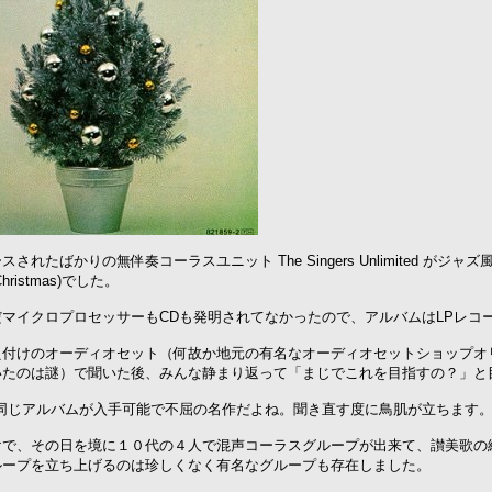
スされたばかりの無伴奏コーラスユニット The Singers Unlimited 
ristmas)でした。
マイクロプロセッサーもCDも発明されてなかったので、アルバムはLPレコ
え付けのオーディオセット（何故か地元の有名なオーディオセットショップオ
いたのは謎）で聞いた後、みんな静まり返って「まじでこれを目指すの？」と
で同じアルバムが入手可能で不屈の名作だよね。聞き直す度に鳥肌が立ちます
けで、その日を境に１０代の４人で混声コーラスグループが出来て、讃美歌の
ループを立ち上げるのは珍しくなく有名なグループも存在しました。