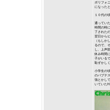
ポリフォ
になった
１０代の
通ってい
時間の時に
了された
翌日から
（もしか
るので、
し、上声部
休み時間
子がいる
恥ずかし
小学生の
のバプテ
強とかし
いていたH