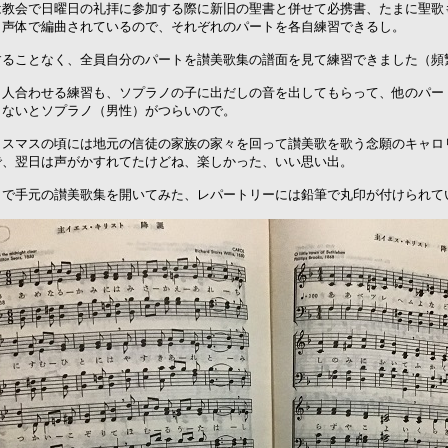
は教会で日曜日の礼拝に参加する際に新旧の聖書と併せて必携書、たまに聖歌
４声体で編曲されているので、それぞれのパートを各自練習できるし。
することなく、全員自分のパートを讃美歌集の譜面を見て練習できました（頻
４人合わせる練習も、ソプラノの子に出だしの音を出してもらって、他のパー
しないとソプラノ（男性）がつらいので。
リスマスの頃には地元の信徒の家族の家々を回って讃美歌を歌う念願のキャロ
で、翌日は声がかすれてたけどね、楽しかった、いい思い出。
りで手元の讃美歌集を開いてみた、レパートリーには鉛筆で丸印が付けられて