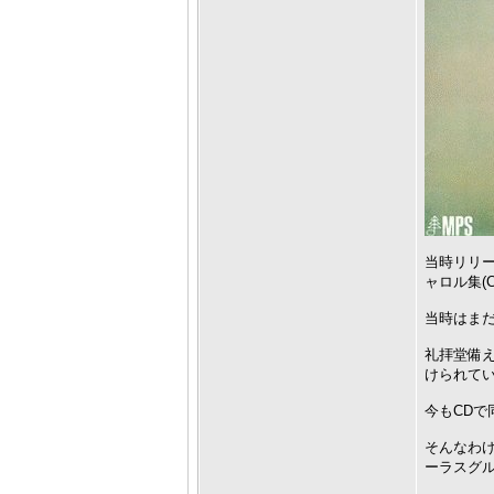
当時リリー
ャロル集(Ch
当時はまだ
礼拝堂備
けられて
今もCD
そんなわ
ーラスグ