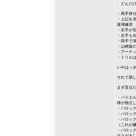
どんだけ
・両手併
・上記を
連弾練習
・右手が
・左手も
・両手で
・山崎版
・アーテ
・トリル
いやはっ
それで易
まず盲点
・バイエ
律が独立
・バロック
・バロッ
・バロッ
（これが
・バロッ
ほうがま