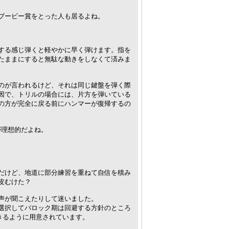
ブービー賞をとった人も居るよね。
する感じ弾くと軽やかに早く弾けます。指を
たままにすると無駄な動きをしなくて済みま
のが言われるけど、それは同じ鍵盤を弾く際
因で、トリルの場合には、片方を弾いている
の方が完全に戻る前にハンマーが復帰するの
が理想的だよね。
だけど、地道に部分練習を重ねて自信を積み
皮むけた？
声が聞こえたりして迷いました。
選択してバロック期は回避する方針のところ
きるように用意されています。