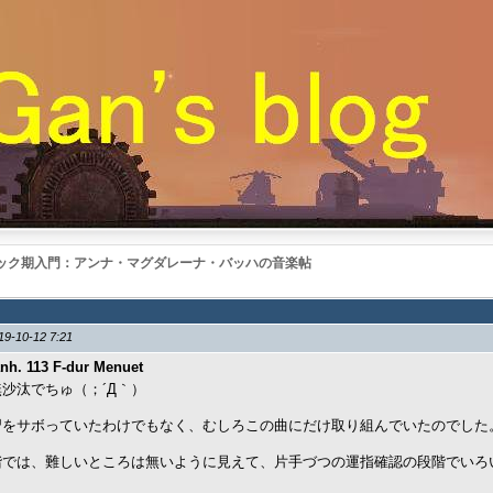
ック期入門：アンナ・マグダレーナ・バッハの音楽帖
19-10-12 7:21
nh. 113 F-dur Menuet
沙汰でちゅ（；´Д｀）
習をサボっていたわけでもなく、むしろこの曲にだけ取り組んでいたのでした
階では、難しいところは無いように見えて、片手づつの運指確認の段階でいろ