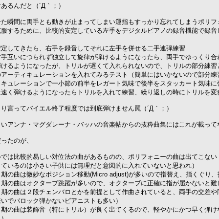
あるんだと（´Д｀；）
せた瞬間に両手とも動きが止まってしまい運指もすっかり忘れてしまうポリフォ
克服するために、比較的安定している左手をデジタルピアノの録音機能で録音
安定してきたら、右手を録音してそれに左手を併せる二手連弾練習
右手互いにつられず独立して旋律が弾けるようになったら、両手でゆっくり合
弾けるようになったが、トリルが遅くて入れられないので、トリルの部分練習
のアーティキュレーションを入れてみるテスト（簡単にはいかないので部分練
ィキュレーションで一小節の前半をレガート気味で後半をスタッカート気味に
は速く弾けるようになったらトリルを入れて練習、繰り返しの時にトリルを変
きり言ってバイエル終了程度では到底弾けません罠（´Д｀；）
しいアンナ・マグダレーナ・バッハの音楽帖からの抜粋曲集にはこれが載って
だったのが、
ルでは比較的易しい対位法の曲があるものの、ポリフォニーの曲は出てこない
しているのは小さい子供には無理だと意図的に入れていないと思われ）
期の曲は微妙なポジション移動(Micro adjust)が多いので指替え、指くぐり
ク期の曲はオクターブ跳躍が多いので、オクターブに正確に指が届かないと難
ク期の曲は２段チェンバロとかを前提として作曲されていると、両手の交差や
嫌いでバロック弾かないピアニストも多い）
ク期の曲は装飾音（特にトリル）が良く出てくるので、軽やかにかつ早く弾け
し）