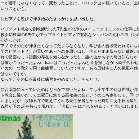
ニーが苦手じゃなくなって、変わったことは、バロック曲を聴いていると、上
ということかも。
頃にピアノを遊びで弾き始めたきっかけを思い出した。
たバプテスト教会で副牧師だったT先生が北米のメイヨークリニックの仕事に
教会幼稚園のK先生がアップライトピアノで有名なショパンの別れの曲（Op1
のがきっかけ。
ピアノでその曲が弾きたくなってたまらなくなり、学び舎の普段使われていな
してスピネット？）が置いてあったのを思い出し、沈んだまま戻らない鍵盤が
それで譜面なし（譜面の存在を知らなかったし、誰の曲かもその時は知らなか
は確かこうだったよね、bassはこうだったよねと音を探しながら両手合わ
にバカの一つ覚えで同じ曲練習していたのですが、ある日背中に人の気配を感
ではないですか。
くなって、その日を最後に練習をやめました。そんだけ。
頃に合唱部に入っていたのはどっかで書いたよね。でも小学生の時は声域が同
スト教会に通いだして土曜日に集まる高校生の会というのにも参加して、同じ
ていましたが、牧師不在で教えてくれる先生が居なかった時期にある日同級生
.W君が下のLPを持って現れて、「今日からはこれをやるよ」と言い出しまし