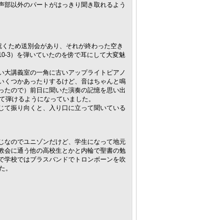
声部以外のパートがはっきり聞き取れるよう
就くため送別会があり、それが終わった空き
0-3）を弾いていたのを傍で耳にして大変魅
い大講義室の一角に古いアップライトピアノ
いくつかあったりするけど、音はちゃんと鳴
ったので）前日に聞いた演奏の記憶を思い出
せて弾けるようになっていました。
じて振り向くと、入り口に立って聞いている
じなのでユニゾンだけど、学生になって地元
教会に通う他の高校生とかと内輪で聖書の勉
で学校ではブラスバンドでトロンボーンを吹
た。