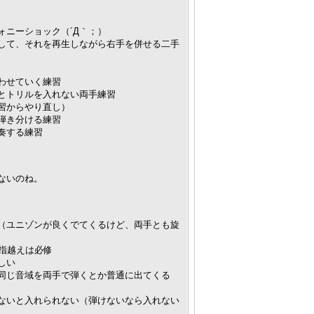
ニーショック（´Д｀；）
して、それを再生しながら右手を併せる二手
わせていく練習
とトリルを入れない両手練習
習からやり直し）
弾き分ける練習
奏する練習
ないのね。
（ユニゾンが良くでてくるけど、両手とも旋
、指越えは必修
しい
同じ音域を両手で弾くとか普通に出てくる
ないと入れられない（弾けないなら入れない