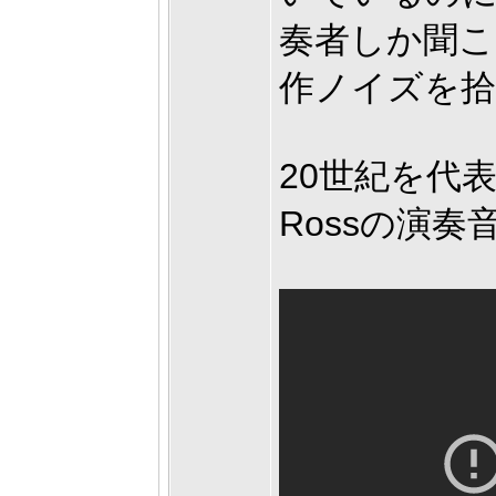
奏者しか聞
作ノイズを
20世紀を代表
Rossの演