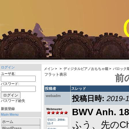
ログイン
メイン
>
>
ディジタルピアノおもちゃ箱
>
バロック
ユーザ名:
フラット表示
前
パスワード:
投稿者
スレッド
webadm
投稿日時:
2019-1
パスワード紛失
新規登録
BWV Anh. 18
Webmaster
Main Menu
登録日:
2004-
ホーム
ふう、先のChri
11-7
WordPress