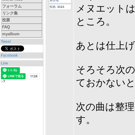
居住地:
メヌエット
フォーラム
投稿:
3121
リンク集
ところ。
投票
FAQ
myalbum
Tweet
あとは仕上
Facebook
Line
そろそろ次
ておかない
:-?
次の曲は整理
す。