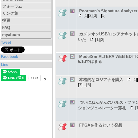
フォーラム
Poorman's Signature Analyzer
リンク集
[
1
][
2
][
3
]...[
5
]
投票
FAQ
カメレオンUSB/ロジアナキット
myalbum
いた
[
1
][
2
]
Tweet
ModelSm ALTERA WEB EDITI
Facebook
6.1dではまる
Line
本格的なロジアナを購入
[
1
]
:-?
[
3
]...[
5
]
ついにねんがんのパルス・ファ
ションジェネレーター落札
[
FPGAを作るという発想