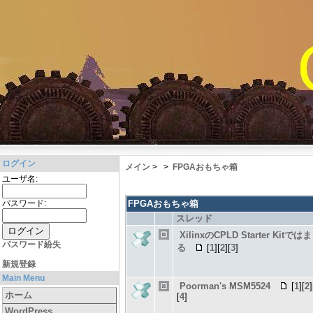
ログイン
メイン
>
>
FPGAおもちゃ箱
ユーザ名:
パスワード:
FPGAおもちゃ箱
スレッド
XilinxのCPLD Starter Kitではま
パスワード紛失
る
[
1
][
2
][
3
]
新規登録
Main Menu
Poorman's MSM5524
[
1
][
2
]
ホーム
[
4
]
WordPress