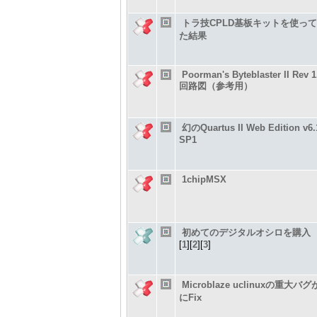
トラ技CPLD基板キットを使っ
た結果
Poorman's Byteblaster II Rev 1
回路図（参考用）
幻のQuartus II Web Edition v6.
SP1
1chipMSX
初めてのデジタルオシロを購入
[
1
][
2
][
3
]
Microblaze uclinuxの重大バ
にFix