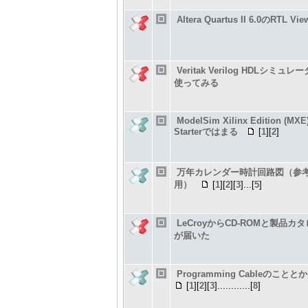
Altera Quartus II 6.0のRTL Vie
Veritak Verilog HDLシミュレ
使ってみる
ModelSim Xilinx Edition (MXE
Starterではまる
[
1
][
2
]
万年カレンダー時計回路図（参
用）
[
1
][
2
][
3
]...[
5
]
LeCroyからCD-ROMと製品カ
が届いた
Programming Cableのこととか
[
1
][
2
][
3
]............[
8
]