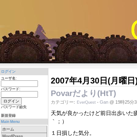
ログイン
2007年4月30日(月曜日
ユーザ名:
パスワード:
Povarだより(HtT)
カテゴリー:
-
Gan
@ 19時25分
EverQuest
パスワード紛失
天気が良かったけど前日出歩いた疲
新規登録
｀；）
Main Menu
ホーム
１日損した気分。
WordPress