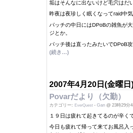
垢はそんなに出ないけど毛穴はだ
昨夜は夜珍しく眠くなってraid
パッチの中日にはDPoBの雑魚が
ジとか。
パッチ後は直ったみたいでDPoB
(続き…)
2007年4月20日(金曜日
Povarだより（欠勤）
カテゴリー:
-
Gan
@ 23時29分
EverQuest
１９日は疲れて起きてるのが辛くてrai
今日も疲れて帰って来てお風呂入っ