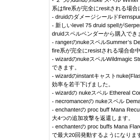
系はfire系が完全にresitされ
- druidのダメージシールドFerns
- 新しいlevel 75 druid spellがS
druidスペルベンダーから購入できますが
- rangerのnukeスペルSumme
fire系が完全にresistされる場
- wizardのnukeスペルWildmagic S
できます。
- wizardのinstantキャストnuke(Flashf
効率を若干下げました。
- wizardの nukeスペル Etherea
- necromancerの nukeスペル D
- enchanterの proc buff M
大4つの追加攻撃を返還します。
- enchanterの proc buffs Man
で最大20回発動するようになりま