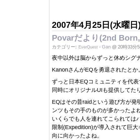
2007年4月25日(水曜日
Povarだより(2nd Born, 
カテゴリー:
-
Gan
@ 20時33分
EverQuest
夜中以外は脳からずっと休めシグナルが
KanonさんがEQを勇退されたと
ずっと日本EQコミュニティを代表するr
同時にオリジナルUIも提供してた
EQはその昔raidという遊び方
ンツもその手のものが多かったよ
いくらでも人を連れてこられては
限制(Expedition)が導入さ
向に向かったよね。