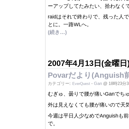
ーアップしてたみたい、拾わなく
raidはそれで終わりで、残った人でAk
とに。一路WLへ。
(続き…)
2007年4月13日(金曜日
Povarだより(Anguish前
カテゴリー:
-
Gan
@ 18時23分
EverQuest
むぎゅ、曇りで腰が痛いGanでちゅ
外は見えなくても腰が痛いので天
今週は平日人少なめでAnguishも前半
で。