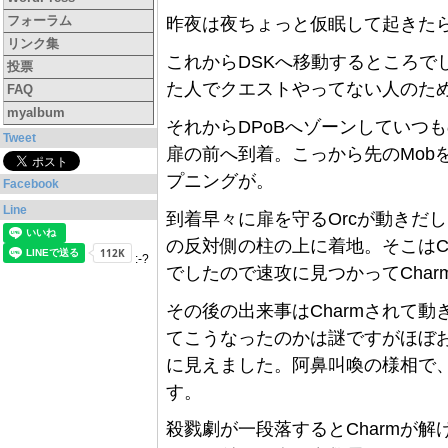
フォーラム
昨夜は夜ちょっと仮眠して起きたら1
リンク集
これからDSKへ移動するところでし
投票
た人でクエストやってない人のた
FAQ
myalbum
それからDPoBへゾーンしていつ
Tweet
扉の前へ到着。こっから先のMob
プニングが。
Facebook
Line
到着早々に扉を守るOrcが動きだ
の反対側の柱の上に着地。そこはCha
:-?
でしたので速攻に見つかってCha
その後の出来事はCharmされて動
てこうなったのかは謎ですがほぼお
に見えました。阿鼻叫喚の様相で
す。
殺戮劇が一段落するとCharmが解