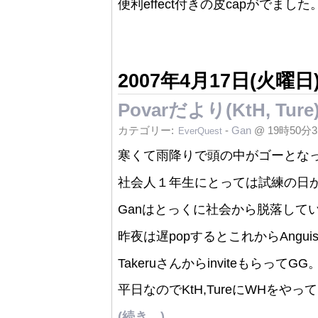
便利effect付きの皮capがでました
2007年4月17日(火曜日
Povarだより(KtH, Ture
カテゴリー:
-
Gan
@ 19時50分
EverQuest
寒くて雨降りで頭の中がゴーとなって死
社会人１年生にとっては試練の日
Ganはとっくに社会から脱落して
昨夜は遅popするとこれからAngu
TakeruさんからinviteもらってGG
平日なのでKtH,TureにWHをやっ
(続き…)