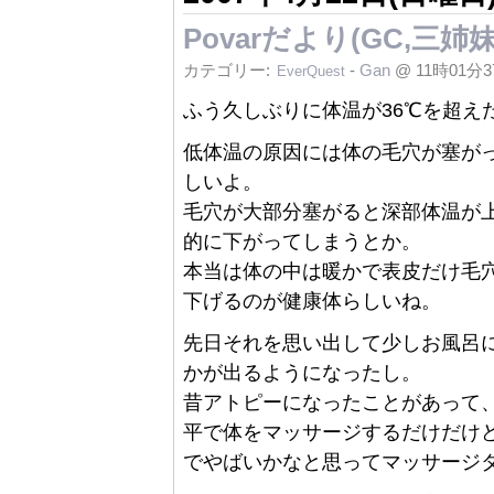
Povarだより(GC,三姉妹,
カテゴリー:
-
Gan
@ 11時01分
EverQuest
ふう久しぶりに体温が36℃を超えた
低体温の原因には体の毛穴が塞が
しいよ。
毛穴が大部分塞がると深部体温が
的に下がってしまうとか。
本当は体の中は暖かで表皮だけ毛
下げるのが健康体らしいね。
先日それを思い出して少しお風呂
かが出るようになったし。
昔アトピーになったことがあって
平で体をマッサージするだけだけ
でやばいかなと思ってマッサージ