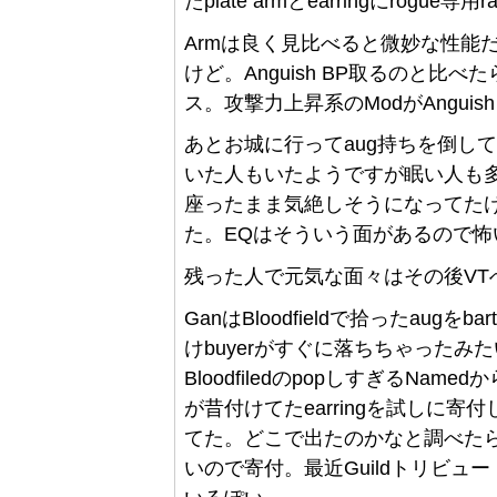
たplate armとearringにrogue専
Armは良く見比べると微妙な性能だ
けど。Anguish BP取るのと
ス。攻撃力上昇系のModがAnguis
あとお城に行ってaug持ちを倒して
いた人もいたようですが眠い人も多い
座ったまま気絶しそうになってた
た。EQはそういう面があるので怖
残った人で元気な面々はその後VT
GanはBloodfieldで拾ったaugを
けbuyerがすぐに落ちちゃった
BloodfiledのpopしすぎるNam
が昔付けてたearringを試しに
てた。どこで出たのかなと調べたら
いので寄付。最近Guildトリビ