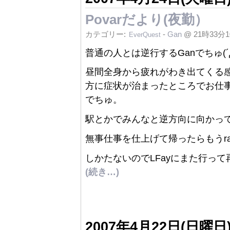
Povarだより(夜勤）
カテゴリー:
-
Gan
@ 21時33分
EverQuest
普通の人とは逆行するGanでちゅ(´д`
昼間全身から疲れがわき出てくる
方に症状が治まったところでお仕
でちゅ。
駅とかでみんなと逆方向に向かって
無事仕事を仕上げて帰ったらもうrai
しかたないのでLFayにまた行って
(続き…)
2007年4月22日(日曜日