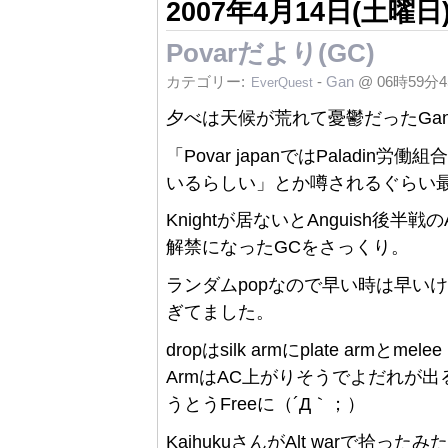
2007年4月14日(土曜日
Povarだより(GC)
カテゴリー:
-
Gan
@ 06時59分
EverQuest
夕べは天候が荒れて憂鬱だったGanでち
「Povar japanではPalad
いるらしい」とか噂されるぐらい最近
Knightが居ないとAnguish後
解禁になったGCをさっくり。
ランダムpopなので早い時は早い
ぎてました。
dropはsilk armにplate armと
ArmはAC上がりそうでよだれが出る
うとうFreeに（´Д｀；）
KaihukuさんがAlt warで拾