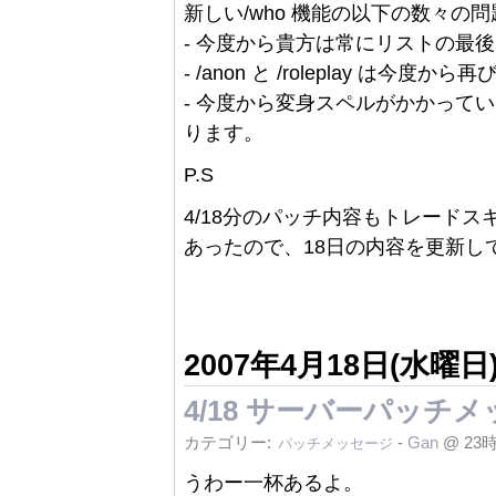
新しい/who 機能の以下の数々の
- 今度から貴方は常にリストの最
- /anon と /roleplay は今
- 今度から変身スペルがかかって
ります。
P.S
4/18分のパッチ内容もトレード
あったので、18日の内容を更新し
2007年4月18日(水曜日
4/18 サーバーパッチ
カテゴリー:
-
Gan
@ 23
パッチメッセージ
うわー一杯あるよ。