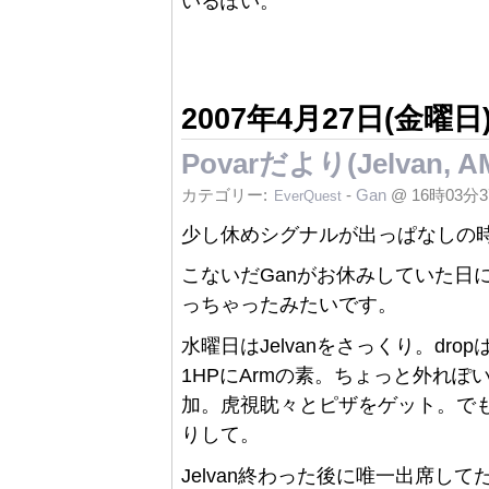
いるぽい。
2007年4月27日(金曜日
Povarだより(Jelvan, A
カテゴリー:
-
Gan
@ 16時03分
EverQuest
少し休めシグナルが出っぱなしの時
こないだGanがお休みしていた日にAn
っちゃったみたいです。
水曜日はJelvanをさっくり。drop
1HPにArmの素。ちょっと外れぽい。こ
加。虎視眈々とピザをゲット。でもTake
りして。
Jelvan終わった後に唯一出席してた