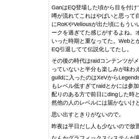
GanはEQ登場した頃から目を付
噂が流れてこれはやばいと思って
にRoKやVeliousが出た頃に
ークを過ぎてた感じがするよね。
いった時期と重なってた。Webと
EQ引退してて伝説化してたし。
その後の時代はraidコンテンツ
っていないと半分も楽しみが味わえ
guildに入ったのはXeVからLegen
もレベル低すぎてraidとかには参
配りのある方で前日にdingした
然他の人のレベルには届かないけ
思い出すときりがないので。
昨夜は平日だし人も少ないので放置されて
なんかグラフィックスシステムが