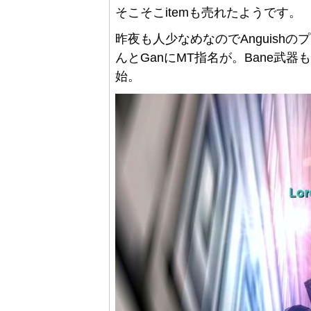
そこそこitemも売れたようです。
昨夜も人少なめなのでAnguishのプチ
んとGanにMT指名が。Bane武
始。