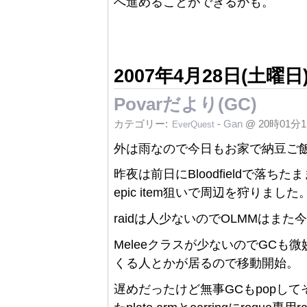
へ進めることができるかも。
2007年4月28日(土曜日
Povarだより(GC)
カテゴリー:
-
Gan
@ 20時01分
EverQuest
外は雨なので今日もお家で納豆ご飯なG
昨夜は前日にBloodfieldで落ちた
epic item狙いで周辺を狩りまし
raidは人少ないのでOLMMはまた
Meleeクラスが少ないのでGCも
くる人とかが居るので移動開始。
遅めだったけど無事GCもpopして