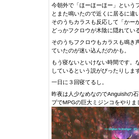
今朝外で「ほーほーほー」という
とまた鳴いたので近くに居るに違
そのうちカラスも反応して「かー
どっかフクロウが木陰に隠れてい
そのうちフクロウもカラスも鳴き
ていたのが迷い込んだのかも。
もう寝ないといけない時間です。なん
しているという説がぴったりします。
一日に３回寝てるし。
昨夜は人少なめなのでAnguishの石拾い
プでMPGの巨大ミジンコをやりま