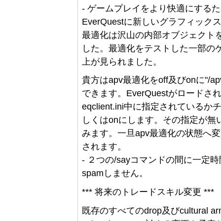
- ゲームプレイをより快適にする
EverQuestに新しいグラフィックス最
最適化は沢山の内部オブジェクト
した。最適化をテストした一部のケ
上が見られました。
貴方はapv最適化をoff及びonに"/ap
できます。EverQuestがロードされた
eqclient.ini中に指定されているか
しくはonにします。その指定が無い場合
みます。一旦apv最適化の状態へ変更を
されます。
- ２つの/sayコマンドの間に一
spamしません。
*** 将来のトレードスキル変更 ***
既存のすべてのdrop及びcultural