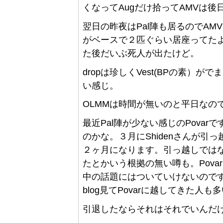
くなってAugだけ拾ってAMVは後
翌日の昨夜はPal陣も居るのでAMVを
がベースで２匹ぐらい居座ってた
た後だいぶ死人が出たけど。
dropは珍しくVest(BPの素）
い感じ。
OLMMは時間が無いのと平日なの
最近Pal陣が少ない感じのPova
のかな。３月にShidenさんが
２ヶ月になります。引っ越しでは
たとかいう根拠の無い噂も。Pov
中の話題にはついていけないのです
blog見てPovarに越してきた人
引退したならそれはそれでいんだ