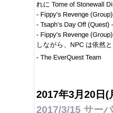
れに Tome of Stonewal
- Fippy’s Reveng
- Tsaph’s Day Of
- Fippy’s Revenge (
しながら、NPC は依然
- The EverQuest Team
2017年3月20日
2017/3/15 