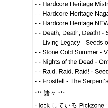
- - Hardcore Heritage Mist
- - Hardcore Heritage Naga
- - Hardcore Heritage NEW
- - Death, Death, Death! - 
- - Living Legacy - Seeds o
- - Stone Cold Summer - Vei
- - Nights of the Dead - O
- - Raid, Raid, Raid! - See
- - Frostfell - The Serpent’
*** 諸々 ***
- lock している Pi