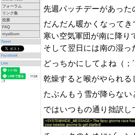
フォーラム
先週パッチデーがあった
リンク集
投票
だんだん暖かくなってき
FAQ
寒い空気軍団が南に降り
myalbum
Tweet
そして翌日には南の湿っ
Facebook
どっちかにしてよね（；´
Line
乾燥すると喉がやられる
:-?
たぶんもう雪が降らない
ではいつもの通り拙訳し