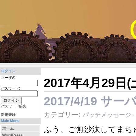
ログイン
ユーザ名:
2017年4月29日
パスワード:
2017/4/19 
パスワード紛失
カテゴリー:
パッチメッセージ
新規登録
Main Menu
ふう、ご無沙汰してまち
ホーム
WordPress