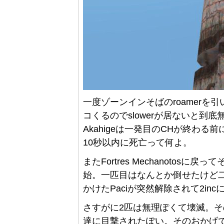
一度ゾーンインそばのroamerを引
コくるのでslowerが居ないと到底無
Akahigeは一発目のCHが終わる
10秒以内に死亡って何よ。
またFortres Mechanotos
始。一匹目はなんとか倒せたけど二匹目
かけたPaciが突然解除されて2inc
さすがに2匹は無理ぽくて壊滅。その
達に目撃されたぽい。そのおかげで