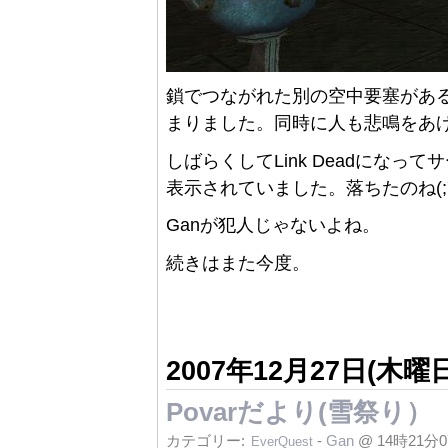
鎖でつながれた別の空中要塞があ
まりました。同時に人も悲鳴をあ
しばらくしてLink Deadになって
表示されていました。落ちたのね(;´Д
Ganが犯人じゃないよね。
続きはまた今度。
2007年12月27日(木曜日
Povarだより(雪祭り）
カテゴリー:
-
Gan
@ 14時21分
EverQuest