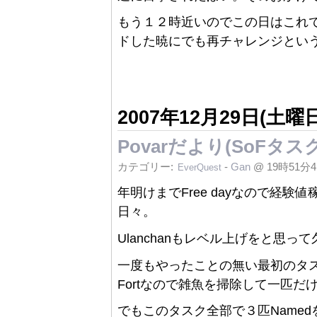
もう１２時近いのでこの日はこれ
ドした暁にでも再チャレンジとい
2007年12月29日(土曜日
Povarだより(SoFタ
カテゴリー:
-
Gan
@ 19時51分
EverQuest
年明けまでFree dayなので経
日々。
Ulanchanもレベル上げをと思っ
一度もやったことの無い最初のタス
Fortなので雑魚を掃除して一匹だけpul
でもこのタスク全部で３匹Named