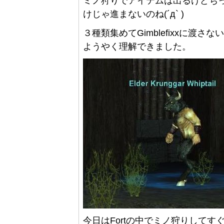
ミノ狩りでアイテムは出るけどち
けじゃ進まないのね(´д` )
３種類集めてGimblefixxに渡
ようやく理解できました。
今日はFortの中でミノ狩りしてす