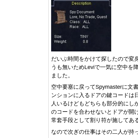
だいぶ時間をかけて探したので変
うも無いためLeviで一気に空中
ました。
空中要塞に戻ってSpymasterに文
ンションに入るドアの鍵コードは
人いるけどもどちらも部分的にし
のコードを合わせないとドアが開
常套手段として割り符が施してあ
なので次ぎの仕事はその二人が持