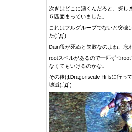
次ぎはどこに湧くんだろと、探しまく
５匹固まっていました。
これはフルグループでないと突破は
た(;´Д`)
Dain役が死ぬと失敗なのよね。忘
rootスペルがあるので一匹ずつr
なくてもいけるのかな。
その後はDragonscale Hil
壊滅(;´Д`)