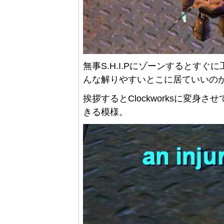
無事S.H.I.Pにゾーンするとす
んな解りやすいとこに居ていいの
挨拶するとClockworksに変
きる模様。