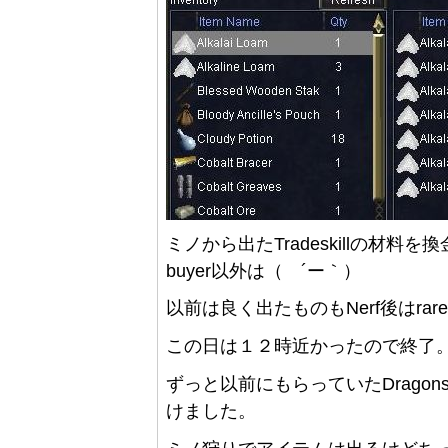
ミノから出たTradeskillの材料
buyer以外は（ ´ー｀）
以前は良く出たものもNerf後はra
この日は１２時近かったので終了
ずっと以前にもらっていたDragonscal
けました。