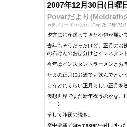
2007年12月30日(日曜日
Povarだより(Meld
カテゴリー:
-
Gan
@ 13時17分
EverQuest
夕方に姉が送ってきた小包が届い
去年もそうだったけど、正月のお
の石けんのお裾分けとインスタン
今年はインスタントラーメンとお年
たまの正月にお酒でも飲んでとい
もうどれくらい正月らしい正月を
仮想世界でまた新年祝うのかな。世
｀ ）
そして昨夜の続き。
空中要塞でSpymasterを探し回