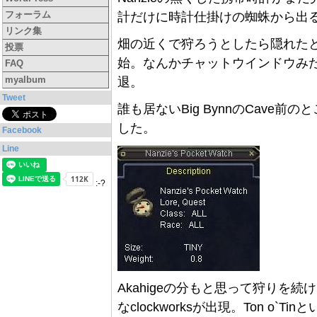
フォーラム
計だけに時計仕掛けの蜘蛛から出
リンク集
畑の近くで狩ろうとしたら隠れたと
投票
始。なんかチャットウインドウみ
FAQ
myalbum
退。
Tweet
誰も居ないBig BynnのCave
した。
Facebook
Line
:-?
Akahigeの分もと思って狩りを
なclockworksが出現。Ton o`Ti