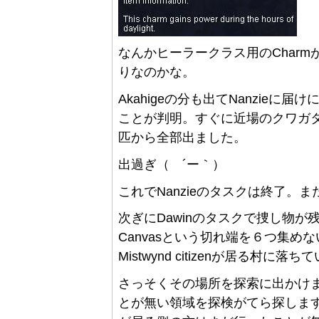
なんかヒーラークラス用のChar
りなのかな。
Akahigeの分も出てNanzieに
ことが判明。すぐに近場のクワガ
匹から全部出ました。
出過ぎ（ ´ー｀）
これでNanzieのタスクは終了。
次ぎにDawinのタスクで捜し物が残っていま
Canvasという切れ端を６つ集
Mistwynd citizenが居る村に落
さっそくその場所を探索に出かけ
とが無い領域を探検がてら探します