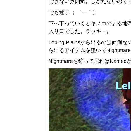
できない雰囲気。しかたないので
でも迷子（ ´ー｀）
下へ下っていくとキノコの居る地
入り口でした。ラッキー。
Loping Plainsから出るのは面倒
ら出るアイテムを狙いでNightm
Nightmareを狩って居ればNam