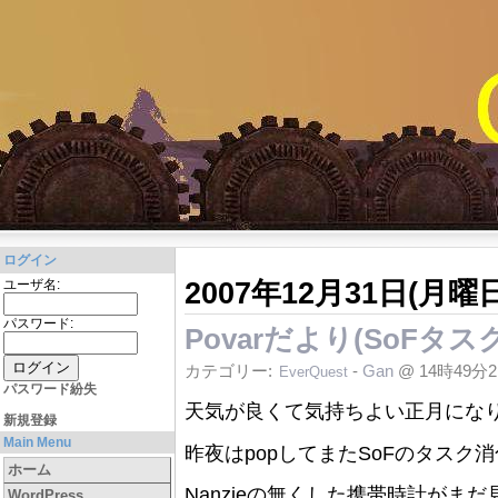
ログイン
2007年12月31日(月曜日
ユーザ名:
パスワード:
Povarだより(SoFタ
カテゴリー:
-
Gan
@ 14時49分
EverQuest
パスワード紛失
天気が良くて気持ちよい正月になり
新規登録
Main Menu
昨夜はpopしてまたSoFのタスク
ホーム
Nanzieの無くした携帯時計が
WordPress