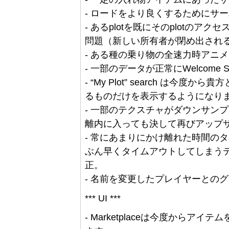
- ロードをより良くするためにサ
- あるplotを既にそのplotの
問題（新しい所有者が閉め出され
- ある種の乗り物の全速力時アニ
- 一部のデータが正常にWelcome
- “My Plot” search は
るものだけを表示するようになり
- 一部のテクスチャがダウンサン
離内に入っても決して再びアップ
- 常にあまりにかけ離れた時間の
ぶん早くタイムアウトしてしまう
正。
- 名前を変更したプレイヤーとの
*** UI ***
- Marketplaceは今度からアイ