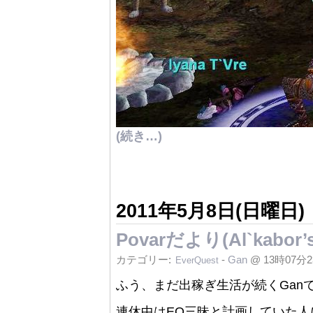
(続き…)
2011年5月8日(日曜日)
Povarだより(Al`kabor’
カテゴリー:
-
Gan
@ 13時07分
EverQuest
ふう、まだ出稼ぎ生活が続くGanで
連休中はEQ三昧と計画していた人