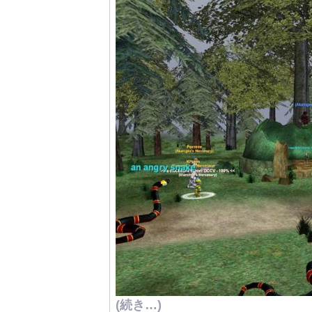
(続き…)