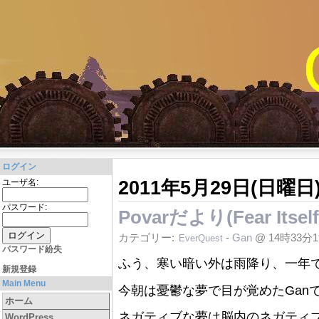
ログイン
2011年5月29日(日曜日
ユーザ名:
パスワード:
Povarだより(Fear Itse
カテゴリー:
-
Gan
@ 14時33分
EverQuest
パスワード紛失
ふう、寒い暗い外は雨降り、一年
新規登録
Main Menu
今朝は憂鬱な夢で目が覚めたGanで
ホーム
ネガティブな夢は脳内のネガティ
WordPress