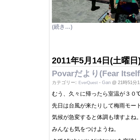
(続き…)
2011年5月14日(土曜日
Povarだより(Fear Its
カテゴリー:
-
Gan
@ 21時51分
EverQuest
むう、久々に帰ったら室温が３０℃
先日は台風が来たりして梅雨モー
気候が急変すると体調も壊すよね
みんなも気をつけようね。