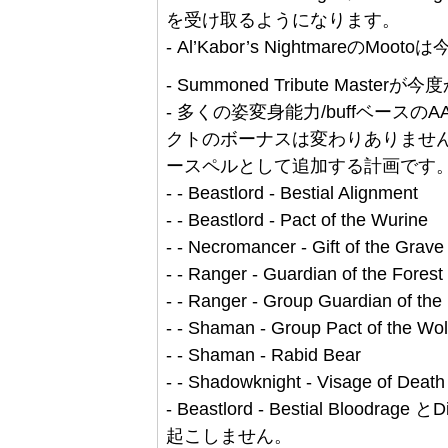
を受け取るようになります。
- Al’Kabor’s Nightmare
- Summoned Tribute Ma
- 多くの姿変身能力/buffベース
クトのボーナスは変わりありませ
ースペルとして追加する計画です。
- - Beastlord - Bestial Alignment
- - Beastlord - Pact of the Wurine
- - Necromancer - Gift of the Grave
- - Ranger - Guardian of the Forest
- - Ranger - Group Guardian of the
- - Shaman - Group Pact of the Wol
- - Shaman - Rabid Bear
- - Shadowknight - Visage of Death
- Beastlord - Bestial Bloodr
起こしません。