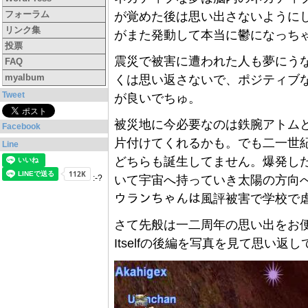
フォーラム
が覚めた後は思い出さないように
リンク集
がまた発動して本当に鬱になっち
投票
震災で被害に遭われた人も夢にう
FAQ
myalbum
くは思い返さないで、ポジティブ
Tweet
が良いでちゅ。
被災地に今必要なのは鉄腕アトムと
Facebook
片付けてくれるかも。でも二一世
Line
どちらも誕生してません。爆発し
いて宇宙へ持っていき太陽の方向へﾎﾟｲｯ(
:-?
ウランちゃんは風評被害で学校で
さて先般は一二周年の思い出をお便
Itselfの後編を写真を見て思い返