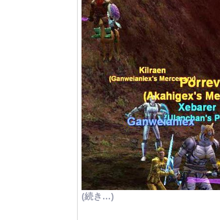
(続き…)