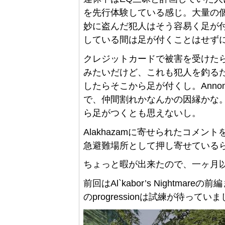
を先行体験している感じ。大量の
妙に盗んだ犯人はそう容易く足が付
している間は足が付くことはせず
クレジットカードで被害を受けた
みたいだけど、これも犯人を釣る
したらそこから足が付くし。Anno
で、仲間割れかなんかの因縁かな
ら足がつくとも思えないし。
Alakhazamに寄せられたコメ
急避難場所として押し寄せているらしい
ちょっと暇が出来たので、一ヶ月
前回はAl`kabor’s Nightm
のprogressionは試練が待って