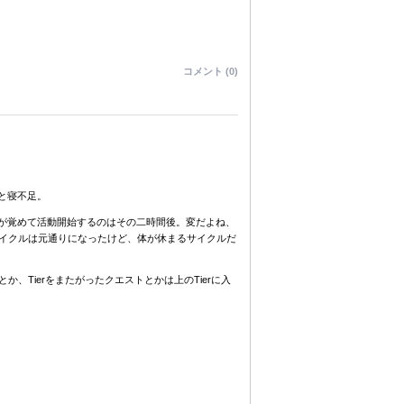
コメント (0)
と寝不足。
目が覚めて活動開始するのはその二時間後。変だよね、
イクルは元通りになったけど、体が休まるサイクルだ
とか、Tierをまたがったクエストとかは上のTierに入