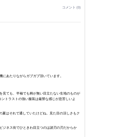
コメント (0)
機にあたりながらガブガブ頂いています。
を見ても、半袖でも柄が無い目立たない生地のものが
コントラストの強い服装は厳禁な感じが息苦しいよ
年の夏はそれで通していたけどね。見た目の涼しさもク
ビジネス街でひときわ目立つのは諸刃の刃だからか