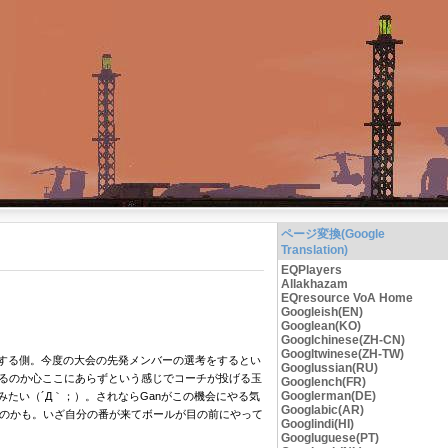
ページ変換(Google
Translation)
EQPlayers
Allakhazam
EQresource VoA Home
Googleish(EN)
Googlean(KO)
Googlchinese(ZH-CN)
Googltwinese(ZH-TW)
援する側。今度の大会の先発メンバーの選考をするとい
Googlussian(RU)
るのか心ここにあらずという感じでコーチが投げる玉
Googlench(FR)
Googlerman(DE)
たい（´Д｀；）。されならGanがこの機会にやる気
Googlabic(AR)
むのかも。いざ自分の番が来てボールが目の前にやって
Googlindi(HI)
Googluguese(PT)