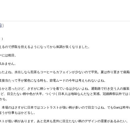
後編）
；）
えるので摂取を控えるようになってから体調が良くなりました。
ーには粗目。
飲みません。
ったよね。水出しなら煎茶もコーヒーもカフェインが少ないので平気。夏は作り置きで扇風
直接当たって手が紫色になる時も。節電ムードの今年は考えられないよね。
うかと思ったけど、さすがに柄シャツを着ているは少ないよね。通勤路で行き交う人の服装
けど、目立たない柄や色が大半。つくづく日本人は地味なんだなと実感。冠婚葬祭以外では
のかも。
、本場のはさすがに日本ではコントラストが強い柄が多いので目立つよね。でもGanは昨
ほうが仕事もはかどるし。
ストが低い柄があります。あと北米も意外に目立たない柄のデザインの需要があるみたい。