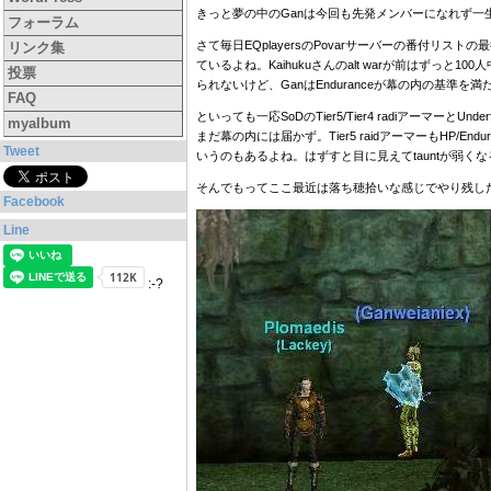
きっと夢の中のGanは今回も先発メンバーになれず
フォーラム
さて毎日EQplayersのPovarサーバーの番付
リンク集
ているよね。Kaihukuさんのalt warが前はずっ
投票
られないけど、GanはEnduranceが幕の内の基
FAQ
といっても一応SoDのTier5/Tier4 radiアーマーとU
myalbum
まだ幕の内には届かず。Tier5 raidアーマーもHP
Tweet
いうのもあるよね。はずすと目に見えてtauntが弱く
そんでもってここ最近は落ち穂拾いな感じでやり残したHo
Facebook
Line
:-?