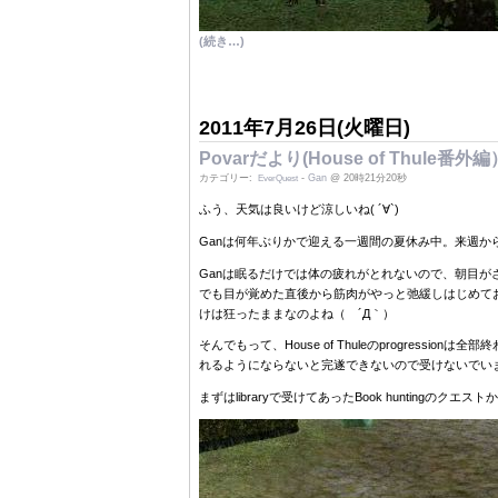
(続き…)
2011年7月26日(火曜日)
Povarだより(House of Thule番外編
カテゴリー:
-
Gan
@ 20時21分20秒
EverQuest
ふう、天気は良いけど涼しいね( ´∀`)
Ganは何年ぶりかで迎える一週間の夏休み中。来週
Ganは眠るだけでは体の疲れがとれないので、朝目
でも目が覚めた直後から筋肉がやっと弛緩しはじめて
けは狂ったままなのよね（ ´Д｀）
そんでもって、House of Thuleのprogres
れるようにならないと完遂できないので受けないでい
まずはlibraryで受けてあったBook hunting