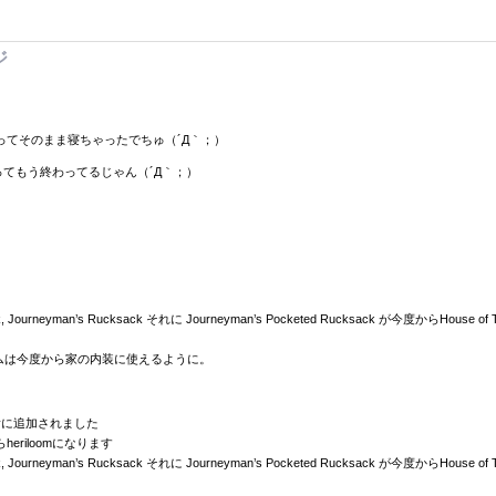
ジ
てそのまま寝ちゃったでちゅ（´Д｀；）
ね。ってもう終わってるじゃん（´Д｀；）
 Rucksack, Journeyman’s Rucksack それに Journeyman’s Pocketed Rucksack が今度か
つアイテムは今度から家の内装に使えるように。
ancyに追加されました
からheriloomになります
 Rucksack, Journeyman’s Rucksack それに Journeyman’s Pocketed Rucksack が今度か