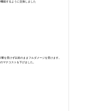
りにアイテムが機能するように交換しました
含む）は影響を受けず以前のままフルダメージを受けます。
Swift Lifedrawのマナコストを下げました。