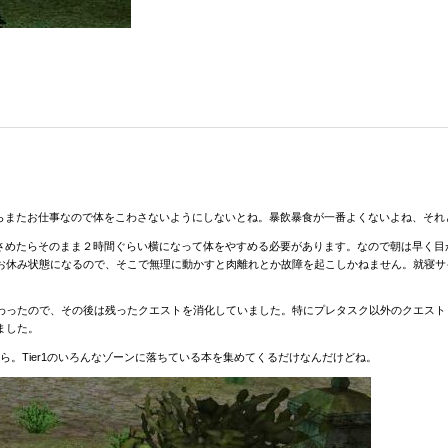
）
からまたお仕事なので体をこわさないようにしないとね。暴飲暴食が一番よくないよね、それ
がさめたらそのまま２時間ぐらい横になって体をやすめる必要があります。なので朝は早く
お休み状態になるので、そこで無理に動かすと肉離れとか故障を起こしかねません。就寝サ
sionは全部終わったので、その後は残ったクエストを消化していました。特にプレタスク以外のクエスト
ました。
のクエストから。Tier1のいろんなゾーンに落ちている本を集めてくるだけなんだけどね。