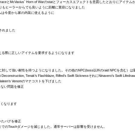
f Divine GraceとMcVaxius` Horn of Warのstatとフォーカスエフェクトを意図したとお
度から幾分以前よりもヒーラーからでも良いように距離に寛容になりました
つアイテムは今度から家の内装に使えるように
が発見されました
anquilityを与える際に正しいアイテムを要求するようになります
初の作用に対して強い耐性を持つようになりました。その他のNPC(boss以外のraid NPCを
s Swift Deconstruction, Tenak’s Flashblaze, Rilfed’s Swift SicknessそれにNinavero’s 
に Undaleen’s Venomのマナコストを下げました
もない問題を修正
とはなくなります
せていたバグを修正
rank 3から15までのTouchダメージを減じました。通常サーバーは影響を受けません。