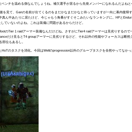
一生ベンチを温める側なんでしょうね。補欠選手が居るから先発メンバーになれるんだよねと
リストの最後を見て、Ganの名前が出てくるのをまだかなまだかなと待っていますが一向に幕内
と100人中真ん中あたりに居たけど、今じゃもう角番がすぐそこみたいなランキングに。HPとEnd
準を満たしていないのよね。これは装備に問題があるからだけど。
nderfootのTier 1 raidアーマー装備なんだけどね。さすがにTier4 raidアーマーは見劣りす
/Enduranceだけ見るとT4 groupアーマーに見劣りするけど、それ以外の性能やフォーカ
なる部位もあるし。
Tのタスクを消化。今回はWellのprogression以外のグループタスクを全然やってなか