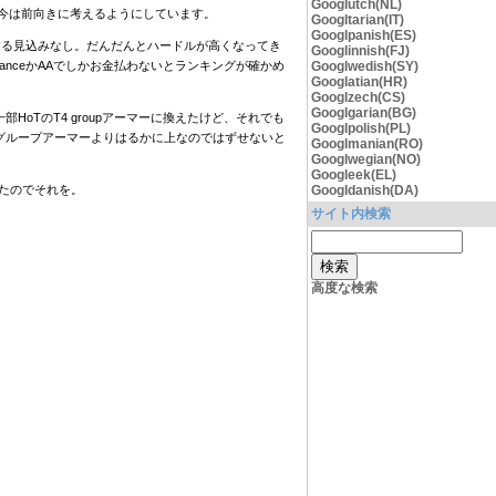
Googlutch(NL)
今は前向きに考えるようにしています。
Googltarian(IT)
Googlpanish(ES)
復帰する見込みなし。だんだんとハードルが高くなってき
Googlinnish(FJ)
Googlwedish(SY)
uranceかAAでしかお金払わないとランキングが確かめ
Googlatian(HR)
Googlzech(CS)
Googlgarian(BG)
るので一部HoTのT4 groupアーマーに換えたけど、それでも
Googlpolish(PL)
スは断然グループアーマーよりはるかに上なのではずせないと
Googlmanian(RO)
Googlwegian(NO)
Googleek(EL)
ったのでそれを。
Googldanish(DA)
サイト内検索
高度な検索