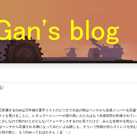
編）
応所属するGanは万年補欠選手リストのビリ欠で大会の時はベンチから先発メンバーを応
ストを受けることに。レギュラーメンバーの背の高い人たちはもう先発切符が約束されてい
と少しなので前のひとがどんなパフォーマンスするのか見てたけど、みんな全然やる気ないみ
たまにはベンチから応援される側になってみたいよね誰しも。そういう性格が自らストレスを生
目の前に。もうGanっておばかさん（´Д｀；）