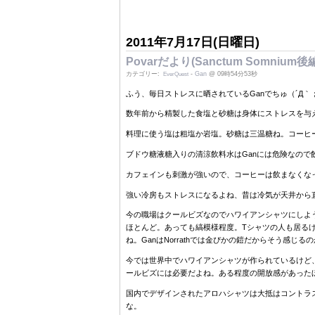
2011年7月17日(日曜日)
Povarだより(Sanctum Somnium
カテゴリー:
-
Gan
@ 09時54分53秒
EverQuest
ふう、毎日ストレスに晒されているGanでちゅ（´Д｀
数年前から精製した食塩と砂糖は身体にストレスを与
料理に使う塩は粗塩か岩塩。砂糖は三温糖ね。コーヒ
ブドウ糖液糖入りの清涼飲料水はGanには危険なので
カフェインも刺激が強いので、コーヒーは飲まなくな
強い冷房もストレスになるよね、昔は冷気が天井から
今の職場はクールビズなのでハワイアンシャツにしよ
ほとんど。あっても縞模様程度。Tシャツの人も居る
ね。GanはNorrathでは金ぴかの鎧だからそう感じる
今では世界中でハワイアンシャツが作られているけど
ールビズには必要だよね。ある程度の開放感があった
国内でデザインされたアロハシャツは大抵はコントラ
な。