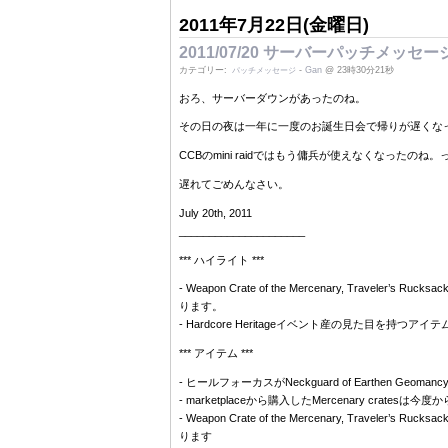
2011年7月22日(金曜日)
2011/07/20 サーバーパッチメッセー
カテゴリー:
-
Gan
@ 23時30分21秒
パッチメッセージ
おろ、サーバーダウンがあったのね。
その日の夜は一年に一度のお誕生日会で帰りが遅くなっ
CCBのmini raidではもう傭兵が使えなくなったの
遅れてごめんなさい。
July 20th, 2011
_____________________
*** ハイライト ***
- Weapon Crate of the Mercenary, Traveler’s
ります。
- Hardcore Heritageイベント産の見た目を持
*** アイテム ***
- ヒールフォーカスがNeckguard of Earthen Geom
- marketplaceから購入したMercenary cratesは今度
- Weapon Crate of the Mercenary, Traveler’s
ります