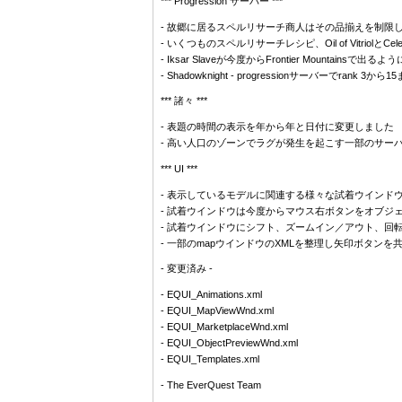
*** Progression サーバー ***
- 故郷に居るスペルリサーチ商人はその品揃えを制限
- いくつものスペルリサーチレシピ、Oil of VitriolとCeles
- Iksar Slaveが今度からFrontier Mountainsで出るよう
- Shadowknight - progressionサーバーで
*** 諸々 ***
- 表題の時間の表示を年から年と日付に変更しました
- 高い人口のゾーンでラグが発生を起こす一部のサー
*** UI ***
- 表示しているモデルに関連する様々な試着ウインド
- 試着ウインドウは今度からマウス右ボタンをオブジ
- 試着ウインドウにシフト、ズームイン／アウト、回
- 一部のmapウインドウのXMLを整理し矢印ボタンを
- 変更済み -
- EQUI_Animations.xml
- EQUI_MapViewWnd.xml
- EQUI_MarketplaceWnd.xml
- EQUI_ObjectPreviewWnd.xml
- EQUI_Templates.xml
- The EverQuest Team