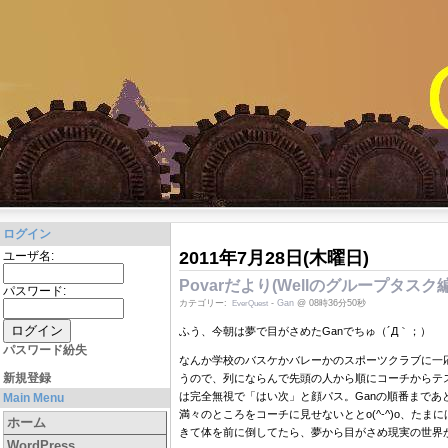
ログイン
2011年7月28日(木曜日)
ユーザ名:
Povarだより(Wellのグループタスク
パスワード:
カテゴリー:
-
Gan
@ 08時36分50秒
EverQuest
ふう、今朝は夢で目がさめたGanでちゅ（´Д｀；）
パスワード紛失
なんか学校のバスケかバレーかのスポーツクラブに一
新規登録
うので、列にならんで先頭の人から順にコーチからテ
は完全無視で「はい次」と顔パス。Ganの順番まであ
Main Menu
満々のところをコーチに見せないととo(^-^)o、
ホーム
きて体を前に倒してたら、夢から目がさめ現実の世界が
WordPress