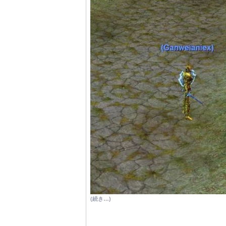
(続き…)