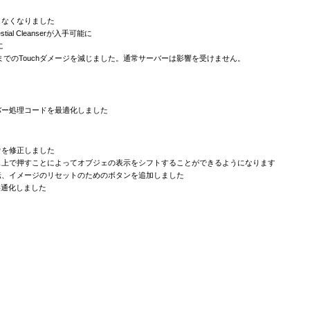
しなくなりました
tial Cleanserが入手可能に
に
rank 3から15までのTouchダメージを減じました。通常サーバーは影響を受けません。
バー処理コードを最適化しました
ウを修正しました
ェ上で押すことによってオブジェの表示をシフトすることができるようになります
転、イメージのリセットのためのボタンを追加しました
共通化しました