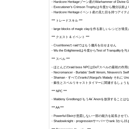
- Hardcore Heritageゾーン産のWarhammer o
- Executioner’s Crimson Trophyは今
- Hardcore Heritageイベント産の見た目を持
*** トレードスキル ***
- large blocks of magic clayを作る新しいレシピ
*** クエスト & イベント ***
- Crushboneの raidではもう傭兵を出せません
- Wu the Enlightenedは今度からTest of Tr
*** スペル ***
- ほとんどのraid boss NPCはDoTスペルの最
- Necromancer - Burlabis’ Swift Venom, Ninavero’
- Shaman - すべてのrankのNargul’s Malady それ
- 蘇生とスペルリキャストタイマーに関連するしょう
*** NPC ***
- Maldeny GredlongがもうAk`Anonを放浪するこ
*** AA ***
- Powerful Elixirが意図しない一部の能力を延長さ
- Shadowknight - progressionサーバーで