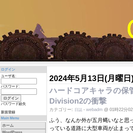
ログイン
2024年5月13日(月曜日
ユーザ名:
パスワード:
ハードコアキャラの保管庫メモ
Division2の衝撃
パスワード紛失
カテゴリー:
-
webadm
@ 01時22分0
日誌
新規登録
Main Menu
ふう、なんか外が五月蝿いなと思
ホーム
っている道路に大型車両が止まっ
WordPress