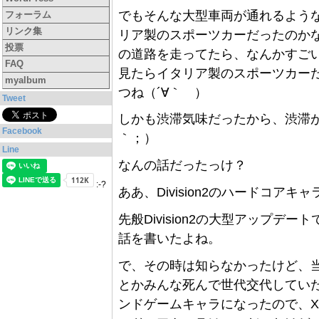
でもそんな大型車両が通れるよう
フォーラム
リンク集
リア製のスポーツカーだったのか
投票
の道路を走ってたら、なんかすご
FAQ
見たらイタリア製のスポーツカー
myalbum
つね（´∀｀ ）
Tweet
しかも渋滞気味だったから、渋滞が
Facebook
｀；）
Line
なんの話だったっけ？
:-?
ああ、Division2のハードコア
先般Division2の大型アップ
話を書いたよね。
で、その時は知らなかったけど、
とかみんな死んで世代交代してい
ンドゲームキャラになったので、X