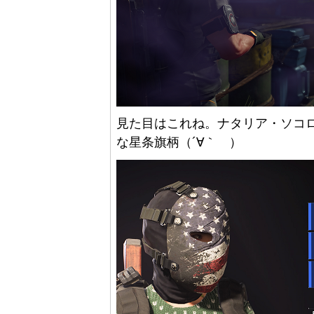
見た目はこれね。ナタリア・ソコ
な星条旗柄（´∀｀ ）