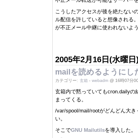
不正メール転送が可能なサーバー
こうしたアクセスが後を絶たないの
ル配信を許していると想像される。
が不正メール中継に使われないよ
2005年2月16日(水曜日
mailを読めるようにし
カテゴリー:
-
webadm
@ 16時07分0
玄箱
玄箱内で黙っていてもcron.dail
まってくる。
/var/spool/mail/rootがどんど
い。
そこで
GNU Mailutils
を導入した。