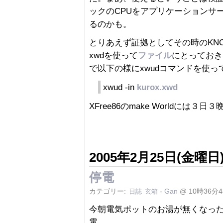
ックのCPUをアプリケーションサ
るのかも。
とりあえず証拠としてその時のKNO
xwdを使って
ファイル
にとっておき
で以下の様にxwudコマンドを使
xwud -in
kurox.xwd
XFree86のmake Worldには
2005年2月25日(金曜日
停電
カテゴリー:
-
Gan
@ 10時36分
日誌
玄箱
今朝電気ポットのお湯が無くなっ
電。