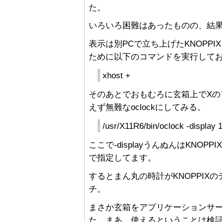
た。
いろいろ困難はあったものの、結
表示は別PCで立ち上げたKNOPPI
ために以下のコマンドを実行して
xhost +
そのあとでおもむろに玄箱上でX
えず無難なoclockにしてみる。
/usr/X11R6/bin/oclock -display 
ここで-displayうんぬんはKNOPP
で指定してます。
するとまん丸の時計がKNOPPIX
チ。
まさか玄箱をアプリケーションサ
た。まあ、使えるということは検