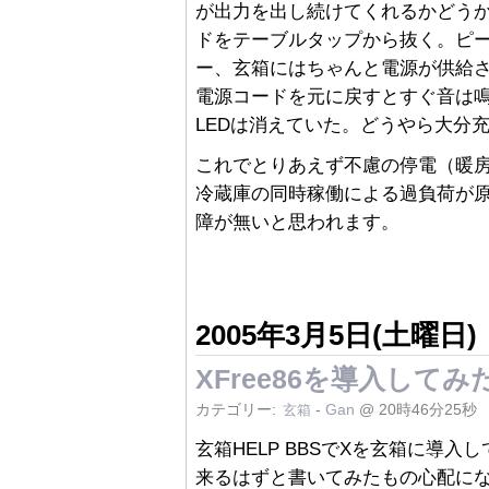
が出力を出し続けてくれるかどう
ドをテーブルタップから抜く。ピー
ー、玄箱にはちゃんと電源が供給
電源コードを元に戻すとすぐ音は
LEDは消えていた。どうやら大分
これでとりあえず不慮の停電（暖
冷蔵庫の同時稼働による過負荷が
障が無いと思われます。
2005年3月5日(土曜日)
XFree86を導入してみ
カテゴリー:
-
Gan
@ 20時46分25秒
玄箱
玄箱HELP BBSでXを玄箱に導
来るはずと書いてみたもの心配になっ