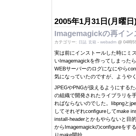
2005年1月31日(月曜日
Imagemagickの再イ
カテゴリー:
-
webadm
@ 04時5
日誌
玄箱
実は前にインストールした時にミス
いImagemagickを作ってしまった
WEBサーバーのログになにやらcon
気になっていたのですが、ようや
JPEGやPNGが扱えるようにするため
の組織で開発されたライブラリを
ればならないのでした。libpngとjpeg
してそれぞれconfigureしてmake inst
install-headerとかもやら
からImagemagickのconfigu
りmake開始。