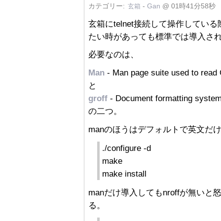
カテゴリー:
-
Gan
@ 01時41分58秒
玄箱
玄箱にtelnet接続して操作して
たい時があっても標準では導入さ
必要なのは、
Man
- Man page suite used to read
と
groff
- Document formatting syste
の二つ。
manのほうはデフォルトで英文だ
./configure -d
make
make install
manだけ導入してもnroffが無いと
る。