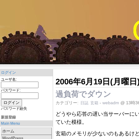
ログイン
2006年6月19日(月曜日
ユーザ名:
パスワード:
過負荷でダウン
カテゴリー:
-
webadm
@ 13時3
日誌
玄箱
パスワード紛失
どうやら応答の遅い当サーバーに
新規登録
ていた模様。
Main Menu
ホーム
玄箱のメモリが少ないのもあるけどス
WordPress