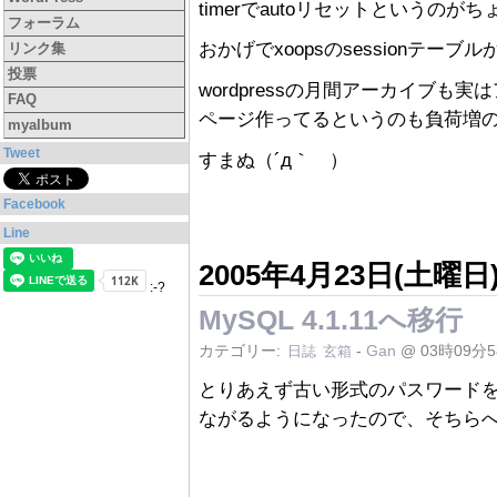
timerでautoリセットというのが
フォーラム
おかげでxoopsのsessionテーブ
リンク集
投票
wordpressの月間アーカイブ
FAQ
ページ作ってるというのも負荷増
myalbum
Tweet
すまぬ（´д｀ ）
Facebook
Line
2005年4月23日(土曜日
:-?
MySQL 4.1.11へ移行
カテゴリー:
-
Gan
@ 03時09分
日誌
玄箱
とりあえず古い形式のパスワードを設定す
ながるようになったので、そちら