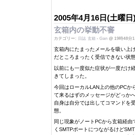
2005年4月16日(土曜日
玄箱内の挙動不審
カテゴリー:
-
Gan
@ 19時48分
日誌
玄箱
玄箱内にたまったメールを吸い上げよ
だところまったく受信できない状
以前にも一度似た症状が一度だけ
きてしまった。
今回はローカルLAN上の他のPCから
て来るはずのメッセージがどっかへ
自身は自分では出してコマンドを
態。
同じ現象がノートPCから玄箱経由で
くSMTPポートにつながるけどS