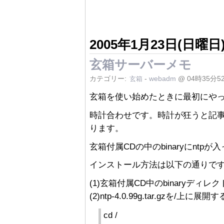
2005年1月23日(日曜日
玄箱サーバーメモ
カテゴリー:
-
webadm
@ 04時35分5
玄箱
玄箱を使い始めたときに最初にや
時計合わせです。時計が狂うと記
ります。
玄箱付属CDの中のbinaryにnt
インストール方法は以下の通りで
(1)玄箱付属CD中のbinaryデ
(2)ntp-4.0.99g.tar.gzを
cd /