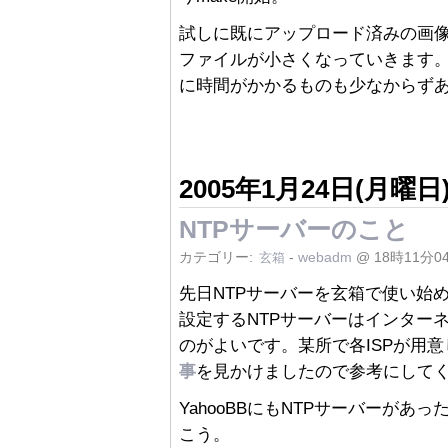
試しに既にアップロード済みの画
ファイルが小さくなっていきます
に時間がかかるものも少なからず
2005年1月24日(月曜日
NTPサーバーのこと
カテゴリー:
-
webadm
@ 18時11分0
玄箱
先日NTPサーバーを玄箱で使い始
設定するNTPサーバーはインター
のがよいです。某所で各ISPが用意
事
を見かけましたので参考にして
YahooBBにもNTPサーバーが
こう。