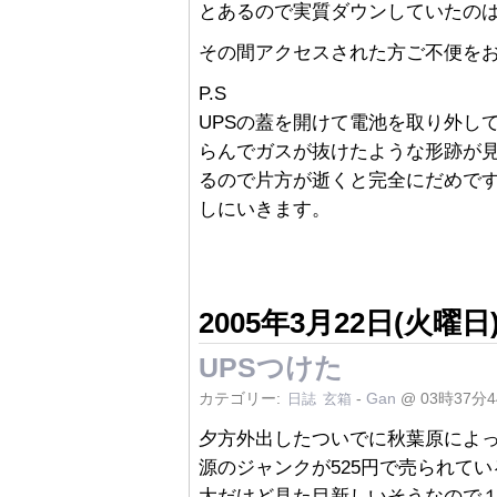
とあるので実質ダウンしていたの
その間アクセスされた方ご不便を
P.S
UPSの蓋を開けて電池を取り外し
らんでガスが抜けたような形跡が見
るので片方が逝くと完全にだめで
しにいきます。
2005年3月22日(火曜日
UPSつけた
カテゴリー:
-
Gan
@ 03時37分
日誌
玄箱
夕方外出したついでに秋葉原によった
源のジャンクが525円で売られて
大だけど見た目新しいそうなので１