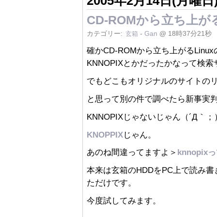
2005年2月14日(月曜日
CD-ROMから立ち上がる
カテゴリー:
-
Gan
@ 18時37分21秒
玄箱
確かCD-ROMから立ち上がるLi
KNNOPIXとかだったかなって検
でもどこもオリジナルのサイトの
と思って別の件で調べたら新事実
KNNOPIXじゃないじゃん（´Д｀；
KNOPPIX
じゃん。
あのね間違ってますよ＞
knnopi
本来は玄箱のHDDをPC上で読み
ただけです。
今度試してみます。