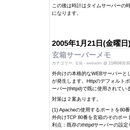
この後は時計はタイムサーバーの
になります。
2005年1月21日(金曜日
玄箱サーバーメモ
カテゴリー:
-
webadm
@ 21時08分3
玄箱
外向けの本格的なWEBサーバーとし
が発生します。Httpのデフォルトポ
ーバー(thttpd)で既に使用されて
対策は２案あります。
(1) Apacheの使用するポート
外向けTCP 80番を玄箱のそのポ
利点：既存のthttpdサーバーの設