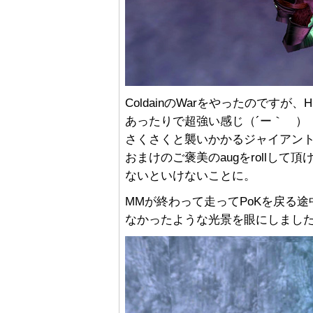
ColdainのWarをやったのですが、
あったりで超強い感じ（´ー｀ ）
さくさくと襲いかかるジャイアン
おまけのご褒美のaugをrollし
ないといけないことに。
MMが終わって走ってPoKを戻る途中に
なかったような光景を眼にしまし