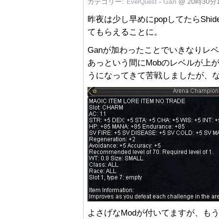
カテゴリー:
-
Gan
@ 20時30分
EverQuest
昨夜は少し早めにpopしてたらShiden
てもらえることに。
Ganが加わったことでいきなりレベ
あっという間にMobのレベルが上が
うになってきて苦戦しましたが、なん
よさげなModが付いてますが、もうちょ