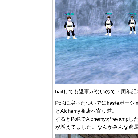
hailしても返事がないので７周年
PoKに戻ったついでにhasteポ
とAlchemy商店へ寄り道。
するとPoRでAlchemyがrev
が増えてました。なんかみんな窮屈そう