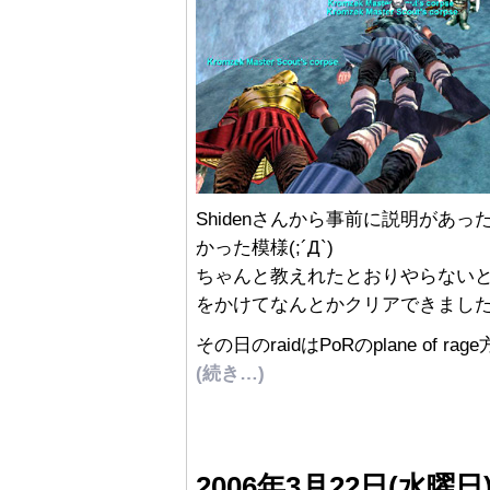
Shidenさんから事前に説明があ
かった模様(;´Д`)
ちゃんと教えれたとおりやらない
をかけてなんとかクリアできました。2A
その日のraidはPoRのplane of r
(続き…)
2006年3月22日(水曜日