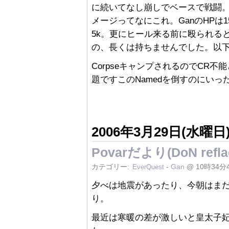
に続いてなし崩しでベースで戦闘。d
メージってなにこれ。GanのHPは
5k。更にヒール来る前に殴られる
の、長くは持ちませんでした。以
CorpseキャンプされるのでCR
題ですこのNamedを倒すのにいったい
2006年3月29日(水曜日
Povarだより(DoN reflag
カテゴリー:
-
Gan
@ 10時34分
EverQuest
夕べは地震があったり、今朝はま
り。
最近は寒暖の差が激しいと皇太子妃