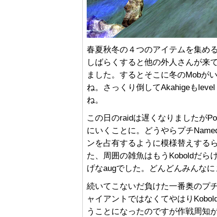
春夏秋冬の４つのアイテムを集める
しばらくすると他の外人さんが来
ました。するとそこに冬のMobが
ね。さっくり倒してAkahigeもlevel 
ね。
この日のraidは遅くなりましたがP
にいくことに。どうやらプチNam
ンを占有するように模様替えするらし
た、周囲の雑魚はもうKoboldだら
げなaugでした。どんどんみんな
続いてこないだ負けた一番奥のプチ
ャイアントではなくてやはりKobo
うことになったのですが作戦周知が