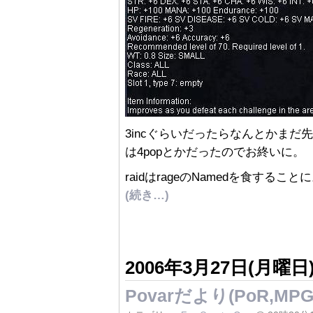
3incぐらいだったらなんとかまだ
は4popとかだったのでお終いに。
raidはrageのNamedを食すること
(続き…)
2006年3月27日(月曜日
Povarだより(PoR,MPG