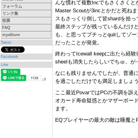
んな慣れて複数Incでもさくさくとか
フォーラム
Master Scoutが3incとか
リンク集
スもさっくり倒して皆shardを拾
投票
最終ステップが残っているんだけどい
FAQ
も、と思ってプチっとquitして
myalbum
だったことが発覚。
Tweet
終わってIcewall keepに出たら
Facebook
sheelも消失したらしいでちゅ、がっか
Line
なにも残りませんでしたが、普通
:-?
を過ごしただけでも満足しましょ
ここ最近PovarではPCの不調を
オカード寿命疑惑とかマザーボー
ます。
EQプレイヤーの最大の敵は睡魔と