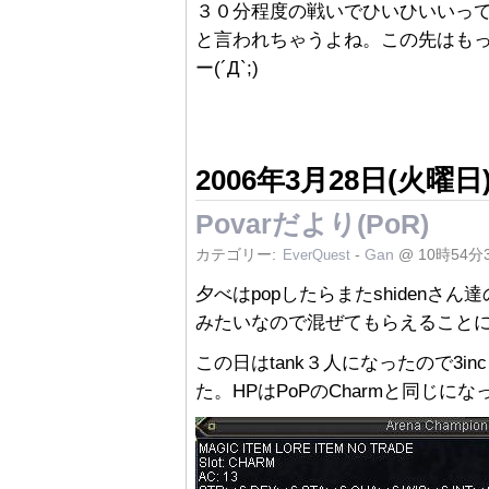
３０分程度の戦いでひいひいいって
と言われちゃうよね。この先はも
ー(´Д`;)
2006年3月28日(火曜日
Povarだより(PoR)
カテゴリー:
-
Gan
@ 10時54分
EverQuest
夕べはpopしたらまたshidenさん達の
みたいなので混ぜてもらえること
この日はtank３人になったので3i
た。HPはPoPのCharmと同じにな