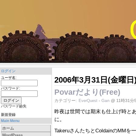
ログイン
2006年3月31日(金曜日
ユーザ名:
パスワード:
Povarだより(Free)
カテゴリー:
-
Gan
@ 11時31分
EverQuest
パスワード紛失
昨夜は世間では期末も仕上げ時とあっ
新規登録
に。
Main Menu
ホーム
TakeruさんたちとColdainの
WordPress