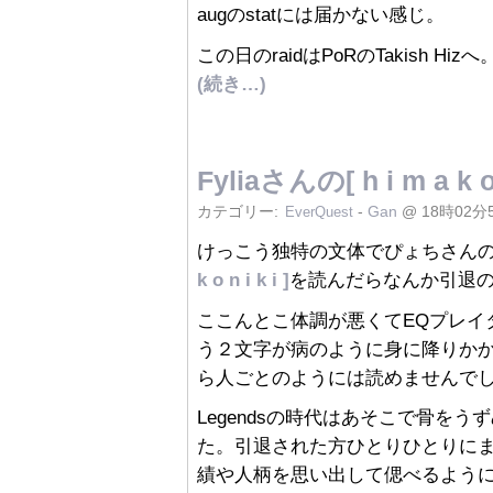
augのstatには届かない感じ。
この日のraidはPoRのTakish Hizへ
(続き…)
Fyliaさんの[ h i m a k o n
カテゴリー:
-
Gan
@ 18時02分
EverQuest
けっこう独特の文体でぴょちさん
k o n i k i ]
を読んだらなんか引退の雰
ここんとこ体調が悪くてEQプレイ
う２文字が病のように身に降りか
ら人ごとのようには読めませんで
Legendsの時代はあそこで骨を
た。引退された方ひとりひとりに
績や人柄を思い出して偲べるようにS