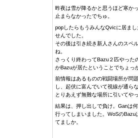
昨夜は雪が降るかと思うほど寒か
止まらなかったでちゅ。
popしたらもうみんなQvicに居
せんでした。
その後は引き続き新人さんのスペル補
ね。
さっくり終わってBazu２匹やったので
かBazuが居たということでちょ
前情報はあるものの戦闘場所が問題だ
し、起伏に富んでいて視線が通ら
とりあえず無難な場所に引いてや
結果は、押し出しで負け。Ganは
行ってしまいました。WoSのBaz
てましか。