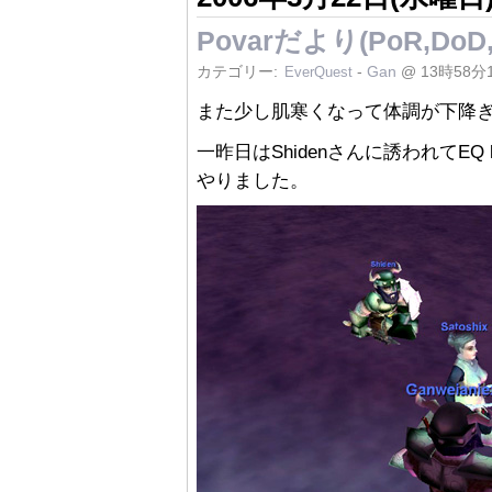
Povarだより(PoR,DoD
カテゴリー:
-
Gan
@ 13時58分
EverQuest
また少し肌寒くなって体調が下降
一昨日はShidenさんに誘われてEQ l
やりました。