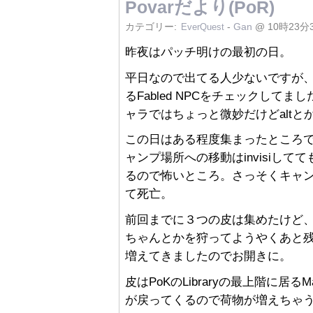
Povarだより(PoR)
カテゴリー:
-
Gan
@ 10時23分
EverQuest
昨夜はパッチ明けの最初の日。
平日なので出てる人少ないですが、懐
るFabled NPCをチェックしてま
ャラではちょっと微妙だけどaltとか
この日はある程度集まったところでDev
ャンプ場所への移動はinvisiして
るので怖いところ。さっそくキャンプ
て死亡。
前回までに３つの皮は集めたけど
ちゃんとかを狩ってようやくあと残
増えてきましたのでお開きに。
皮はPoKのLibraryの最上階に居
が戻ってくるので荷物が増えちゃ