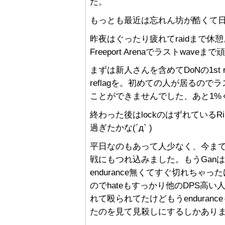
た。
もっとも最近は忘れん坊が酷くて日記
昨夜はぐったり疲れてraidまで休憩
Freeport Arenaでラストw
まずは新人さんを含めてDoNの1st 
reflagを。初めての人が居るの
ことができませんでした、あと1%
終わった後はlockのはずれているRi
過ぎたかな(´д` )
平日なのもあって人少なく、今ま
戦にもつれ込みました。もうGanは３
endurance無くてすぐ切れちゃ
のでhateもすっかり他のDPS高い人
れて殴られてたけどもうendurance
たのを見て見殺しにするしかあり