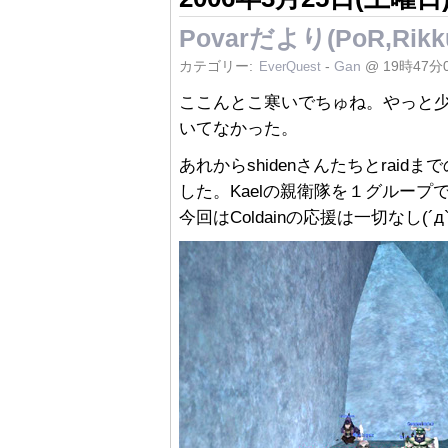
Povarだより(PoR,Rikku
カテゴリー:
-
Gan
@ 19時47分
EverQuest
ここんとこ寒いでちゅね。やっと
いてなかった。
あれからshidenさんたちとraidまで
した。Kaelの親衛隊を１グルー
今回はColdainの応援は一切なし(´д`