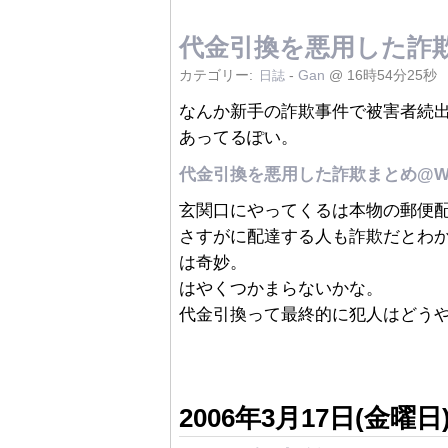
代金引換を悪用した詐欺
カテゴリー:
-
Gan
@ 16時54分25秒
日誌
なんか新手の詐欺事件で被害者続
あってるぽい。
代金引換を悪用した詐欺まとめ@Wi
玄関口にやってくるは本物の郵便
さすがに配達する人も詐欺だとわ
は奇妙。
はやくつかまらないかな。
代金引換って最終的に犯人はどう
2006年3月17日(金曜日