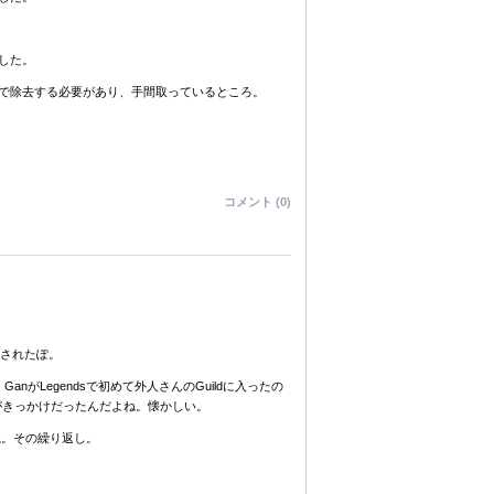
した。
で除去する必要があり、手間取っているところ。
コメント (0)
適用されたぽ。
GanがLegendsで初めて外人さんのGuildに入ったの
たのがきっかけだったんだよね。懐かしい。
ね。その繰り返し。