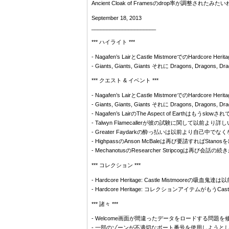
Ancient Cloak of Framesのdrop率が調整されたみた
September 18, 2013
_____________________
*** ハイライト ***
- Nagafen’s LairとCastle MistmoreでのHa
- Giants, Giants, Giants それに Dragons, 
*** クエスト & イベント ***
- Nagafen’s LairとCastle MistmoreでのHa
- Giants, Giants, Giants それに Dragons, 
- Nagafen’s LairのThe Aspect of Earth
- Talwyn Flamecallerが彼の試験に関して以前よ
- Greater Faydarkの酔っ払いは以前より自己
- HighpassのAnson McBaleは再び要請すればSt
- MechanotusのResearcher Stripcogは再び
*** コレクション ***
- Hardcore Heritage: Castle Mist
- Hardcore Heritage: コレクションアイテムがも
*** 諸々 ***
- Welcome画面が間違ったデータをロードする問題
- 一部のゾーンが不適切なポート番号を使用しようと