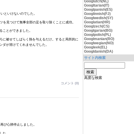
Googlutch(NL)
Googltarian(IT)
Googlpanish(ES)
ないといけないのでした。
Googlinnish(FJ)
Googlwedish(SY)
Googlatian(HR)
コツを見つけて無事全部の足を取り除くことに成功。
Googlzech(CS)
Googlgarian(BG)
ることができました。
Googlpolish(PL)
Googlmanian(RO)
ろに被せてしばらく熱を与えるだけ。すると局所的に
Googlwegian(NO)
ンダが溶けてくれませんでした。
Googleek(EL)
Googldanish(DA)
サイト内検索
高度な検索
コメント (0)
に再び心肺停止しました。
した。