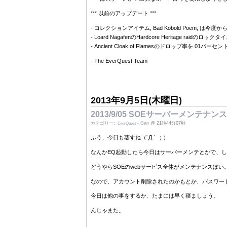
*** 以前のアップデート ***
- コレクションアイテム, Bad Kobold Poem, は今度か
- Loard NagafenのHardcore Heritage raid
- Ancient Cloak of Flamesのドロップ率を.01
- The EverQuest Team
2013年9月5日(木曜日)
2013/9/05 SOEサーバーメンテナンス
カテゴリー:
-
Gan
@ 21時44分07秒
EverQuest
ふう、今日も蒸すね（´Д｀；）
なんかEQ起動したら今日はサーバーメンテとかで、
どうやらSOEのwebサービス全体がメンテナンスぽ
なので、アカウント削除されたのかもとか、パスワー
今日は他の事をするか、たまには早く寝ましょう。
んじゃまた。