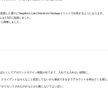
ら意図した通りにNagafen’s LairのHardcore Heritageイベントで出現するようになります。
のロックタイムを2.5日に短縮しました。
パーセントに調整しました。
しばらくしてアカウントログイン画面が出てきて、入れても入れない状態に。
い。クライアントはそんなこと想定してないから接続できるまでアカウントを尋ねてくる感じ
ドがリセットされたのかもとか心配しないでよいぽい。