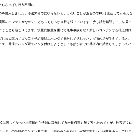
たらさっぱり行方不明に。
のを購入しました。今週末までにやらないといけないことがあるのでPCは復活してもらわ
ア電源のコンデンサなので、どちらもしっかり根を張っています。少し試行錯誤して、結局
まうことも起こりえます。慎重に慎重を重ねて無事事故もなく新しいコンデンサを植え付け
ダしゅ太郎のノズル口を予め新鮮なハンダで満たしてそれをハンダ面の足が生えているとこ
ます。普通にハンダ鏝でハンダ付けしようとしても熱がすぐに基板内に拡散してしまってハ
PCは涼しくなった土曜日から快調に稼働して丸一日何事も無く遊べたのですが、昨夜遅く
ボード上の多数のコンデンサに著しい膨らみがみられ、破裂寸前という診断をもらっていま