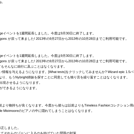
いね。
rdcore Heritageイベントを1週間延長しました。今度は9月30日に終了します。
Dragons, Dragons が戻って来ました! 2013年の9月27日から2013年の10月28日までご利用可能です。
rdcore Heritageイベントを1週間延長しました。今度は9月30日に終了します。
Dragons, Dragons が戻って来ました! 2013年の9月27日から2013年の10月28日までご利用可能です。
はもうslowされてもそんなに凶行に及ぶことはなくなります。
り詳しい情報を与えるようになります。[What tests]をクリックしてみませんか? Wizard epi
中でなくなり、もうNybright姉妹を探すことに同意しても独り言を繰り返すことはなくなります。
anosを出現させるようになります。
会話の続きができるようになります。
mooreの吸血鬼達は以前より物持ちが良くなります。今度から彼らは以前よりもTimeless Fashionコ
うCastle Mistmooreのピアノの中に隠れてしまうことはなくなります。
を修正しました。
してそれらのゾーンに入るのを妨げていた問題の対策。