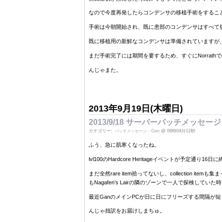
なので今度再発したらコンデンサの移植手術をするこ
手術は今朝開始され、既に患部のコンデンサはすべて
既に移植用の新鮮なコンデンサは準備されていますが
まだ手術完了には期間を要するため、すぐにNorrat
んじゃまた。
2013年9月19日(木曜日)
2013/9/18 サーバーパッチメッセージ
カテゴリー:
-
Gan
@ 06時04分12秒
パッチメッセージ
ふう、急に肌寒くなったね。
lvl100のHardcore Heritageイベントが予
まだ全然rare item拾ってないし、collection
もNagafen’s Lairの隣のゾーンで一人で探検
最近GanのメインPCが日に日にフリーズする間隔が
んじゃ拙訳をお届けしまちゅ。