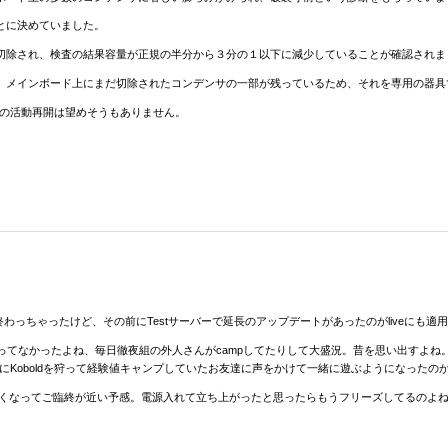
とに決めていました。
切除され、検査の結果容量が正規の半分から３分の１以下に減少していることが確認されま
、メインボード上にまだ切除されたコンデンサの一部が残っているため、それを専用の器具
hでの活動再開は望めそうもありません。
定通り16日に終わっちゃったけど、その前にTestサーバーで延長のアップデートがあったのがliveにも
 itemも集まってなかったよね、毎日徹夜組の外人さんがcampしてたりして大盛況。昔を思い出すよね。
していた時にKoboldを狩って経験値キャンプしていたお友達に声をかけて一緒に遊ぶようになっ
短くなってご臨終が近い予感。電源入れて立ち上がったと思ったらもうフリーズしてるのよ