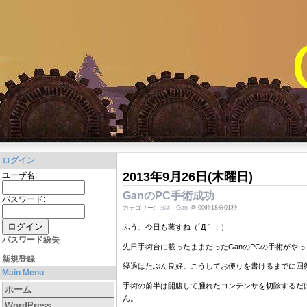
ログイン
2013年9月26日(木曜日)
ユーザ名:
GanのPC手術成功
パスワード:
カテゴリー:
-
Gan
@ 00時18分01秒
日誌
ふう、今日も蒸すね（´Д｀；）
パスワード紛失
先日手術台に載ったままだったGanのPCの手術がや
新規登録
経過はたぶん良好。こうしてお便りを書けるまでに回
Main Menu
手術の前半は開腹して腫れたコンデンサを切除するだ
ホーム
ん。
WordPress