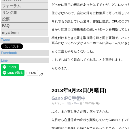
どっかに専用の機具があったはずですが、どこにいっ
フォーラム
リンク集
仕方がないので、会社の帰りに秋葉原に寄って新しい
投票
それでも予想していた通り、作業は難航。CPUのコ
FAQ
まかり間違えば基板表面の細いパターンを切断してし
myalbum
植え付けるときも足を取り除く時と同じ要領で、ハン
Tweet
高温になってハンダがスルーホールに染みこんでいき
もう二度とやりたくないよね。
Facebook
これでしばらく延命してくれることを期待します。
Line
んじゃまた。
:-?
2013年9月23日(月曜日)
GanのPC手術中
カテゴリー:
-
Gan
@ 13時33分49秒
日誌
ふう、また蒸し暑さが舞い戻ってきたね
先日から心肺停止の症状が頻発していたGanのメイン
前回症状が頻発した時にみてもらったところ、メイン