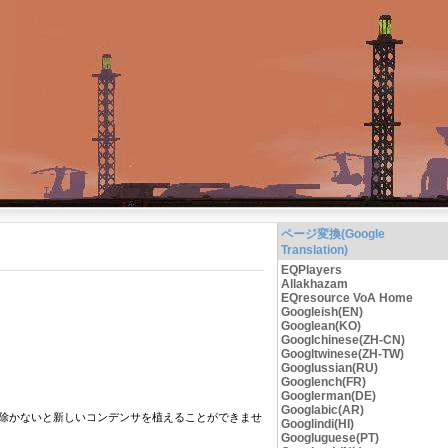
ページ変換(Google
Translation)
EQPlayers
Allakhazam
EQresource VoA Home
Googleish(EN)
Googlean(KO)
Googlchinese(ZH-CN)
Googltwinese(ZH-TW)
Googlussian(RU)
Googlench(FR)
Googlerman(DE)
Googlabic(AR)
除かないと新しいコンデンサを植えることができませ
Googlindi(HI)
Googluguese(PT)