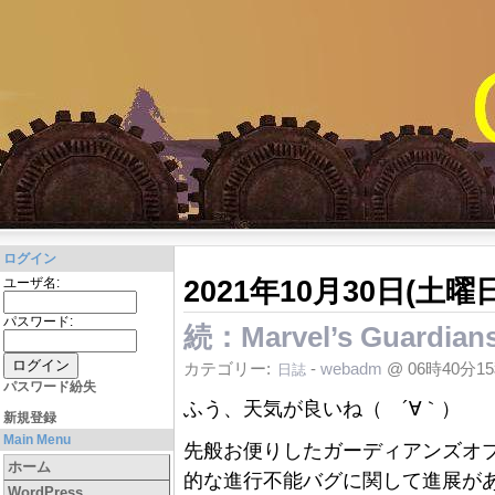
ログイン
2021年10月30日(土曜日
ユーザ名:
パスワード:
続：Marvel’s Guardian
カテゴリー:
-
webadm
@ 06時40分1
日誌
パスワード紛失
ふう、天気が良いね（ ´∀｀）
新規登録
Main Menu
先般お便りしたガーディアンズオブギ
ホーム
的な進行不能バグに関して進展が
WordPress