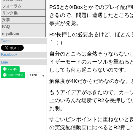
フォーラム
PS5とかXBoxとかでのプレイ配信
リンク集
きるので、問題に遭遇したところ
投票
事実が発覚。
FAQ
myalbum
R2長押しの必要あるけど、ほとん
Tweet
｀；）
自分のところは全然そうならない
Facebook
イザーモードのカーソルを重ねると
Line
ししても何も起こらないのです。
:-?
解像度が4Kだからだめなのかな、
もうアイデアが尽きたので、カー
上のいろんな場所でR2を長押し
判明。
すごいピンポイントに重ねないと反
の実況配信動画に比べるとR2押