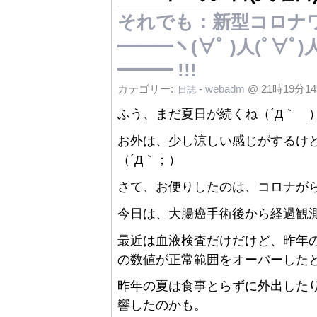
それでも：新型コロナワ
━━━ヽ(∀ﾟ )人(ﾟ∀ﾟ)人(
━━━ !!!
カテゴリー:
-
webadm
@ 21時19分1
日誌
ふう、まだ夏日が続くね（´Д｀ 
お外は、少し涼しい感じがするけど
（´Д｀；）
さて、お便りしたのは、コロナが
今日は、大腸癌手術後から経過観
最近は血液検査だけだけど、昨年
の数値が正常範囲をオーバーした
昨年の夏は食事とらずに外出した
響したのかも。