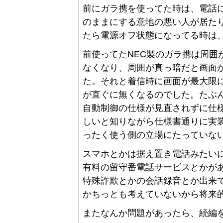
前にガラ携を使ってた時は、電話
のままにする意地の悪い人が居た
たら電源オフ状態になってる時は、
前使ってたNEC製のガラ携は周囲
なくなり、周囲が真っ暗だと画面
た。それと着信時に画面が最大限
が直ぐに無くなるのでした。たぶ
自動制御の仕様が見直されずに仕
しいと知りながら仕様書通りに実
ったく使う側の立場にたっていな
スマホとかは据え置き電話みたいに
有料の留守番電話サービスとかが
特殊詐欺とかの会話録音とか出来
かちっとも考えていないから将来
またなんか問題があったら、続編