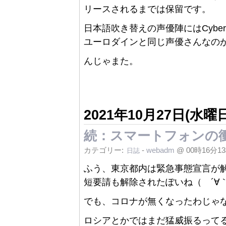
リースされるまでは保留です。
日本語吹き替えの声優陣にはCyberp
ユーロダインと同じ声優さんなの
んじゃまた。
2021年10月27日(水曜日
続：スマートフォンの
カテゴリー:
-
webadm
@ 00時16分1
日誌
ふう、東京都内は緊急事態宣言が
短要請も解除されたぽいね（ ´∀
でも、コロナが無くなったわじゃな
ロシアとかではまだ猛威振るって