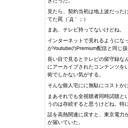
きだった。
見たら、契約当初は地上波だった
てた罠（´Д｀；）
まあ、テレビ持ってないけどね。
インターネットで見れるようにな
がYoutubeのPremium配信と
長い目で見るとテレビの留守録な
にアーカイブされたコンテンツを
術でしかない気がする。
そんな個人宅にに無駄にコストか
まあそれでも全視聴者同時試聴というY
うのは存続すると思うけどね。特
話を高熱関連に戻すと、東京電力
が届いていた。