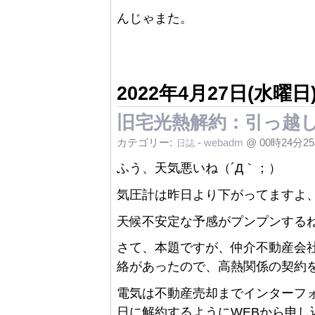
んじゃまた。
2022年4月27日(水曜日
旧宅光熱解約：引っ越
カテゴリー:
-
webadm
@ 00時24分2
日誌
ふう、天気悪いね（´Д｀；）
気圧計は昨日より下がってますよ
天候不安定な予感がプンプンする
さて、本題ですが、仲介不動産会
絡があったので、高熱関係の契約
電気は不動産売却までインターフ
日に解約するようにWEBから申し