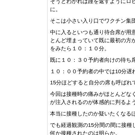
そうとわかれば踵を返すようにロ
に。
そこは小さい入り口でワクチン集
中に入るといつも通り待合席が用
とんど埋まっていて既に最初の方
をみたら１０：１０分。
既に１０：３０予約者向けの待ち
１０：００予約者の中では10分遅
15分ほどすると自分の席も呼ばれ
今回は接種時の痛みがほとんどな
が注入されるのが体感的に判るよ
本当に接種したのか疑いたくなる
でも経過観測の15分間の間に接種
何か接種されたのは明らか。