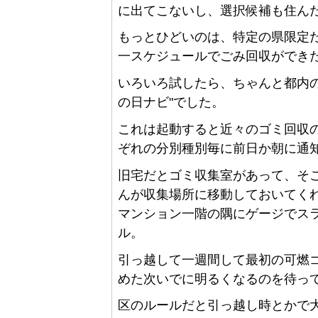
に出てこないし、選択候補も住ん
もっとひどいのは、特定の県限定
一スケジュールでごみ回収ができ
いろいろ試したら、ちゃんと都内
の日ナビ"でした。
これは起動すると近々のゴミ回収
ぞれの分別種別毎に前日か朝に通
旧宅だとゴミ収集室があって、そ
んが収集場所に移動しておいてく
マンション一階の隅にゲージでス
ル。
引っ越して一週間して最初の可燃
めた次いでに明るくなるのを待っ
区のルールだと引っ越し時とかで