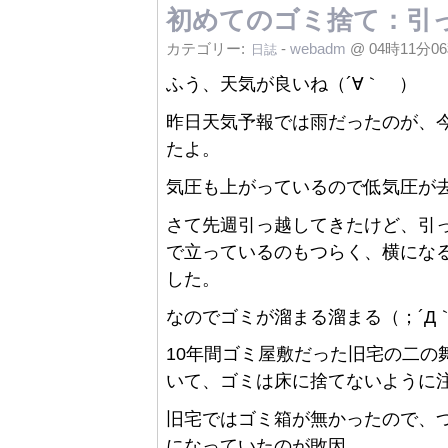
初めてのゴミ捨て：引
カテゴリー:
-
webadm
@ 04時11分0
日誌
ふう、天気が良いね（´∀｀ ）
昨日天気予報では雨だったのが、
たよ。
気圧も上がっているので低気圧が
さて先週引っ越してきたけど、引
で立っているのもつらく、横にな
した。
なのでゴミが溜まる溜まる（；´Д
10年間ゴミ屋敷だった旧宅の二の
いて、ゴミは床に捨てないように
旧宅ではゴミ箱が無かったので、
になっていたのが敗因。