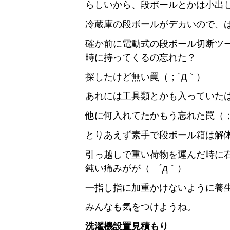
らしいから、段ボールとかは小出
冷蔵庫の段ボールがデカいので、
確か前に電動式の段ボール切断ツ
時に持ってくるの忘れた？
探したけど無い罠（；´Д｀）
あれには工具類とかも入っていた
他に何入れてたかもう忘れた罠（；
とりあえず素手で段ボール箱は解
引っ越しで重い荷物を運んだ時に
鈍い痛みがが（ ´д｀）
一指し指に加重かけないように養
みんなも気をつけようね。
洗濯機設置見積もり