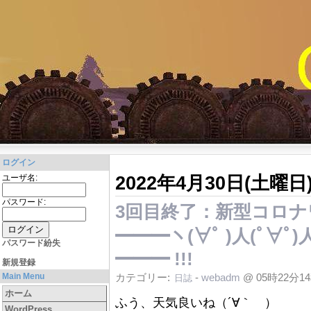
ログイン
2022年4月30日(土曜日
ユーザ名:
パスワード:
3回目終了：新型コロナ
━━━ヽ(∀ﾟ )人(ﾟ∀ﾟ)人(
パスワード紛失
━━━ !!!
新規登録
Main Menu
カテゴリー:
-
webadm
@ 05時22分1
日誌
ホーム
ふう、天気良いね（´∀｀ ）
WordPress