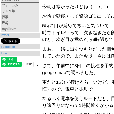
フォーラム
今朝は寒かったけどね（ ´д｀）
リンク集
お陰で朝寝坊して資源ゴミ出しそび
投票
FAQ
5時に目が覚めて寒いと気づいて、
myalbum
時でトイレいって、次ぎ起きたら
Tweet
けど、次ぎ目が覚めたら8時過ぎて
Facebook
まあ、一緒に出すつもりだった梱
Line
していたので、また今度。今度は
さて、午前中に3回目の接種を予
:-?
google mapで調べました。
車だと16分で行けるらしいけど、
悔）ので、電車と徒歩で。
なるべく電車を使うルートだと、
り遠回りになって1時間近くかかる