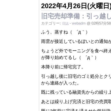
2022年4月26日(火曜日
旧宅売却準備：引っ越
カテゴリー:
-
webadm
@ 02時57分5
日誌
ふう、蒸すね（ ´д｀）
雨雲が接近しているぽいとの通知
ちょうど外でモーニングを食べ終
が降り始めてるし（ ´д｀）
本降り前に帰宅完了。
引っ越し後に旧宅のゴミ処分とク
から連絡が入った。
既に残っている融資先からの繰り
あとは繰り上げ完済と旧宅の売買取引を
既に2年前に完済を済ませた銀行