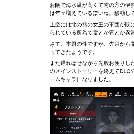
お陰で海水温が高くて南の方の伊
は年々増えているぽいね。移動し
上空には北の雪の女王の軍団が既
られている所為で雷とか雹とか異
さて、本題の件ですが、先月から開始
ってきたようです。
また遅ればせながら先般お便りした育
のメインストーリーを終えてDLC
ームキャラになりました。