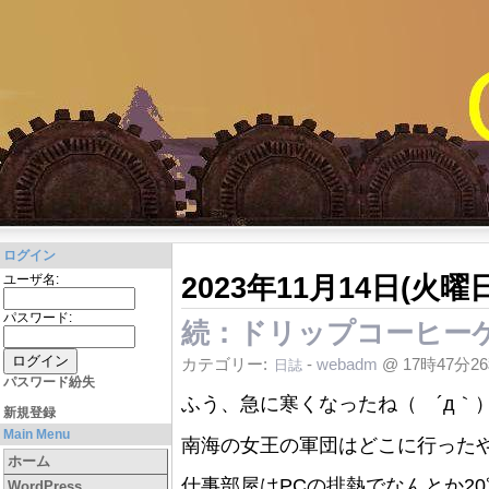
ログイン
2023年11月14日(火曜日
ユーザ名:
パスワード:
続：ドリップコーヒー
カテゴリー:
-
webadm
@ 17時47分2
日誌
パスワード紛失
ふう、急に寒くなったね（ ´д｀
新規登録
Main Menu
南海の女王の軍団はどこに行ったや
ホーム
仕事部屋はPCの排熱でなんとか2
WordPress