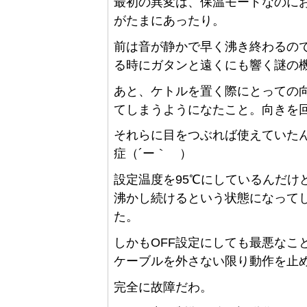
最初の異変は、保温モードなのに
がたまにあったり。
前は音が静かで早く沸き終わるの
る時にガタンと遠くにも響く謎の
あと、ケトルを置く際にとっての
てしまうようになたこと。向きを
それらに目をつぶれば使えていた
症（´ー｀ ）
設定温度を95℃にしているんだけ
沸かし続けるという状態になって
た。
しかもOFF設定にしても最悪なこ
ケーブルを外さない限り動作を止
完全に故障だわ。