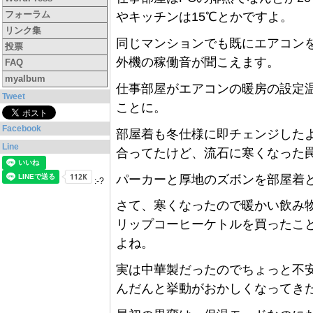
フォーラム
やキッチンは15℃とかですよ。
リンク集
同じマンションでも既にエアコン
投票
外機の稼働音が聞こえます。
FAQ
myalbum
仕事部屋がエアコンの暖房の設定温
Tweet
ことに。
Facebook
部屋着も冬仕様に即チェンジした
Line
合ってたけど、流石に寒くなった罠
パーカーと厚地のズボンを部屋着
:-?
さて、寒くなったので暖かい飲み
リップコーヒーケトルを買ったこ
よね。
実は中華製だったのでちょっと不
んだんと挙動がおかしくなってき