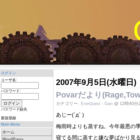
ログイン
2007年9月5日(水曜日)
ユーザ名:
パスワード:
Povarだより(Rage,Towe
カテゴリー:
-
Gan
@ 12時40分
EverQuest
パスワード紛失
あじー(´д` )
新規登録
Main Menu
梅雨時よりも蒸すね。今年最悪の
ホーム
寝てる間に蒸すと嫌な夢ばかり見
WordPress