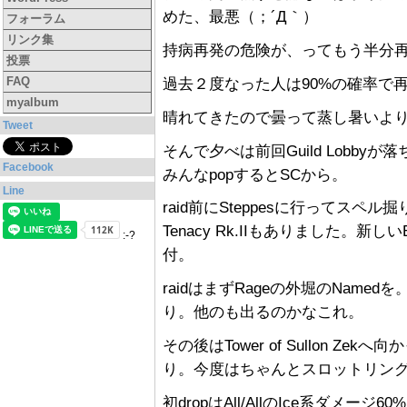
めた、最悪（；´Д｀）
フォーラム
リンク集
持病再発の危険が、ってもう半分
投票
過去２度なった人は90%の確率で
FAQ
myalbum
晴れてきたので曇って蒸し暑いよ
Tweet
そんで夕べは前回Guild Lobby
Facebook
みんなpopするとSCから。
Line
raid前にSteppesに行ってス
Tenacy Rk.IIもありました。新し
:-?
付。
raidはまずRageの外堀のNamed
り。他のも出るのかなこれ。
その後はTower of Sullon 
り。今度はちゃんとスロットリン
初dropはAll/AllのIce系ダメー