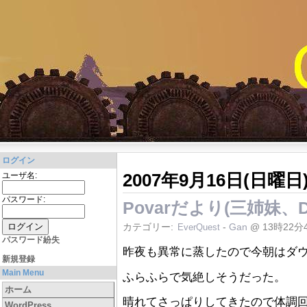
ログイン
2007年9月16日(日曜日
ユーザ名:
パスワード:
Povarだより(三姉妹、Delvi
カテゴリー:
-
Gan
@ 13時22分
EverQuest
パスワード紛失
昨夜も異常に蒸したので今朝はダウン(
新規登録
Main Menu
ふらふらで気絶しそうだった。
ホーム
晴れてさっぱりしてきたので体調
WordPress