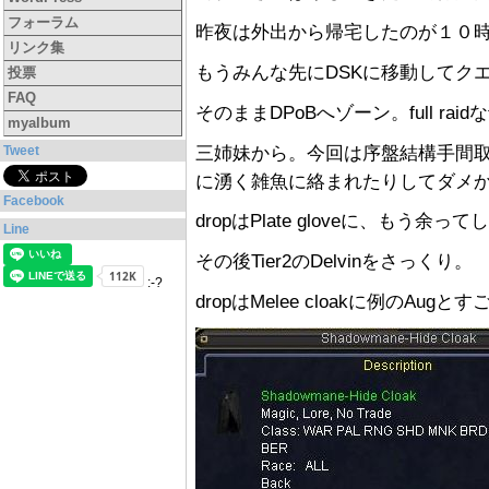
フォーラム
昨夜は外出から帰宅したのが１０
リンク集
もうみんな先にDSKに移動してク
投票
FAQ
そのままDPoBへゾーン。full rai
myalbum
三姉妹から。今回は序盤結構手間
Tweet
に湧く雑魚に絡まれたりしてダメ
Facebook
dropはPlate gloveに、もう余っ
Line
その後Tier2のDelvinをさっくり。
:-?
dropはMelee cloakに例のAugとす