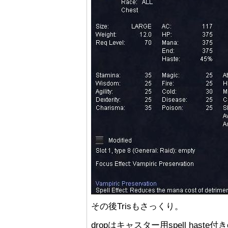
その後Trisもさっくり。
dropはキャスター用spell haste付きc