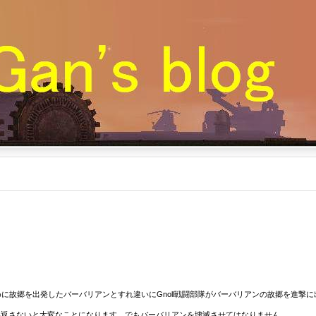
するために故郷を出発したバーバリアンとすれ違いにGnoll戦闘部隊がバーバリアンの故郷を進撃
郷へ追い返さないと大変なことになります。でもバーバリアンを壊滅させてはなりません。