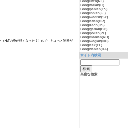
Googlutch(NL)
Googltarian(IT)
Googlpanish(ES)
Googlinnish(FJ)
Googlwedish(SY)
Googlatian(HR)
Googlzech(CS)
Googlgarian(BG)
Googlpolish(PL)
Googlmanian(RO)
（HtTの身が軽くなった？）ので、ちょっと誘導が
Googlwegian(NO)
Googleek(EL)
Googldanish(DA)
サイト内検索
高度な検索