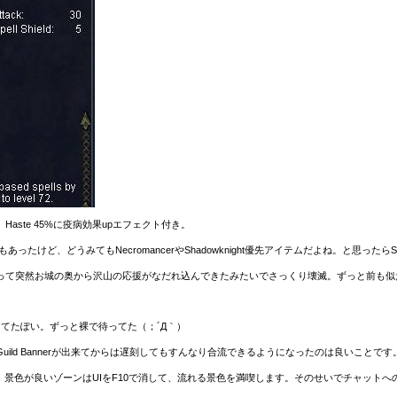
ste 45%に疫病効果upエフェクト付き。
めもあったけど、どうみてもNecromancerやShadowknight優先アイテムだよね。と思った
って突然お城の奥から沢山の応援がなだれ込んできたみたいでさっくり壊滅。ずっと前も似
。
が出てたぽい。ずっと裸で待ってた（；´Д｀）
ild Bannerが出来てからは遅刻してもすんなり合流できるようになったのは良いことです
。景色が良いゾーンはUIをF10で消して、流れる景色を満喫します。そのせいでチャット