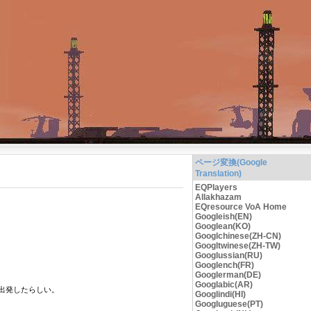
ページ変換(Google
Translation)
EQPlayers
Allakhazam
EQresource VoA Home
Googleish(EN)
Googlean(KO)
Googlchinese(ZH-CN)
Googltwinese(ZH-TW)
Googlussian(RU)
Googlench(FR)
Googlerman(DE)
Googlabic(AR)
に出発したらしい。
Googlindi(HI)
Googluguese(PT)