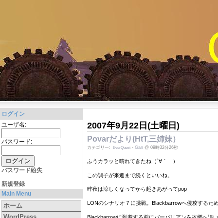
ログイン
2007年9月22日(土曜日)
ユーザ名:
Povarだより(HtT,三姉妹）
パスワード:
カテゴリー:
-
Gan
@ 09時32分26秒
EverQuest
ふうカラッと晴れてきたね（´∀｀ ）
パスワード紛失
この調子が来週まで続くといいね。
新規登録
昨夜は涼しくなってから起きあがってpop
Main Menu
LONのシナリオ７に挑戦。Blackbarrowへ侵攻
ホーム
WordPress
Blackbarrowに到着する前にバーバリアンを故