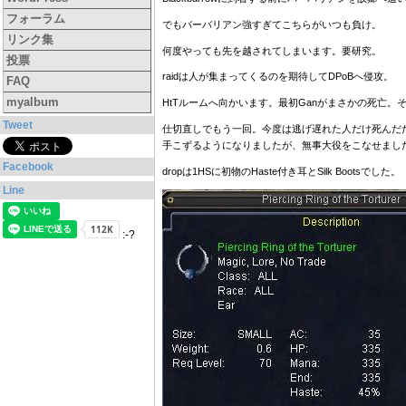
フォーラム
でもバーバリアン強すぎてこちらがいつも負け。
リンク集
何度やっても先を越されてしまいます。要研究。
投票
raidは人が集まってくるのを期待してDPoBへ侵攻。
FAQ
myalbum
HtTルームへ向かいます。最初Ganがまさかの死亡
Tweet
仕切直しでもう一回。今度は逃げ遅れた人だけ死んだだ
手こずるようになりましたが、無事大役をこなせまし
Facebook
dropは1HSに初物のHaste付き耳とSilk Bootsでした。
Line
:-?