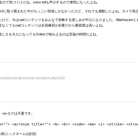
音が鳴るので気づくけどね。voice tellも声がするので便利になったよね。
がUIに取り囲まれた中のちっこい領域しかなかったけど、それでも感動したよね。カメラ視
ど、今はraidコンテンツをみんなで攻略する楽しみが中心になりました。Allakhaza
なくてもraidコンテンツは全員練習が必要だから難易度は高いよね。
しさを大人になってもOnlineで味わえるのは至福の時間だよね。
/modules/wordpress/wp-trackback.php/1100
<a>タグは不要です。
e=""> <acronym title=""> <b> <br> <code> <em> <i> <strike> <stro
前(ニックネーム)(必須)