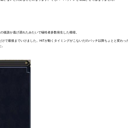
。その後誰か逃げ遅れたみたいで犠牲者多数発生した模様。
けで最後までいけました。HtTが動くタイミングがこないだのパッチ以降ちょとと変わった
た。