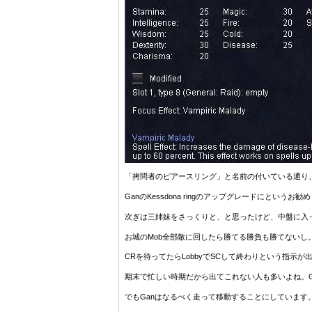
「拷問者のピアースリング」と名前の付いている通り、Ha
GanのKessdona ringのアップグレードにというお勧
次ぎは三姉妹をさっくりと、と思ったけど、中盤に入
お城のMob全部敵に回したら勝てる勝負も勝てないし
CRを待ってたらLobbyでSCして終わりという指示
期末で忙しい時期だから出てこれない人も多いよね。Gu
でもGanはなるべく走って移動することにしています