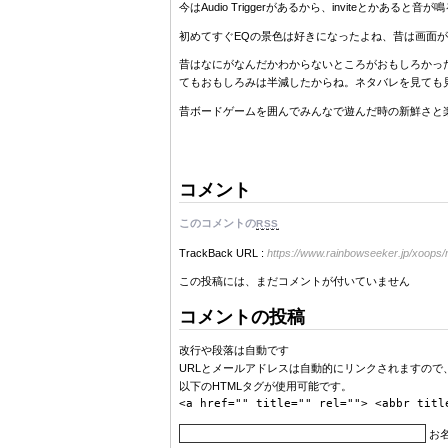
今はAudio Triggerがあるから、inviteとかあると
初めてすぐEQの景色は好きになったよね、昔は画面
昔はなにがなんだかわからないところがおもしろかったけ
てもおもしろみは半減したからね。ネタバレを見ても見
昔ボードゲームを囲んでみんなで遊んだ時の新鮮さと楽
コメント
このコメントの
RSS
TrackBack URL :
https://www.rainbowseeker.jp/xoops
この投稿には、まだコメントが付いていません
コメントの投稿
改行や段落は自動です
URLとメールアドレスは自動的にリンクされますので、
以下のHTMLタグが使用可能です。
<a href="" title="" rel=""> <abbr titl
お名