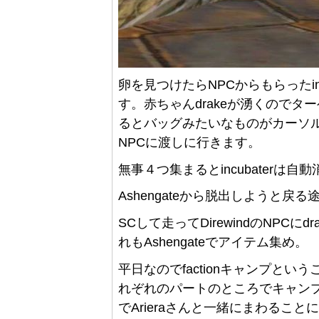
卵を見つけたらNPCからもらったin
す。赤ちゃんdrakeが湧くのでターゲ
るとバッグみたいなものがカーソ
NPCに渡しに行きます。
無事４つ集まるとincubaterは自
Ashengateから脱出しようと戻る途中
SCして走ってDirewindのNPC
れもAshengateでアイテム集め。
平日なのでfactionキャンプというこ
れぞれのパートのところでキャンプ開始
でArieraさんと一緒にまわること