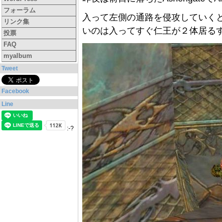
フォーラム
入って左側の通路を侵攻していく
リンク集
いのは入ってすぐ仁王が２体居る
投票
FAQ
myalbum
Tweet
Facebook
Line
:-?