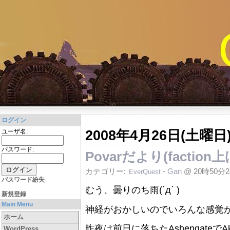
ログイン
2008年4月26日(土曜日
ユーザ名:
パスワード:
Povarだより(faction上
カテゴリー:
-
Gan
@ 20時50分
EverQuest
パスワード紛失
むう、曇りのち雨(´д` )
新規登録
Main Menu
神経がおかしいのでいろんな感覚
ホーム
昨夜は前日に落ちたAshengateでAka
WordPress