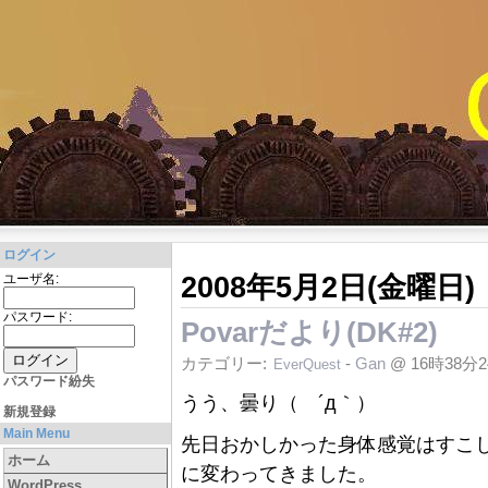
ログイン
2008年5月2日(金曜日)
ユーザ名:
パスワード:
Povarだより(DK#2)
カテゴリー:
-
Gan
@ 16時38分
EverQuest
パスワード紛失
うう、曇り（ ´д｀）
新規登録
Main Menu
先日おかしかった身体感覚はすこ
ホーム
に変わってきました。
WordPress