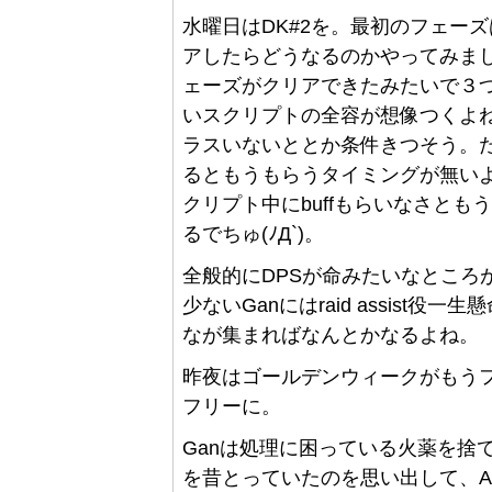
水曜日はDK#2を。最初のフェー
アしたらどうなるのかやってみま
ェーズがクリアできたみたいで３つ
いスクリプトの全容が想像つくよ
ラスいないととか条件きつそう。ただで
るともうもらうタイミングが無いよね
クリプト中にbuffもらいなさと
るでちゅ(ﾉД`)。
全般的にDPSが命みたいなところがあ
少ないGanにはraid assist
なが集まればなんとかなるよね。
昨夜はゴールデンウィークがもうフ
フリーに。
Ganは処理に困っている火薬を捨てに、Ash
を昔とっていたのを思い出して、As