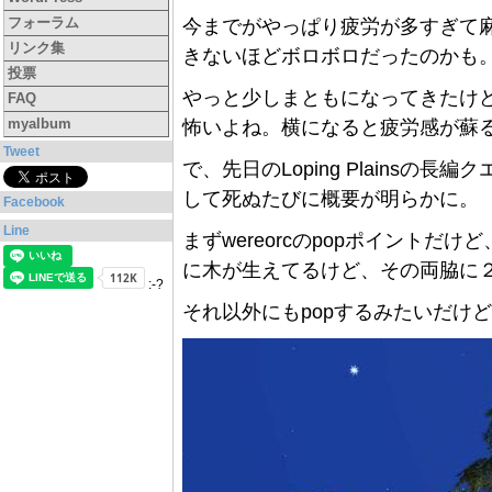
フォーラム
今までがやっぱり疲労が多すぎて
リンク集
きないほどボロボロだったのかも
投票
やっと少しまともになってきたけ
FAQ
myalbum
怖いよね。横になると疲労感が蘇
Tweet
で、先日のLoping Plains
して死ぬたびに概要が明らかに。
Facebook
Line
まずwereorcのpopポイントだ
に木が生えてるけど、その両脇に２
:-?
それ以外にもpopするみたいだけ