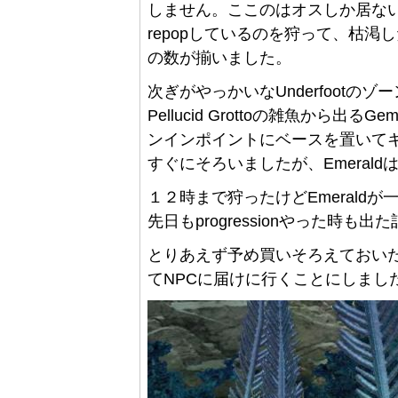
しません。ここのはオスしか居ないみた
repopしているのを狩って、枯渇
の数が揃いました。
次ぎがやっかいなUnderfootのゾーン
Pellucid Grottoの雑魚から出
ンインポイントにベースを置いてキ
すぐにそろいましたが、Emeraldは
１２時まで狩ったけどEmeraldが一
先日もprogressionやった時も
とりあえず予め買いそろえておいた店
てNPCに届けに行くことにしまし