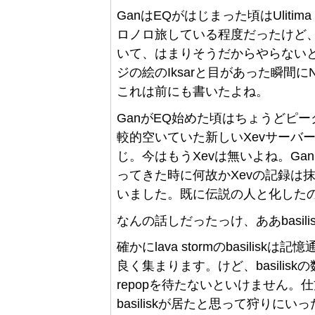
GanはEQがはじまった頃はUliti
ロノロ旅している程度だったけど
いて、はまりそうだからやらないと
ジの絵のIksarと目があった瞬間に
これは前にも書いたよね。
GanがEQ始めた頃はちょうどピ
較的空いていた新しいXevサーバーとか
じ。今はもうXevは無いよね。Ganはそ
ってきた時に何故かXevの記録は抹
いました。既に伝説の人と化したのかも
なんの話しだったっけ、ああbasil
確かにlava stormのbasilisk
良く集まります。けど、basili
repopを待たないといけません。
basiliskが居たと思って狩り