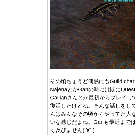
その頃ちょうど偶然にもGuild chatで
NajenaとかGanの時には既にQ
Gallianさんとか最初からプレイ
復活したけどね。そんな話しをし
んはみんなその頃からやってた人な
いな感じだよね。Ganも最近まで
く及びません(´∀` )