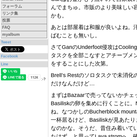
フォーラム
んでまちゅ。市販のより美味しい
リンク集
かも。
投票
あとは部屋着は和服が良いよね。
FAQ
myalbum
ばむことも無いし。
Tweet
さてGanのUnderfoot侵攻はCoo
タスクを全部こなすとアチーブメ
Facebook
をすることにした次第。
Line
Brell’s Restのソロタスク
:-?
だけなんだけど…
まずはBazaarで売ってないか
Basiliskの卵を集めに行くこと
ね。なつかしのBucherblock m
一杯居るけど、Basiliskが見あ
なのかな。そうだ、昔住み着いていた
たはず。と思ってLava stromへ。