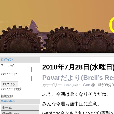
ログイン
2010年7月28日(水曜日
ユーザ名:
パスワード:
Povarだより(Brell’s R
カテゴリー:
-
Gan
@ 10時38分
EverQuest
パスワード紛失
ふう、今朝は暑くなりそうだね。
新規登録
Main Menu
みんな今週も熱中症に注意。
ホーム
Ganはお金がもう無いので自家製
WordPress