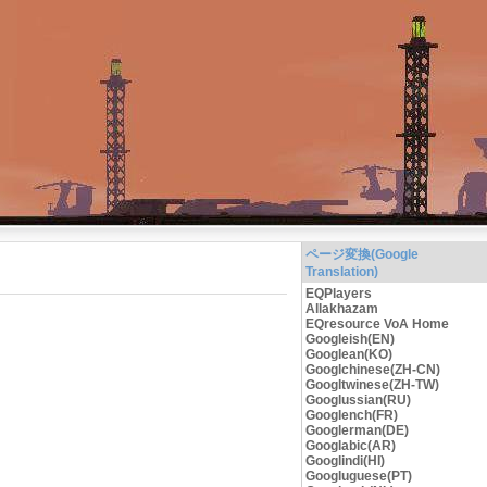
ページ変換(Google
Translation)
EQPlayers
Allakhazam
EQresource VoA Home
Googleish(EN)
Googlean(KO)
Googlchinese(ZH-CN)
Googltwinese(ZH-TW)
Googlussian(RU)
Googlench(FR)
Googlerman(DE)
Googlabic(AR)
Googlindi(HI)
Googluguese(PT)