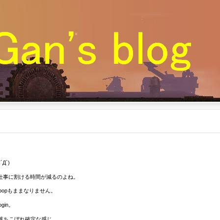
Д`)
仕事に割ける時間が減るのよね。
くてpopもままなりません。
in。
落ちこぼれ確定な感じ。