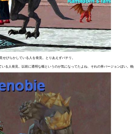
変身を見せびらかしている人を発見。とりあえずパチリ。
ている人発見。以前に透明な楯というのが気になってたよね、それの斧バージョンぽい。格