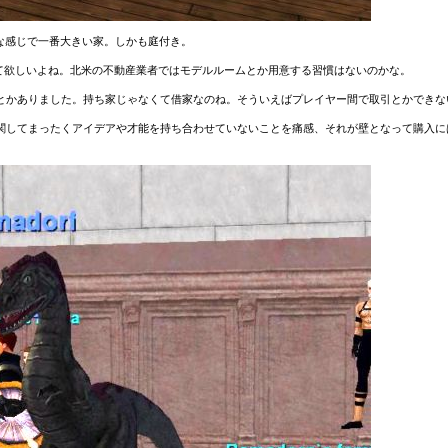
な感じで一番大きい家。しかも庭付き。
いて欲しいよね。北米の不動産業者ではモデルルームとか用意する習慣はないのかな。
とかありました。持ち家じゃなくて借家なのね。そういえばプレイヤー間で取引とかできな
関してまったくアイデアや才能を持ち合わせていないことを痛感、それが壁となって購入に