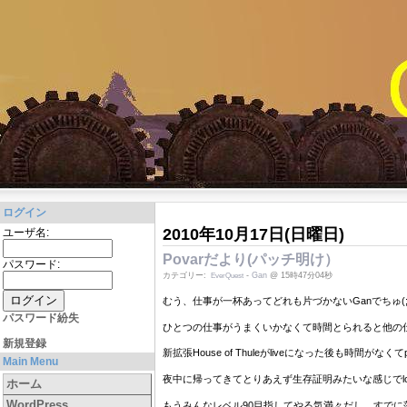
ログイン
2010年10月17日(日曜日)
ユーザ名:
Povarだより(パッチ明け）
パスワード:
カテゴリー:
-
Gan
@ 15時47分04秒
EverQuest
むう、仕事が一杯あってどれも片づかないGanでちゅ(;´
パスワード紛失
ひとつの仕事がうまくいかなくて時間とられると他の
新規登録
新拡張House of Thuleがliveになった後も時間がな
Main Menu
夜中に帰ってきてとりあえず生存証明みたいな感じでlog
ホーム
WordPress
もうみんなレベル90目指してやる気満々だし。すでに