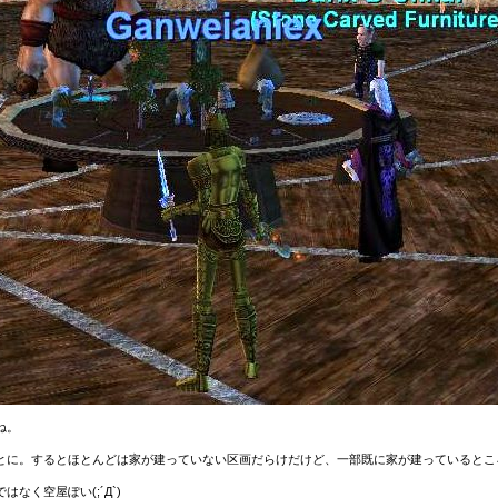
ね。
とに。するとほとんどは家が建っていない区画だらけだけど、一部既に家が建っているとこ
く空屋ぽい(;´Д`)