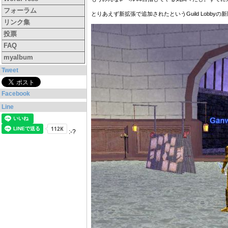
フォーラム
とりあえず新拡張で追加されたというGuild Lobb
リンク集
投票
FAQ
myalbum
Tweet
Facebook
Line
:-?