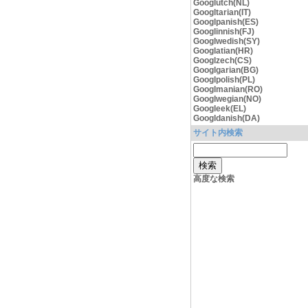
Googlutch(NL)
Googltarian(IT)
Googlpanish(ES)
Googlinnish(FJ)
Googlwedish(SY)
Googlatian(HR)
Googlzech(CS)
Googlgarian(BG)
Googlpolish(PL)
Googlmanian(RO)
Googlwegian(NO)
Googleek(EL)
Googldanish(DA)
サイト内検索
高度な検索