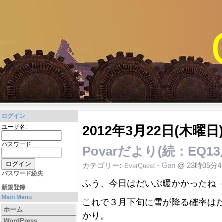
ログイン
2012年3月22日(木曜日
ユーザ名:
パスワード:
Povarだより(続：EQ
カテゴリー:
-
Gan
@ 23時05分
EverQuest
パスワード紛失
ふう、今日はだいぶ暖かかったね（
新規登録
Main Menu
これで３月下旬に雪が降る確率は
ホーム
かり。
WordPress