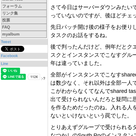
フォーラム
さて今日はサーバーダウンみたい
リンク集
っていないのですが、後ほどチェ
投票
先日パッチ開け後の様子をお便り
FAQ
myalbum
タスクのお話をするね。
Tweet
後で判ったんだけど、例年だとク
スクとインスタンスでこなすグル
Facebook
年は違っていました。
Line
全部がインスタンスでこなすshare
:-?
は数少なく、それ以外は全部一人でしか
こがわからなくてなんでshared 
出て受けられないんだろと疑問に思いま
を作るためだったのね。入れる人
ないといけないという罠でした。
とりあえずグループで受けられる
なつかしのSouth Roのインスタ