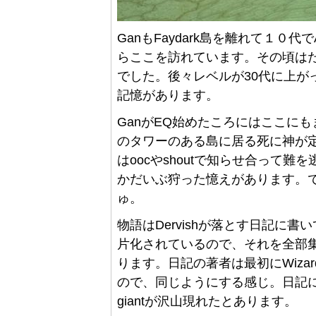
GanもFaydark島を離れて１０代
らここを訪れています。その頃は
でした。後々レベルが30代に上が
記憶があります。
GanがEQ始めたころにはここにも
のタワーのある島に居る死に神が
はoocやshoutで知らせ合って
かだいぶ狩った憶えがあります。でも
ゅ。
物語はDervishが落とす日記に
片化されているので、それを全部
ります。日記の著者は最初にWizard
ので、同じようにする感じ。日記に
giantが沢山現れたとあります。