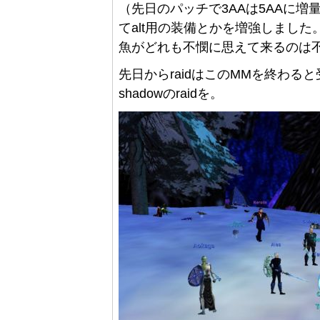
（先日のパッチで3AAは5AAに
てalt用の装備とかを増強しまし
魚がどれも不憫に思えて来るのは
先日からraidはこのMMを終わると受け
shadowのraidを。