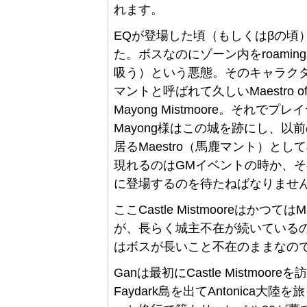
れます。
EQが登場した頃（もしくはβの頃）、こ
た。ボスなのにゾーン内をroami
吸う）という悪態。そのキャラクタグ
マントと呼ばれて久しいMaestro 
Mayong Mistmoore。それ
Mayong様はこの城を跡にし、以前の
居るMaestro（馬鹿マント）として
現れるのはGMイベントの時か、その
に登場するのを待たねばなりませ
ここCastle Mistmooreはか
が、長らく城主不在が続いている
はボスが長いこと不在のままなの
Ganは最初にCastle Mistmo
Faydark島を出てAntonica大陸