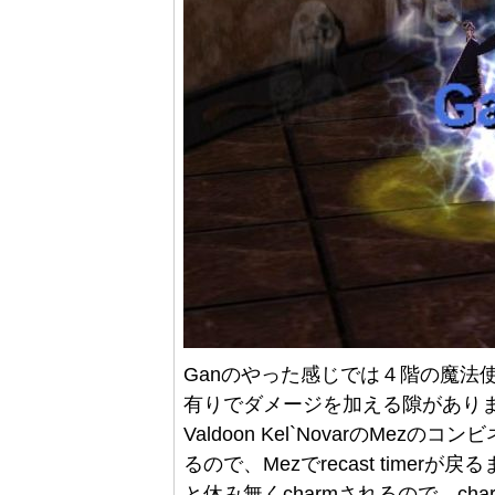
Ganのやった感じでは４階の魔法使い
有りでダメージを加える隙がありませ
Valdoon Kel`NovarのMez
るので、Mezでrecast timerが
と休み無くcharmされるので、cha