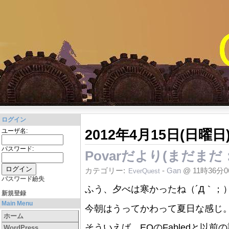
ログイン
2012年4月15日(日曜日
ユーザ名:
パスワード:
Povarだより(まだまだ
カテゴリー:
-
Gan
@ 11時36分
EverQuest
パスワード紛失
ふう、夕べは寒かったね（´Д｀；
新規登録
Main Menu
今朝はうってかわって夏日な感じ
ホーム
そういえば、EQのFabledと以
WordPress