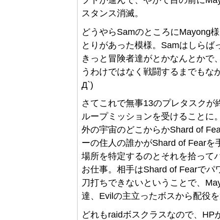
スタンス消滅。
どうやらSamのところにMayon
とりがあった模様。Samはしらば
きっと冒険者達がとかなんとかで
うわけではなく戦闘するまでもなか
Д`)
さてこれで無事13のプレタスクが
ループミッションを受けることに。どうやらTo
外の宇宙のどこからかShard of
ーの住人の誰かがShard of Fear
場所を特定するのとそれを拾って
お仕事。相手はShard of Fe
刀打ちできないということで、Mayo
達、Evilの主立ったボスから配役
どれもraidボスクラスなので、H