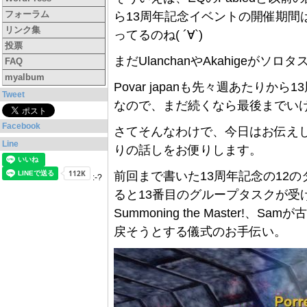
フォーラム
ら13周年記念イベントの開催期間は
リンク集
ってるのね( ´∀`)
投票
まだUlanchanやAkahige
FAQ
myalbum
Povar japanも先々週あたりか
Tweet
なので、まだ続くなら最後までい
Facebook
さてそんなわけで、今日はお伝えし
Line
りの話しをお便りします。
前回まで書いた13周年記念の12
:-?
ると13番目のグループタスクが受
Summoning the Master!、Sam
戻そうとする儀式のお手伝い。