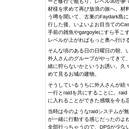
ーと修行で籠もり、レベル30が夢ではな
材様を求めて再び放浪の旅へ。材料の一つ
う噂を聞いて、古巣のFaydark島に戻
行した後、いよいよお目当てのCastl
手前の雑魚やgargoyleにすら
レベルが上がればもっと奥へ行け
そんな頃のある日の日曜日の朝、
外人さんのグループがやってきて
緒に狩らないかというお誘い。久
めて見るお城の建物。
そうしているうちに外人さんが続々
一行とraidを共にすることに。raid l
に入れることができた感慨を今も
当時は今のようなraidシステムが
が一緒に行動する感じだったのよ
全部行っちゃうので、DPSが少ないグルー