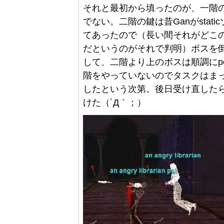
それと最初から填ったのが、一階
でない。二階の鍵は昔Ganがstat
てあったので（長い間それがどこ
だというのがそれで判明）ボスを
して、二階より上のボスは順調にp
階をやっていないのでタスクはま
したという次第。後日受け直した
けた（´Д｀；）