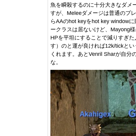
魚を瞬殺するのに十分大きなダメ
すが、Meleeダメージは普通の
らAAのhot keyをhot key 
ークラスは居ないけど、Mayong様は
HPを平坦にすることで減りすぎた
す）のと運が良ければ12k/tick
くれます。あとVenril Sharが
な。