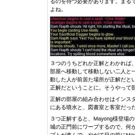
るのを待つ必要があります。まる
よね。
３つのうちどれか正解とわかれば
部屋へ移動して移動しない二人と
動した人が前居た場所が正解だと
正解だということに。そうやって
正解の部屋の組み合わせはインスタ
にある噴水と、図書室と客室だっ
３つ正解すると、Mayong様登
城の正門前にワープするので、何
プトが進んで、やがて目の前にMa