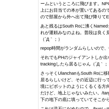
ームというところに飛びます。NP
上にお目当ての本が置いてあるので
ので部屋から外へ出て飛び降りてEast 
あと残るはSouth Roに沸くName
れが運頼みなのよね。普段は良く
（´Д｀；）
repop時間がランダムらしいので、
それでもPHのジャイアントしか出ない
trackingしたら居るじゃん（´Д｀
さっそくUlanchanもSouth R
居るらしいけど、その近辺に行っても姿
境にピボットのようにくるくる方
だけど、地上じゃないみたい。/ta
下の地下の底に填っていてそこか
これは流石にだめなので、/bug