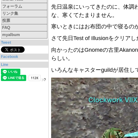
先日温泉にいってきたのに、体調
フォーラム
リンク集
な、寒くてたまりません。
投票
寒いときにはお布団の中で寝るの
FAQ
myalbum
さて先日Test of Illusionを
Tweet
向かったのはGnomeの古里Akano
Facebook
らしい。
Line
いろんなキャスターguildが居住
:-?