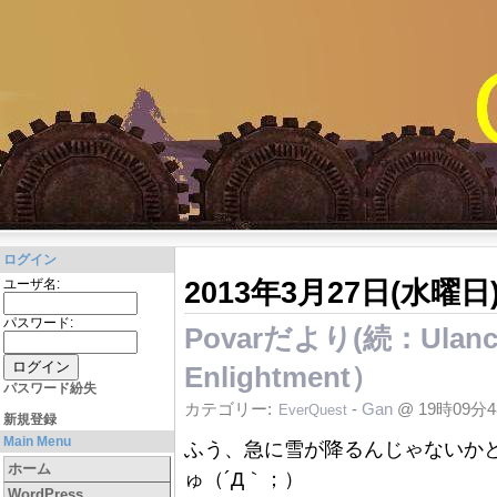
ログイン
2013年3月27日(水曜日
ユーザ名:
パスワード:
Povarだより(続：Ulanch
Enlightment）
パスワード紛失
カテゴリー:
-
Gan
@ 19時09分
EverQuest
新規登録
Main Menu
ふう、急に雪が降るんじゃないかと
ホーム
ゅ（´Д｀；）
WordPress