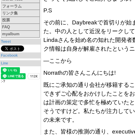
フォーラム
P.S
リンク集
投票
その前に、Daybreakで首切りが
FAQ
た。中の人として近況をリークして
myalbum
Lindaさんを始め名の知れた開発者
Tweet
ク情報は自身が解雇されたというニ
Facebook
—ここから
Line
Norrathの皆さんこんにちは!
:-?
既にご承知の通り会社が移籍するこ
できずご心配をおかけしたことをお
は計画の策定で多忙を極めていたと
そうですけど。私たちが注力してい
の未来です。
また、皆様の推測の通り、executiv