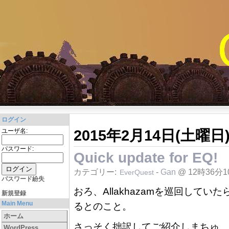
ログイン
2015年2月14日(土曜日
ユーザ名:
パスワード:
Quick update for EQ!
カテゴリー:
-
Gan
@ 12時36分1
EverQuest
パスワード紛失
おろ、Allakhazamを巡回して
新規登録
Main Menu
るとのこと。
ホーム
さっそく拙訳してご紹介しまちゅ。
WordPress