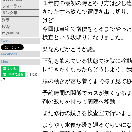
１年前の最初の時とやり方は少し違
フォーラム
をひたすら飲んで宿便を出し切り、
リンク集
けど、
投票
FAQ
今回は自宅で宿便をとるまでやった
myalbum
検査という段取りになりました。
Tweet
楽なんだかどうか謎。
Facebook
下剤を飲んでいる状態で病院に移動
Line
レ行きたくなったらどうしよう、我
:-?
腸の動きが落ち着くまで様子見て移
予約時間の関係でカスが無くなるま
剤の残りを持って病院へ移動。
また修行の続きを検査室で行いまし
ようやく水便が透き通るぐらいにな