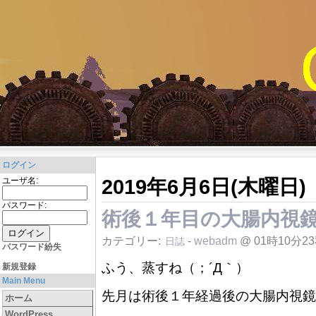
ログイン
2019年6月6日(木曜日)
ユーザ名:
パスワード:
術後１年目の大腸内視
カテゴリー:
-
webadm
@ 01時10分2
日誌
パスワード紛失
ふう、蒸すね（；´Д｀）
新規登録
Main Menu
先月は術後１年経過後の大腸内視鏡
ホーム
WordPress